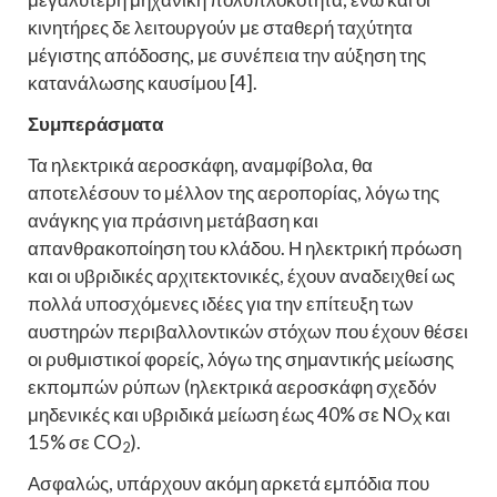
κινητήρες δε λειτουργούν με σταθερή ταχύτητα
μέγιστης απόδοσης, με συνέπεια την αύξηση της
κατανάλωσης καυσίμου [4].
Συμπεράσματα
Τα ηλεκτρικά αεροσκάφη, αναμφίβολα, θα
αποτελέσουν το μέλλον της αεροπορίας, λόγω της
ανάγκης για πράσινη μετάβαση και
απανθρακοποίηση του κλάδου. Η ηλεκτρική πρόωση
και οι υβριδικές αρχιτεκτονικές, έχουν αναδειχθεί ως
πολλά υποσχόμενες ιδέες για την επίτευξη των
αυστηρών περιβαλλοντικών στόχων που έχουν θέσει
οι ρυθμιστικοί φορείς, λόγω της σημαντικής μείωσης
εκπομπών ρύπων (ηλεκτρικά αεροσκάφη σχεδόν
μηδενικές και υβριδικά μείωση έως 40% σε NO
και
X
15% σε CO
).
2
Ασφαλώς, υπάρχουν ακόμη αρκετά εμπόδια που