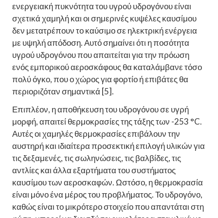
ενεργειακή πυκνότητα του υγρού υδρογόνου είναι
σχετικά χαμηλή και οι σημερινές κυψέλες καυσίμου
δεν μετατρέπουν το καύσιμο σε ηλεκτρική ενέργεια
με υψηλή απόδοση. Αυτό σημαίνει ότι η ποσότητα
υγρού υδρογόνου που απαιτείται για την πρόωση
ενός εμπορικού αεροσκάφους θα καταλάμβανε τόσο
πολύ όγκο, που ο χώρος για φορτίο ή επιβάτες θα
περιοριζόταν σημαντικά [5].
Επιπλέον, η αποθήκευση του υδρογόνου σε υγρή
μορφή, απαιτεί θερμοκρασίες της τάξης των -253 °C.
Αυτές οι χαμηλές θερμοκρασίες επιβάλουν την
αυστηρή και ιδιαίτερα προσεκτική επιλογή υλικών για
τις δεξαμενές, τις σωληνώσεις, τις βαλβίδες, τις
αντλίες και άλλα εξαρτήματα του συστήματος
καυσίμου των αεροσκαφών. Ωστόσο, η θερμοκρασία
είναι μόνο ένα μέρος του προβλήματος. Το υδρογόνο,
καθώς είναι το μικρότερο στοιχείο που απαντάται στη