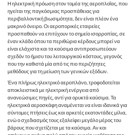
Η ηλεκτρική πρόωση στον τομέα της αεροπλοΐας, που
ηγείται της παγκόσμιας προσπάθειας για
περιβαλλοντική βιωσιμότητα, δεν είναι πλέον ένα
μακρινό όνειρο. Οι αεροπορικές εταιρείες
προσπαθούν να επιτύχουν το σημείο ισορροπίας, σε
έναν κλάδο όπου τα περιθώρια κέρδους μπορεί να
είναι ελάχιστα και τα καύσιμα αντιπροσωπεύουν
σχεδόν το ήμισυ του λειτουργικού κόστους, γεγονός
που την καθιστά μία από τις πιο περιζήτητες
μεθόδους για τη μείωση των γενικών εξόδων.
Ένα πλήρως ηλεκτρικό αεροπλάνο, τροφοδοτείται
αποκλειστικά με ηλεκτρική ενέργεια από
ανανεώσιμες πηγές, αντί για ορυκτά καύσιμα. Τα
ηλεκτρικά αεροσκάφη αναμένεται να είναι ιδανικά για
σύντομες πτήσεις έως και αρκετές εκατοντάδες μίλια,
ενώ ο σχεδιασμός τους εξαλείφει μεγάλο μέρος του
βάρους που σχετίζεται με τα καύσιμα. Αν και