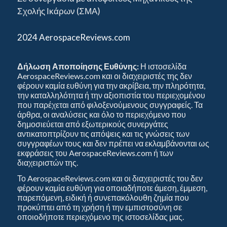
Σχολής Ικάρων (ΣΜΑ)
2024 AerospaceReviews.com
Δήλωση Αποποίησης Ευθύνης:
Η ιστοσελίδα
AerospaceReviews.com και οι διαχειριστές της δεν
φέρουν καμία ευθύνη για την ακρίβεια, την πληρότητα,
την καταλληλότητα ή την αξιοπιστία του περιεχομένου
που παρέχεται από φιλοξενούμενους συγγραφείς. Τα
άρθρα, οι αναλύσεις και όλο το περιεχόμενο που
δημοσιεύεται από εξωτερικούς συνεργάτες
αντικατοπτρίζουν τις απόψεις και τις γνώσεις των
συγγραφέων τους και δεν πρέπει να εκλαμβάνονται ως
εκφράσεις του AerospaceReviews.com ή των
διαχειριστών της.
Το AerospaceReviews.com και οι διαχειριστές του δεν
φέρουν καμία ευθύνη για οποιαδήποτε άμεση, έμμεση,
παρεπόμενη, ειδική ή συνεπακόλουθη ζημία που
προκύπτει από τη χρήση ή την εμπιστοσύνη σε
οποιοδήποτε περιεχόμενο της ιστοσελίδας μας.