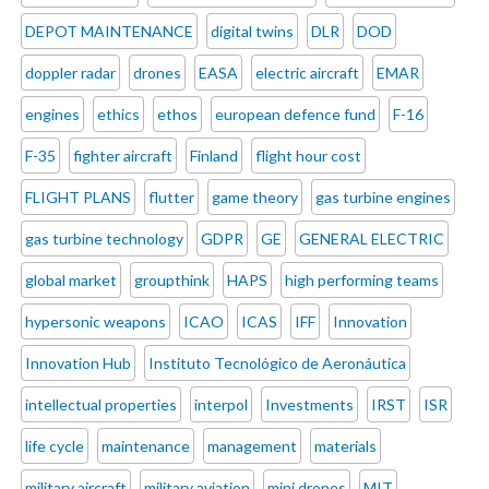
DEPOT MAINTENANCE
digital twins
DLR
DOD
doppler radar
drones
EASA
electric aircraft
EMAR
engines
ethics
ethos
european defence fund
F-16
F-35
fighter aircraft
Finland
flight hour cost
FLIGHT PLANS
flutter
game theory
gas turbine engines
gas turbine technology
GDPR
GE
GENERAL ELECTRIC
global market
groupthink
HAPS
high performing teams
hypersonic weapons
ICAO
ICAS
IFF
Innovation
Innovation Hub
Instituto Tecnológico de Aeronáutica
intellectual properties
interpol
Investments
IRST
ISR
life cycle
maintenance
management
materials
military aircraft
military aviation
mini drones
MIT