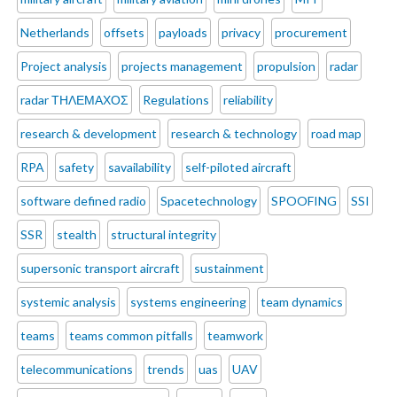
Netherlands
offsets
payloads
privacy
procurement
Project analysis
projects management
propulsion
radar
radar ΤΗΛΕΜΑΧΟΣ
Regulations
reliability
research & development
research & technology
road map
RPA
safety
savailability
self-piloted aircraft
software defined radio
Spacetechnology
SPOOFING
SSI
SSR
stealth
structural integrity
supersonic transport aircraft
sustainment
systemic analysis
systems engineering
team dynamics
teams
teams common pitfalls
teamwork
telecommunications
trends
uas
UAV