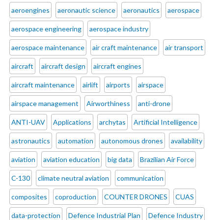
aeroengines
aeronautic science
aeronautics
aerospace
aerospace engineering
aerospace industry
aerospace maintenance
air craft maintenance
air transport
aircraft
aircraft design
aircraft engines
aircraft maintenance
airlift
airports
airspace
airspace management
Airworthiness
anti-drone
ANTI-UAV
Applications
archytas
Artificial Intelligence
astronautics
automation
autonomous drones
availability
aviation
aviation education
big data
Brazilian Air Force
C-130
climate neutral aviation
communication
composites
coproduction
COUNTER DRONES
CUAS
data-protection
Defence Industrial Plan
Defence Industry