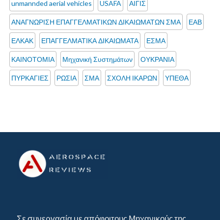
unmannded aerial vehicles
USAFA
ΑΙΓΙΣ
ΑΝΑΓΝΩΡΙΣΗ ΕΠΑΓΓΕΛΜΑΤΙΚΩΝ ΔΙΚΑΙΩΜΑΤΩΝ ΣΜΑ
ΕΑΒ
ΕΛΚΑΚ
ΕΠΑΓΓΕΛΜΑΤΙΚΑ ΔΙΚΑΙΩΜΑΤΑ
ΕΣΜΑ
ΚΑΙΝΟΤΟΜΙΑ
Μηχανική Συστημάτων
ΟΥΚΡΑΝΙΑ
ΠΥΡΚΑΓΙΕΣ
ΡΩΣΙΑ
ΣΜΑ
ΣΧΟΛΗ ΙΚΑΡΩΝ
ΥΠΕΘΑ
Σε συνεργασία με απόφοιτους Μηχανικούς της