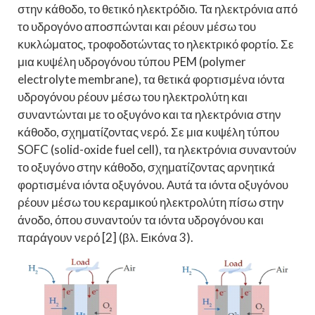
στην κάθοδο, το θετικό ηλεκτρόδιο. Τα ηλεκτρόνια από
το υδρογόνο αποσπώνται και ρέουν μέσω του
κυκλώματος, τροφοδοτώντας το ηλεκτρικό φορτίο. Σε
μια κυψέλη υδρογόνου τύπου PEM (polymer
electrolyte membrane), τα θετικά φορτισμένα ιόντα
υδρογόνου ρέουν μέσω του ηλεκτρολύτη και
συναντώνται με το οξυγόνο και τα ηλεκτρόνια στην
κάθοδο, σχηματίζοντας νερό. Σε μια κυψέλη τύπου
SOFC (solid-oxide fuel cell), τα ηλεκτρόνια συναντούν
το οξυγόνο στην κάθοδο, σχηματίζοντας αρνητικά
φορτισμένα ιόντα οξυγόνου. Αυτά τα ιόντα οξυγόνου
ρέουν μέσω του κεραμικού ηλεκτρολύτη πίσω στην
άνοδο, όπου συναντούν τα ιόντα υδρογόνου και
παράγουν νερό [2] (βλ. Εικόνα 3).