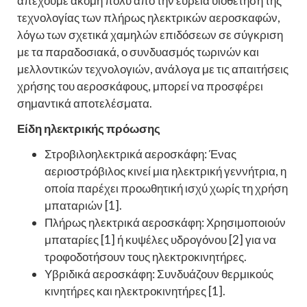
απέχουμε ακόμη πολύ από την ευρεία υιοθέτηση της
τεχνολογίας των πλήρως ηλεκτρικών αεροσκαφών,
λόγω των σχετικά χαμηλών επιδόσεων σε σύγκριση
με τα παραδοσιακά, ο συνδυασμός τωρινών και
μελλοντικών τεχνολογιών, ανάλογα με τις απαιτήσεις
χρήσης του αεροσκάφους, μπορεί να προσφέρει
σημαντικά αποτελέσματα.
Είδη ηλεκτρικής πρόωσης
Στροβιλοηλεκτρικά αεροσκάφη: Ένας
αεριοστρόβιλος κινεί μια ηλεκτρική γεννήτρια, η
οποία παρέχει προωθητική ισχύ χωρίς τη χρήση
μπαταριών [1].
Πλήρως ηλεκτρικά αεροσκάφη: Χρησιμοποιούν
μπαταρίες [1] ή κυψέλες υδρογόνου [2] για να
τροφοδοτήσουν τους ηλεκτροκινητήρες.
Υβριδικά αεροσκάφη: Συνδυάζουν θερμικούς
κινητήρες και ηλεκτροκινητήρες [1].