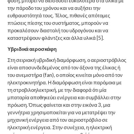
φύση, μπορεί να διεισδύσει ευκολότερα στα υλικά με
την πάροδο του χρόνου και να αυξήσει την
ευθραυστότητά τους. Τέλος, πιθανές απότομες
πτώσεις πίεσης του συστήματος, μπορούν να
προκαλέσουν διαστολή του υδρογόνου και να
καταστρέψουν φλάντζες και άλλα υλικά [5].
Υβριδικά αεροσκάφη
Στη σειριακή υβριδική διαμόρφωση, ο αεριοστρόβιλος
είναι αποσυνδεδεμένος από τον άξονα της έλικας ή
του ανεμιστήρα (fan), ο οποίος κινείται μόνο από τον
ηλεκτροκινητήρα. Η διαμόρφωση είναι παρόμοια με
τη στροβιλοηλεκτρική, με την διαφορά ότι μία
μπαταρία αποθηκεύει ενέργεια και συμβάλλει στην
πρόωση. Όπως φαίνεται και στην εικόνα 3, μια
γεννήτρια χρησιμοποιείται για να μετατρέψει την
μηχανική ενέργεια από τον αεριοστρόβιλο σε
ηλεκτρική ενέργεια. Στην συνέχεια, η ηλεκτρική