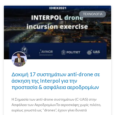
ΤΕΧΝΟΛΟΓΙΑ
Δοκιμή 17 συστημάτων anti-drone σε
άσκηση της Interpol για την
προστασία & ασφάλεια αεροδρομίων
Η Σημασία των anti-drone συστημάτων (C-UAS) στην
Ασφάλεια των ΑεροδρομίωνΤα αεροσκάφη χωρίς πιλότο,
ευρέως γνωστά ως “drones”, έχουν γίνει δυνατά