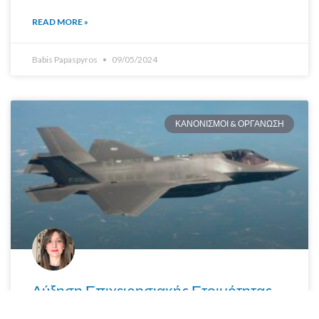
READ MORE »
Babis Papaspyros
09/05/2024
ΚΑΝΟΝΙΣΜΟΙ & ΟΡΓΑΝΩΣΗ
Αύξηση Επιχειρησιακής Ετοιμότητας
Αεροσκαφών μέσω Βελτιστοποίησης