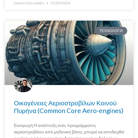
Ioannis Kassotakis
31/05/2024
ΤΕΧΝΟΛΟΓΙΑ
Οικογένειες Αεριοστροβίλων Κοινού
Πυρήνα (Common Core Aero-engines)
Εισαγωγή Η ανάπτυξη ενός προγράμματος
αεριοστροβίλου από μηδενική βάση, μπορεί να αποδειχθεί