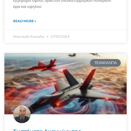
εγχείρημα ύψους αρκετών δισεκατομμυρίων δολαρίων
άρα και υψηλού
READ MORE »
Mavroudis Kavvalos
27/05/2024
ΤΕΧΝΟΛΟΓΙΑ