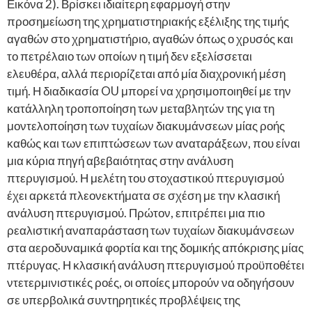
Εικόνα 2). Βρίσκει ιδιαίτερη εφαρμογή στην
προσημείωση της χρηματιστηριακής εξέλιξης της τιμής
αγαθών στο χρηματιστήριο, αγαθών όπως ο χρυσός και
το πετρέλαιο των οποίων η τιμή δεν εξελίσσεται
ελευθέρα, αλλά περιορίζεται από μία διαχρονική μέση
τιμή. Η διαδικασία OU μπορεί να χρησιμοποιηθεί με την
κατάλληλη τροποποίηση των μεταβλητών της για τη
μοντελοποίηση των τυχαίων διακυμάνσεων μίας ροής
καθώς και των επιπτώσεων των αναταράξεων, που είναι
μια κύρια πηγή αβεβαιότητας στην ανάλυση
πτερυγισμού. Η μελέτη του στοχαστικού πτερυγισμού
έχει αρκετά πλεονεκτήματα σε σχέση με την κλασική
ανάλυση πτερυγισμού. Πρώτον, επιτρέπει μια πιο
ρεαλιστική αναπαράσταση των τυχαίων διακυμάνσεων
στα αεροδυναμικά φορτία και της δομικής απόκρισης μίας
πτέρυγας. Η κλασική ανάλυση πτερυγισμού προϋποθέτει
ντετερμινιστικές ροές, οι οποίες μπορούν να οδηγήσουν
σε υπερβολικά συντηρητικές προβλέψεις της