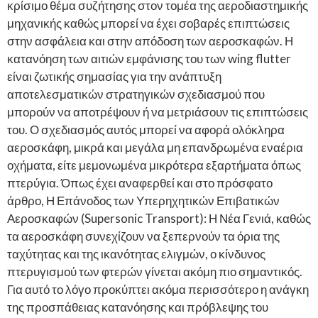
κρίσιμο θέμα συζήτησης στον τομέα της αεροδιαστημικής
μηχανικής καθώς μπορεί να έχει σοβαρές επιπτώσεις
στην ασφάλεια και στην απόδοση των αεροσκαφών. Η
κατανόηση των αιτιών εμφάνισης του των wing flutter
είναι ζωτικής σημασίας για την ανάπτυξη
αποτελεσματικών στρατηγικών σχεδιασμού που
μπορούν να αποτρέψουν ή να μετριάσουν τις επιπτώσεις
του. Ο σχεδιασμός αυτός μπορεί να αφορά ολόκληρα
αεροσκάφη, μικρά και μεγάλα μη επανδρωμένα εναέρια
οχήματα, είτε μεμονωμένα μικρότερα εξαρτήματα όπως
πτερύγια. Όπως έχει αναφερθεί και στο πρόσφατο
άρθρο, Η Επάνοδος των Υπερηχητικών Επιβατικών
Αεροσκαφών (Supersonic Transport): Η Νέα Γενιά, καθώς
τα αεροσκάφη συνεχίζουν να ξεπερνούν τα όρια της
ταχύτητας και της ικανότητας ελιγμών, ο κίνδυνος
πτερυγισμού των φτερών γίνεται ακόμη πιο σημαντικός.
Για αυτό το λόγο προκύπτει ακόμα περισσότερο η ανάγκη
της προσπάθειας κατανόησης και πρόβλεψης του