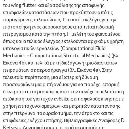
του wing flutter και εξασφάλισης της αποφυγής
επισφαλών καταστάσεων που προκύπτουν από τις
παραγόμενες ταλαντώσεις. Για αυτό τον λόγο, για την
πιστοποίηση ενός αεροσκάφους απαιτείται η δοκιμή
πτερυγισμού κατά την πτήση. Η μελέτη του φαινομένου
όπως και ο τελικός έλεγχος εκτελούνται αρχικά με χρήση
υπολογιστικών εργαλείων (Computational Fluid
Mechanics – Computational Structural Mechanics) (βλ.
Εικόνα 4b). και τελικά με τη διεξαγωγή τρισδιάστατων
πειραμάτων σε αεροσήραγγα (βλ. Εικόνα 4a). Στην
τελευταία περίπτωση, μια εξωτερική δύναμη
προσομοιώνει μια ριπή ανέμου για να παρέχει επαρκή
διέγερση στο αεροσκάφος και στην συνέχεια μελετάται η
απόκρισή του για τυχόν ενδείξεις επισφαλούς κίνησης με
χρήση επιταχυνσιόμετρων και μετρητών καταπόνησης
στην πτέργυγα, το ουραίο τμήμα, την άτρακτο και τις
επιφάνειες ελέγχου πτήσης. Βιβλιογραφικές Αναφορές D.
Ketseas, Δυναμική συμπεριφορά αεροτομής σε