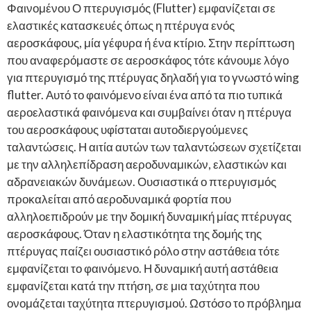
Φαινομένου Ο πτερυγισμός (Flutter) εμφανίζεται σε
ελαστικές κατασκευές όπως η πτέρυγα ενός
αεροσκάφους, μία γέφυρα ή ένα κτίριο. Στην περίπτωση
που αναφερόμαστε σε αεροσκάφος τότε κάνουμε λόγο
για πτερυγισμό της πτέρυγας δηλαδή για το γνωστό wing
flutter. Αυτό το φαινόμενο είναι ένα από τα πιο τυπικά
αεροελαστικά φαινόμενα και συμβαίνει όταν η πτέρυγα
του αεροσκάφους υφίσταται αυτοδιεργούμενες
ταλαντώσεις. Η αιτία αυτών των ταλαντώσεων σχετίζεται
με την αλληλεπίδραση αεροδυναμικών, ελαστικών και
αδρανειακών δυνάμεων. Ουσιαστικά ο πτερυγισμός
προκαλείται από αεροδυναμικά φορτία που
αλληλοεπιδρούν με την δομική δυναμική μίας πτέρυγας
αεροσκάφους. Όταν η ελαστικότητα της δομής της
πτέρυγας παίζει ουσιαστικό ρόλο στην αστάθεια τότε
εμφανίζεται το φαινόμενο. Η δυναμική αυτή αστάθεια
εμφανίζεται κατά την πτήση, σε μια ταχύτητα που
ονομάζεται ταχύτητα πτερυγισμού. Ωστόσο το πρόβλημα