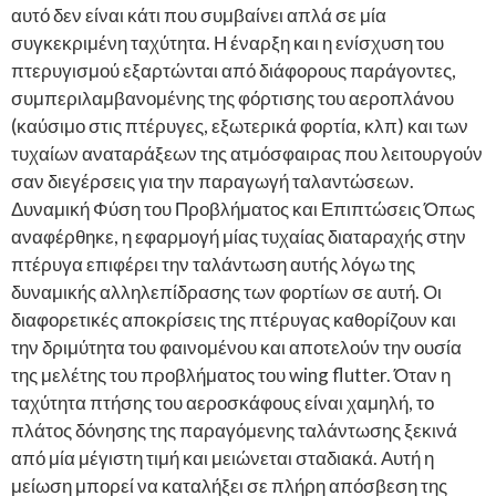
αυτό δεν είναι κάτι που συμβαίνει απλά σε μία
συγκεκριμένη ταχύτητα. Η έναρξη και η ενίσχυση του
πτερυγισμού εξαρτώνται από διάφορους παράγοντες,
συμπεριλαμβανομένης της φόρτισης του αεροπλάνου
(καύσιμο στις πτέρυγες, εξωτερικά φορτία, κλπ) και των
τυχαίων αναταράξεων της ατμόσφαιρας που λειτουργούν
σαν διεγέρσεις για την παραγωγή ταλαντώσεων.
Δυναμική Φύση του Προβλήματος και Επιπτώσεις Όπως
αναφέρθηκε, η εφαρμογή μίας τυχαίας διαταραχής στην
πτέρυγα επιφέρει την ταλάντωση αυτής λόγω της
δυναμικής αλληλεπίδρασης των φορτίων σε αυτή. Οι
διαφορετικές αποκρίσεις της πτέρυγας καθορίζουν και
την δριμύτητα του φαινομένου και αποτελούν την ουσία
της μελέτης του προβλήματος του wing flutter. Όταν η
ταχύτητα πτήσης του αεροσκάφους είναι χαμηλή, το
πλάτος δόνησης της παραγόμενης ταλάντωσης ξεκινά
από μία μέγιστη τιμή και μειώνεται σταδιακά. Αυτή η
μείωση μπορεί να καταλήξει σε πλήρη απόσβεση της