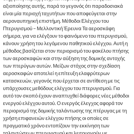
αξιοποίησης αυτής, παρά το γεγονός ότι παραδοσιακά
είναι μία περιοχή ταχυτήτων που αποφεύγεται στην
αεροναυπηγική επιστήμη. Μέθοδοι Ελέγχου του
Πτερυγισμού – Μελλοντική Έρευνα Τα αεροσκάφη
σήμερα, για να ελέγξουν το φαινόμενο του πτερυγισμού,
κάνουν χρήση του λεγόμενου παθητικού ελέγχου. Αυτή η
μέθοδος βασίζεται στον περιορισμό του φακέλου πτήσης
των αεροσκαφών και στην αύξηση της δομικής αντοχής
των πτερύγων αυτών. Μείζων στόχος στην σχεδίαση
αεροσκαφών αποτελεί η επίτευξη ελαφρύτερων
κατασκευών, γεγονός που έρχεται σε αντίθεση με τις
υπάρχουσες μεθόδους ελέγχου του πτερυγισμού. Για
αυτό τον σκοπό έχουν αναπτυχθεί διάφορες νέες μέθοδοι
ενεργού ελέγχου αυτού. Ο ενεργός έλεγχος αφορά τον
περιορισμό της δομικής ταλάντωσης της πτέρυγας με τη
χρήση επιφανειών ελέγχου πτήσης οι οποίες σε
πραγματικό χρόνο εντοπίζουν την εκκίνηση των
ταλαντώσεων πτερυγισμού και λειτουργούν με