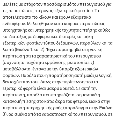
μελέτες με στόχο τον προσδιορισμό του πτερυγισμού για
τις περιπτώσεις πτέρυγας-εξωτερικού φορτίου. Τα
αποτελέσματα ποικίλουν και έχουν εξαιρετικό
ενδιαφέρον. Μελετήθηκαν κατά καιρούς περιπτώσεις
υποηχητικής και υπερηχητικής ταχύτητας πτήσης καθώς
και διατάξεις με διαφορετικές διατομές και μήκη
εξωτερικών φορτίων τύπου δεξαμενών, πυραύλων και τα
λοιπά (Εικόνα 1 και 2). Έχει παρατηρηθεί στη γενική
περίπτωση ότι τα χαρακτηριστικά του πτερυγισμού
(συχνότητα, ταχύτητα εμφάνισης, μετατοπίσεις)
μεταβάλλονται έντονα με την ύπαρξη εξωτερικών
φορτίων. Παρόλο που η παρατήρηση αυτή μοιάζει λογική,
δεν ισχύει πάντοτε, όπως στην περίπτωση που το
εξωτερικό φορτίο είναι μακρύ αρκετά. Σε αυτή την
περίπτωση, παρόλο που επηρεάζεται σημαντικά η
κατανομή πίεσης στο κάτω άκρο του φτερού, ειδικά στην
περίπτωση υπερηχητικής ροής (παράδειγμα στην Εικόνα
3), ορισμένα από τα χαρακτηριστικά του πτερυγισμού, σε