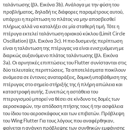
ταλάντωσης (βλ. Εικόνα 3b). Ανάλογα με την φύση του
προβλήματος, δηλαδή τις διάφορες παραμέτρους αυτού,
υπάρχει η περίπτωση το πλάτος να μην αποσβεσθεί
πλήρως αλλά να καταλήξει σε μία σταθερή τιμή. Τότε η
πτέρυγα εκτελεί ταλάντωση οριακού κύκλου (Limit Circle
Oscillation) (βλ. Εικόνα 3c). Η πιο δυσμενής περίπτωση
είναι η ταλάντωση της πτέρυγας να είναι ενισχυόμενη με
διαρκώς αυξανόμενο πλάτος ταλάντωσης (βλ. Εικόνα
3a). Οι αρνητικές επιπτώσεις του Flutter συνίστανται στις
δύο τελευταίες περιπτώσεις. Τα αποτελέσματα ποικίλουν
ανάμεσα σε έντονες αναταράξεις, δομική υποβάθμιση της
πτέρυγας στο σημείο στήριξής της ή πλήρη απώλεια και
καταστροφή αυτής. Συνεπώς η αστάθεια του
πτερυγισμού μπορεί να θέσει σε κίνδυνο τις δομές των
αεροσκαφών, την απόδοση πτήσης τους ή την ασφάλεια
του ίδιου του αεροσκάφους και των επιβατών. Πρόβλεψη
του Wing Flutter Για τους λόγους που αναφέρθηκαν,
φαίνεται η ανάγκη πρόβλεψης των συνθηκών εμφάνισης