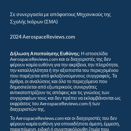
Σε συνεργασία με απόφοιτους Μηχανικούς της
Σχολής Ικάρων (ΣΜΑ)
2024 AerospaceReviews.com
Δήλωση Αποποίησης Ευθύνης:
Η ιστοσελίδα
AerospaceReviews.com και οι διαχειριστές της δεν
φέρουν καμία ευθύνη για την ακρίβεια, την πληρότητα,
την καταλληλότητα ή την αξιοπιστία του περιεχομένου
που παρέχεται από φιλοξενούμενους συγγραφείς. Τα
άρθρα, οι αναλύσεις και όλο το περιεχόμενο που
δημοσιεύεται από εξωτερικούς συνεργάτες
αντικατοπτρίζουν τις απόψεις και τις γνώσεις των
συγγραφέων τους και δεν πρέπει να εκλαμβάνονται ως
εκφράσεις του AerospaceReviews.com ή των
διαχειριστών της.
Το AerospaceReviews.com και οι διαχειριστές του δεν
φέρουν καμία ευθύνη για οποιαδήποτε άμεση, έμμεση,
παρεπόμενη, ειδική ή συνεπακόλουθη ζημία που