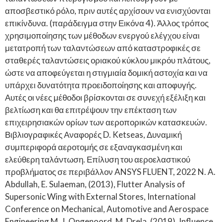
αποσβεστικό ρόλο, πριν αυτές αρχίσουν να ενισχύονται
επικίνδυνα. (παράδειγμα στην Εικόνα 4). Άλλος τρόπος
χρησιμοποίησης των μέθοδων ενεργού ελέγχου είναι
μετατροπή των ταλαντώσεων από καταστροφικές σε
σταθερές ταλαντώσεις οριακού κύκλου μικρόυ πλάτους,
ώστε να αποφεύγεται η στιγμιαία δομική αστοχία και να
υπάρχει δυνατότητα προειδοποίησης και αποφυγής.
Αυτές οι νέες μέθοδοι βρίσκονται σε συνεχή εξέλιξη και
βελτίωση και θα επιτρέψουν την επέκταση των
επιχειρησιακών ορίων των αεροπορικών κατασκευών.
Βιβλιογραφικές Αναφορές D. Ketseas, Δυναμική
συμπεριφορά αεροτομής σε εξαναγκασμένη και
ελεύθερη ταλάντωση. Επίλυση του αεροελαστικού
προβλήματος σε περιβάλλον ANSYS FLUENT, 2022 N. A.
Abdullah, E. Sulaeman, (2013), Flutter Analysis of
Supersonic Wing with External Stores, International
Conference on Mechanical, Automotive and Aerospace
Engineering M. J. Opgenoord, M. Drela, (2019), Influence