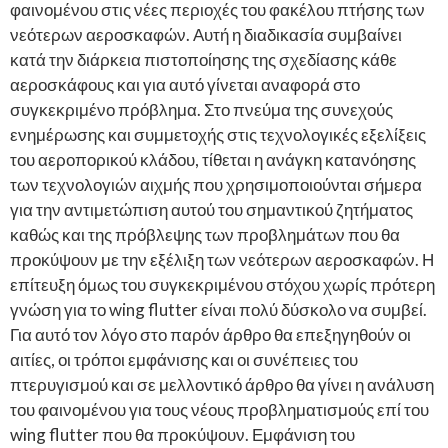
φαινομένου στις νέες περιοχές του φακέλου πτήσης των
νεότερων αεροσκαφών. Αυτή η διαδικασία συμβαίνει
κατά την διάρκεια πιστοποίησης της σχεδίασης κάθε
αεροσκάφους και για αυτό γίνεται αναφορά στο
συγκεκριμένο πρόβλημα. Στο πνεύμα της συνεχούς
ενημέρωσης και συμμετοχής στις τεχνολογικές εξελίξεις
του αεροπορικού κλάδου, τίθεται η ανάγκη κατανόησης
των τεχνολογιών αιχμής που χρησιμοποιούνται σήμερα
για την αντιμετώπιση αυτού του σημαντικού ζητήματος
καθώς και της πρόβλεψης των προβλημάτων που θα
προκύψουν με την εξέλιξη των νεότερων αεροσκαφών. Η
επίτευξη όμως του συγκεκριμένου στόχου χωρίς πρότερη
γνώση για το wing flutter είναι πολύ δύσκολο να συμβεί.
Για αυτό τον λόγο στο παρόν άρθρο θα επεξηγηθούν οι
αιτίες, οι τρόποι εμφάνισης και οι συνέπειες του
πτερυγισμού και σε μελλοντικό άρθρο θα γίνει η ανάλυση
του φαινομένου για τους νέους προβληματισμούς επί του
wing flutter που θα προκύψουν. Εμφάνιση του