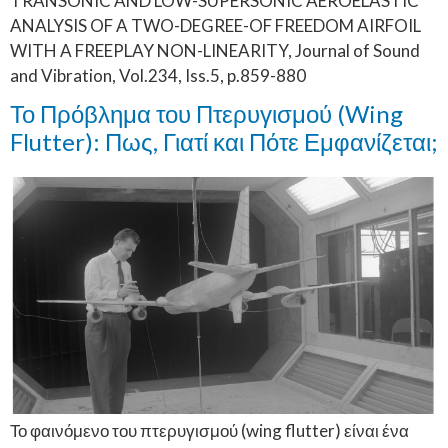
TRANSONIC AND LOW-SUPERSONIC AEROELASTIC
ANALYSIS OF A TWO-DEGREE-OF FREEDOM AIRFOIL
WITH A FREEPLAY NON-LINEARITY, Journal of Sound
and Vibration, Vol.234, Iss.5, p.859-880
Το Πρόβλημα του Πτερυγισμού (Wing
Flutter): Πως, Γιατί και Πότε Εμφανίζεται;
Το φαινόμενο του πτερυγισμού (wing flutter) είναι ένα