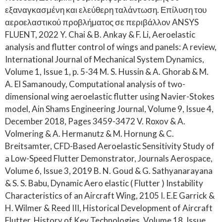
εξαναγκασμένη και ελεύθερη ταλάντωση. Επίλυση του
αεροελαστικού προβλήματος σε περιβάλλον ANSYS
FLUENT, 2022 Y. Chai & B. Ankay & F. Li, Aeroelastic
analysis and flutter control of wings and panels: A review,
International Journal of Mechanical System Dynamics,
Volume 1, Issue 1, p. 5-34 M. S. Hussin & A. Ghorab & M.
A. El Samanoudy, Computational analysis of two-
dimensional wing aeroelastic flutter using Navier-Stokes
model, Ain Shams Engineering Journal, Volume 9, Issue 4,
December 2018, Pages 3459-3472 V. Roxov & A.
Volmering & A. Hermanutz & M. Hornung & C.
Breitsamter, CFD-Based Aeroelastic Sensitivity Study of
a Low-Speed Flutter Demonstrator, Journals Aerospace,
Volume 6, Issue 3, 2019 B. N. Goud & G. Sathyanarayana
& S. S. Babu, Dynamic Aero elastic ( Flutter ) Instability
Characteristics of an Aircraft Wing, 2105 I. E.E Garrick &
H. Wilmer & Reed III, Historical Development of Aircraft
Flutter, History of Key Technologies, Volume 18, Issue