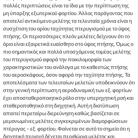
πολλές περιπτώσεις είναι τα ίδια με την περίπτωση της
μη ύπαρξης εξωτερικού φορτίου. Άλλος παράγοντας που
αποτελεί αντικέιμενο μελέτης τα τελευταία χρόνια είναι η
συσχέτιση του ορίου ταχύτητας πτερυγισμού με το ύψος
πτήσης. Οι περισσότερες πλεόν μελέτες δείχνουν ότι το
όριο είναι εξαιρετικά ευαίσθητο στο ύψος πτήσης. Όμως ο
πιο σημαντικός και πολλά υποσχόμενος τομέας μελέτης
του πτερυγισμού αφορά την ποικιλομορφία των
χαρακτηριστικών του ανάλογα με το καθεστώς πτήσης
του αεροσκάφους, όσον αφορά την ταχύτητα πτήσης. Τα
αποτελέσματα των τελευταίων μελετών υποδεικνύουν ότι
στην γενική περίπτωση η αεροδυναμική των εξ. φορτίων
έχει αποσταθεροποιητικό ρόλο στην υπερηχητική ροή και
σταθεροποθητικό στη διηχητική. Αυτή η διατύπωση
απαιτεί περεταίρω διερεύνηση καθώς βασίζεται σε
μεμονωμένες μελέτες συγκεκριμένων διαμορφώσεων
πτέρυγας – εξ. φορτίου. Φαίνεται σε αυτό το σημείο ότι η
διηχητική περιοχή δέχεται περιθώρια μελέτης και