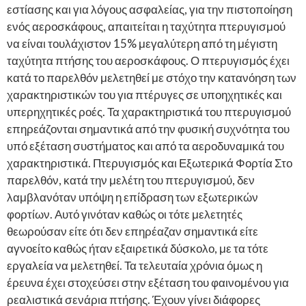
εστίασης και για λόγους ασφαλείας, για την πιστοποίηση
ενός αεροσκάφους, απαιτείται η ταχύτητα πτερυγισμού
να είναι τουλάχιστον 15% μεγαλύτερη από τη μέγιστη
ταχύτητα πτήσης του αεροσκάφους. Ο πτερυγισμός έχει
κατά το παρελθόν μελετηθεί με στόχο την κατανόηση των
χαρακτηριστικών του για πτέρυγες σε υποηχητικές και
υπερηχητικές ροές. Τα χαρακτηριστικά του πτερυγισμού
επηρεάζονται σημαντικά από την φυσική συχνότητα του
υπό εξέταση συστήματος και από τα αεροδυναμικά του
χαρακτηριστικά. Πτερυγισμός και Εξωτερικά Φορτία Στο
παρελθόν, κατά την μελέτη του πτερυγισμού, δεν
λαμβλανόταν υπόψη η επίδραση των εξωτερικών
φορτίων. Αυτό γινόταν καθώς οι τότε μελετητές
θεωρούσαν είτε ότι δεν επηρέαζαν σημαντικά είτε
αγνοείτο καθώς ήταν εξαιρετικά δύσκολο, με τα τότε
εργαλεία να μελετηθεί. Τα τελευταία χρόνια όμως η
έρευνα έχει στοχεύσει στην εξέταση του φαινομένου για
ρεαλιστικά σενάρια πτήσης. Έχουν γίνει διάφορες