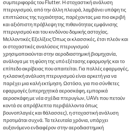
συμπεριφοράς του Flutter. Η στοχαστική ανάλυση
πτερυγισμού, από την άλλη πλευρά, λαμβάνει υπόψη τις
επιπτώσεις της τυχαιότητας, παρέχοντας μια πιο ακριβή
και αξιόπιστη πρόβλεψη της πιθανότητας εμφάνισης
πτερυγισμού και του κινδύνου δομικής αστοχίας.
Μελλοντικές Εξελίξεις Όπως οι κλασσικές, έτσι πλεόν και
οι στοχαστικές αναλύσεις πτερυγισμού
χρησιμοποιούνται στην αεροδιαστημική βιομηχανία,
ανάλογα με τη φύση της υπό εξέτασης εφαρμογής και το
επίπεδο ακρίβειας που απαιτείται. Για πολλές εφαρμογές,
η κλασική ανάλυση πτερυγισμού είναι αρκετή για να
παρέχει μια καλή εκτίμηση. Ωστόσο, για πιο σύνθετες
εφαρμογές (υπερηχητικά αεροσκάφη, εμπορικά
αεροσκάφη με νέα σχέδια πτερυγίων, UAVs που πετούν
κοντά σε απρόβλεπτα περιβάλλοντα όπως
βουνοπλαγιές και θάλασσες), η στοχαστική ανάλυση
προτιμάται συχνά. Τα τελευταία χρόνια, υπάρχει
αυξανόμενο ενδιαφέρον στην αεροδιαστημική