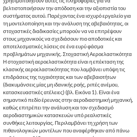
χρησιμοποιήσουν αυτές τις πληροφορίες για να
βελτιστοποιήσουν την απόδοση και την αξιοπιστία του
συστήματος αυτού. Παρέχοντας ένα ισχυρό εργαλείο για
τη μοντελοποίηση και την ανάλυση της αβεβαιότητας, οι
στοχαστικές διαδικασίες μπορούν να να επιτρέψουν
στους μηχανικούς να σχεδιάσουν πιο αποδοτικές και
αποτελεσματικές λύσεις σε ένα ευρύ φάσμα
προβλημάτων μηχανικής. Στοχαστική Αεροελαστικότητα
Η στοχαστική αεροελαστικότητα είναι η επέκταση της
κλασικής αεροελαστικότητας που λαμβάνει υπόψη τις
επιδράσεις της τυχαιότητας και των αβεβαιοτήτων
(διακυμάνσεις μίας μη ιδανικής ροής, ριπές ανέμου,
κατασκευαστικές ατέλειες) (βλ. Εικόνα 1). Είναι ένα
σημαντικό πεδίο έρευνας στην αεροδιαστημική μηχανική,
καθώς επιτρέπει την ανάλυση και τον σχεδιασμό
αεροδιαστημικών κατασκευών υπό ρεαλιστικές
συνθήκες λειτουργίας. Περιλαμβάνει τη χρήση των
πιθανολογικών μοντέλων που αναφέρθηκαν από πάνω