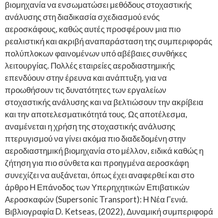
βιομηχανία να ενσωματώσει μεθόδους στοχαστικής
ανάλυσης στη διαδικασία σχεδιασμού ενός
αεροσκάφους, καθώς αυτές προσφέρουν μια πιο
ρεαλιστική και ακριβή αναπαράσταση της συμπεριφοράς
πολύπλοκων φαινομένων υπό αβέβαιες συνθήκες
λειτουργίας. Πολλές εταιρείες αεροδιαστημικής
επενδύουν στην έρευνα και ανάπτυξη, για να
προωθήσουν τις δυνατότητες των εργαλείων
στοχαστικής ανάλυσης και να βελτιώσουν την ακρίβεια
και την αποτελεσματικότητά τους. Ως αποτέλεσμα,
αναμένεται η χρήση της στοχαστικής ανάλυσης
πτερυγισμού να γίνει ακόμα πιο διαδεδομένη στην
αεροδιαστημική βιομηχανία στο μέλλον, ειδικά καθώς η
ζήτηση για πιο σύνθετα και προηγμένα αεροσκάφη
συνεχίζει να αυξάνεται, όπως έχει αναφερθεί και στο
άρθρο Η Επάνοδος των Υπερηχητικών Επιβατικών
Αεροσκαφών (Supersonic Transport): Η Νέα Γενιά.
Βιβλιογραφία D. Ketseas, (2022), Δυναμική συμπεριφορά