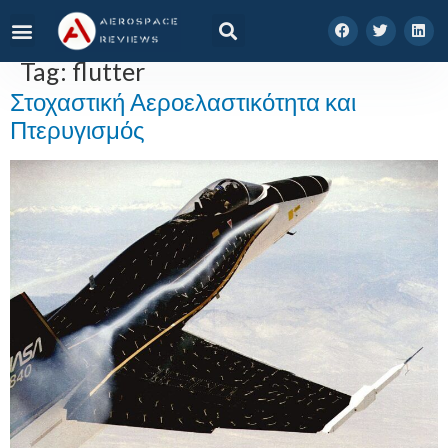
Tag:
flutter
Στοχαστική Αεροελαστικότητα και
Πτερυγισμός