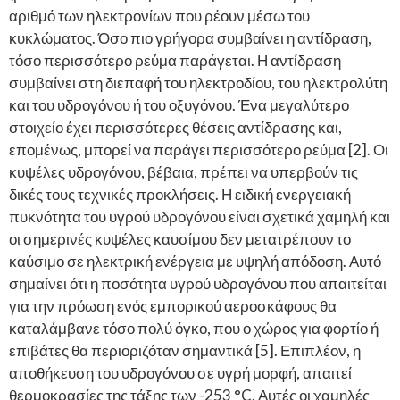
αριθμό των ηλεκτρονίων που ρέουν μέσω του
κυκλώματος. Όσο πιο γρήγορα συμβαίνει η αντίδραση,
τόσο περισσότερο ρεύμα παράγεται. Η αντίδραση
συμβαίνει στη διεπαφή του ηλεκτροδίου, του ηλεκτρολύτη
και του υδρογόνου ή του οξυγόνου. Ένα μεγαλύτερο
στοιχείο έχει περισσότερες θέσεις αντίδρασης και,
επομένως, μπορεί να παράγει περισσότερο ρεύμα [2]. Οι
κυψέλες υδρογόνου, βέβαια, πρέπει να υπερβούν τις
δικές τους τεχνικές προκλήσεις. Η ειδική ενεργειακή
πυκνότητα του υγρού υδρογόνου είναι σχετικά χαμηλή και
οι σημερινές κυψέλες καυσίμου δεν μετατρέπουν το
καύσιμο σε ηλεκτρική ενέργεια με υψηλή απόδοση. Αυτό
σημαίνει ότι η ποσότητα υγρού υδρογόνου που απαιτείται
για την πρόωση ενός εμπορικού αεροσκάφους θα
καταλάμβανε τόσο πολύ όγκο, που ο χώρος για φορτίο ή
επιβάτες θα περιοριζόταν σημαντικά [5]. Επιπλέον, η
αποθήκευση του υδρογόνου σε υγρή μορφή, απαιτεί
θερμοκρασίες της τάξης των -253 °C. Αυτές οι χαμηλές