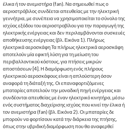
έλικα ή τον ανεμιστήρα (fan). Να σημειωθεί πως ο
αεριοστρόβιλος συνδέεται απευθείας με την ηλεκτρική
γεννήτρια, με συνέπεια να χρησιμοποιείται το σύνολο της
ισχύος εξόδου του αεριοστροβίλου για την παραγωγή της
ηλεκτρικής ενέργειας και δεν περιλαμβάνονται συσκευές
αποθήκευσης ενέργειας (βλ. Εικόνα 1). Πλήρως
ηλεκτρικά αεροσκάφη Τα πλήρως ηλεκτρικά αεροσκάφη
αποτελούν μία εφικτή λύση για τη μείωση του
περιβαλλοντικού κόστους, για πτήσεις μικρών
αποστάσεων [4]. Η διαμόρφωση ενός πλήρους
ηλεκτρικού αεροσκάφους είναι η απλούστερη όσον
αναφορά τη διάταξή της. Οι επαναφορτιζόμενες
μπαταρίες αποτελούν την μοναδική πηγή ενέργειας και
συνδέονται απευθείας με έναν ηλεκτρικό κινητήρα, μέσω
ενός συστήματος διαχείρισης ισχύος που κινεί την έλικα ή
τον ανεμιστήρα (fan) (βλ. Εικόνα 2). Οι μπαταρίες δε
μπορούν να φορτίσουν κατά την διάρκεια της πτήσης,
όπως στην υβριδική διαμόρφωση που θα αναφερθεί