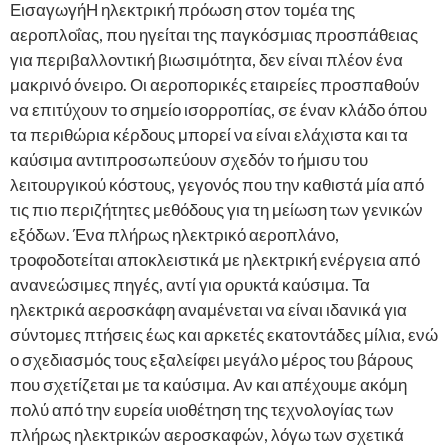
ΕισαγωγήΗ ηλεκτρική πρόωση στον τομέα της
αεροπλοΐας, που ηγείται της παγκόσμιας προσπάθειας
για περιβαλλοντική βιωσιμότητα, δεν είναι πλέον ένα
μακρινό όνειρο. Οι αεροπορικές εταιρείες προσπαθούν
να επιτύχουν το σημείο ισορροπίας, σε έναν κλάδο όπου
τα περιθώρια κέρδους μπορεί να είναι ελάχιστα και τα
καύσιμα αντιπροσωπεύουν σχεδόν το ήμισυ του
λειτουργικού κόστους, γεγονός που την καθιστά μία από
τις πιο περιζήτητες μεθόδους για τη μείωση των γενικών
εξόδων. Ένα πλήρως ηλεκτρικό αεροπλάνο,
τροφοδοτείται αποκλειστικά με ηλεκτρική ενέργεια από
ανανεώσιμες πηγές, αντί για ορυκτά καύσιμα. Τα
ηλεκτρικά αεροσκάφη αναμένεται να είναι ιδανικά για
σύντομες πτήσεις έως και αρκετές εκατοντάδες μίλια, ενώ
ο σχεδιασμός τους εξαλείφει μεγάλο μέρος του βάρους
που σχετίζεται με τα καύσιμα. Αν και απέχουμε ακόμη
πολύ από την ευρεία υιοθέτηση της τεχνολογίας των
πλήρως ηλεκτρικών αεροσκαφών, λόγω των σχετικά