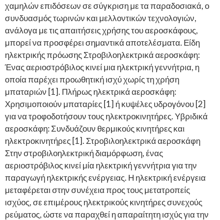
χαμηλών επιδόσεων σε σύγκριση με τα παραδοσιακά, ο
συνδυασμός τωρινών και μελλοντικών τεχνολογιών,
ανάλογα με τις απαιτήσεις χρήσης του αεροσκάφους,
μπορεί να προσφέρει σημαντικά αποτελέσματα. Είδη
ηλεκτρικής πρόωσης Στροβιλοηλεκτρικά αεροσκάφη:
Ένας αεριοστρόβιλος κινεί μια ηλεκτρική γεννήτρια, η
οποία παρέχει προωθητική ισχύ χωρίς τη χρήση
μπαταριών [1]. Πλήρως ηλεκτρικά αεροσκάφη:
Χρησιμοποιούν μπαταρίες [1] ή κυψέλες υδρογόνου [2]
για να τροφοδοτήσουν τους ηλεκτροκινητήρες. Υβριδικά
αεροσκάφη: Συνδυάζουν θερμικούς κινητήρες και
ηλεκτροκινητήρες [1]. Στροβιλοηλεκτρικά αεροσκάφη
Στην στροβιλοηλεκτρική διαμόρφωση, ένας
αεριοστρόβιλος κινεί μία ηλεκτρική γεννήτρια για την
παραγωγή ηλεκτρικής ενέργειας. Η ηλεκτρική ενέργεια
μεταφέρεται στην συνέχεια προς τους μετατροπείς
ισχύος, σε επιμέρους ηλεκτρικούς κινητήρες συνεχούς
ρεύματος, ώστε να παραχθεί η απαραίτητη ισχύς για την