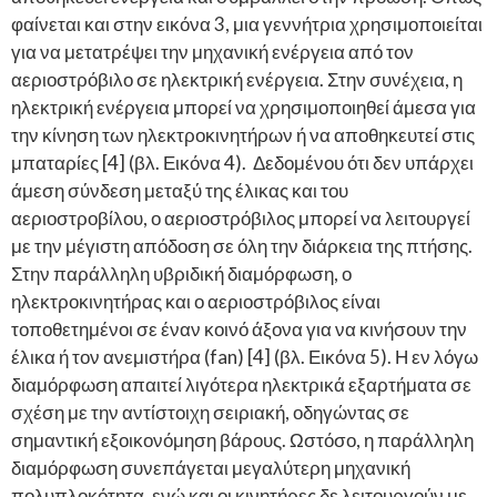
φαίνεται και στην εικόνα 3, μια γεννήτρια χρησιμοποιείται
για να μετατρέψει την μηχανική ενέργεια από τον
αεριοστρόβιλο σε ηλεκτρική ενέργεια. Στην συνέχεια, η
ηλεκτρική ενέργεια μπορεί να χρησιμοποιηθεί άμεσα για
την κίνηση των ηλεκτροκινητήρων ή να αποθηκευτεί στις
μπαταρίες [4] (βλ. Εικόνα 4). Δεδομένου ότι δεν υπάρχει
άμεση σύνδεση μεταξύ της έλικας και του
αεριοστροβίλου, ο αεριοστρόβιλος μπορεί να λειτουργεί
με την μέγιστη απόδοση σε όλη την διάρκεια της πτήσης.
Στην παράλληλη υβριδική διαμόρφωση, ο
ηλεκτροκινητήρας και ο αεριοστρόβιλος είναι
τοποθετημένοι σε έναν κοινό άξονα για να κινήσουν την
έλικα ή τον ανεμιστήρα (fan) [4] (βλ. Εικόνα 5). Η εν λόγω
διαμόρφωση απαιτεί λιγότερα ηλεκτρικά εξαρτήματα σε
σχέση με την αντίστοιχη σειριακή, οδηγώντας σε
σημαντική εξοικονόμηση βάρους. Ωστόσο, η παράλληλη
διαμόρφωση συνεπάγεται μεγαλύτερη μηχανική
πολυπλοκότητα, ενώ και οι κινητήρες δε λειτουργούν με