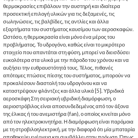
θερμοκρασίες επιβάλουν την αυστηρή και ιδιαίτερα
προσεκτική επιλογή υλικών για τις δεξαμενές, τις
σωληνώσεις, τις βαλβίδες, τις αντλίες και άλλα
εξαρτήματα του συστήματος καυσίμου των αεροσκαφών.
Ωστόσο, η θερμοκρασία είναι μόνο ένα μέρος του
προβλήματος. Το υδρογόνο, καθώς είναι το μικρότερο
στοιχείο που απαντάται στη φύση, μπορεί να διεισδύσει
ευκολότερα στα υλικά με την πάροδο του χρόνου και να
αυξήσει την ευθραυστότητά τους. Τέλος, πιθανές
απότομες πτώσεις πίεσης του συστήματος, μπορούν να
προκαλέσουν διαστολή του υδρογόνου και να
καταστρέψουν φλάντζες και άλλα υλικά [5]. Υβριδικά
αεροσκάφη Στη σειριακή υβριδική διαμόρφωση, ο
αεριοστρόβιλος είναι αποσυνδεδεμένος από τον άξονα
της έλικας ή του ανεμιστήρα (fan), ο οποίος κινείται μόνο
από τον ηλεκτροκινητήρα. Η διαμόρφωση είναι παρόμοια
με τη στροβιλοηλεκτρική, με την διαφορά ότι μία μπαταρία
αποθηκεύει ενέργεια και συμβάλλει στην πρόωση. Όπως