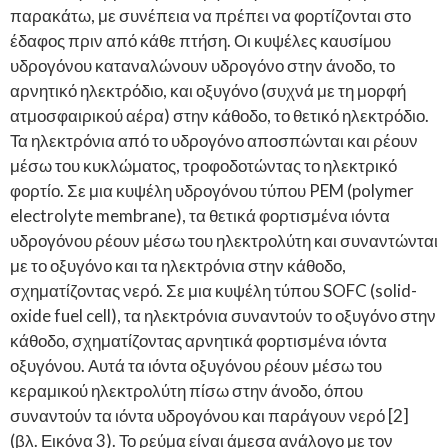
παρακάτω, με συνέπεια να πρέπει να φορτίζονται στο
έδαφος πριν από κάθε πτήση. Οι κυψέλες καυσίμου
υδρογόνου καταναλώνουν υδρογόνο στην άνοδο, το
αρνητικό ηλεκτρόδιο, και οξυγόνο (συχνά με τη μορφή
ατμοσφαιρικού αέρα) στην κάθοδο, το θετικό ηλεκτρόδιο.
Τα ηλεκτρόνια από το υδρογόνο αποσπώνται και ρέουν
μέσω του κυκλώματος, τροφοδοτώντας το ηλεκτρικό
φορτίο. Σε μια κυψέλη υδρογόνου τύπου PEM (polymer
electrolyte membrane), τα θετικά φορτισμένα ιόντα
υδρογόνου ρέουν μέσω του ηλεκτρολύτη και συναντώνται
με το οξυγόνο και τα ηλεκτρόνια στην κάθοδο,
σχηματίζοντας νερό. Σε μια κυψέλη τύπου SOFC (solid-
oxide fuel cell), τα ηλεκτρόνια συναντούν το οξυγόνο στην
κάθοδο, σχηματίζοντας αρνητικά φορτισμένα ιόντα
οξυγόνου. Αυτά τα ιόντα οξυγόνου ρέουν μέσω του
κεραμικού ηλεκτρολύτη πίσω στην άνοδο, όπου
συναντούν τα ιόντα υδρογόνου και παράγουν νερό [2]
(βλ. Εικόνα 3). Το ρεύμα είναι άμεσα ανάλογο με τον