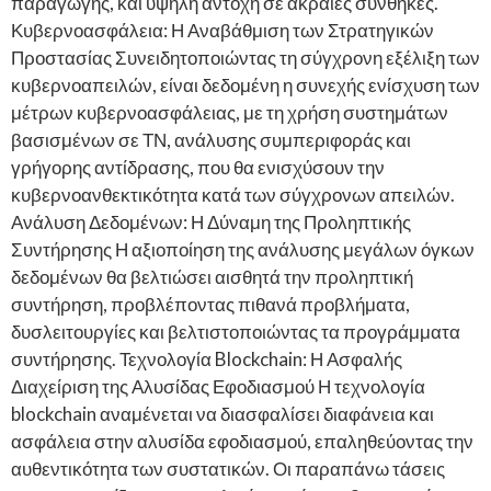
παραγωγής, και υψηλή αντοχή σε ακραίες συνθήκες.
Κυβερνοασφάλεια: Η Αναβάθμιση των Στρατηγικών
Προστασίας Συνειδητοποιώντας τη σύγχρονη εξέλιξη των
κυβερνοαπειλών, είναι δεδομένη η συνεχής ενίσχυση των
μέτρων κυβερνοασφάλειας, με τη χρήση συστημάτων
βασισμένων σε ΤΝ, ανάλυσης συμπεριφοράς και
γρήγορης αντίδρασης, που θα ενισχύσουν την
κυβερνοανθεκτικότητα κατά των σύγχρονων απειλών.
Ανάλυση Δεδομένων: Η Δύναμη της Προληπτικής
Συντήρησης Η αξιοποίηση της ανάλυσης μεγάλων όγκων
δεδομένων θα βελτιώσει αισθητά την προληπτική
συντήρηση, προβλέποντας πιθανά προβλήματα,
δυσλειτουργίες και βελτιστοποιώντας τα προγράμματα
συντήρησης. Τεχνολογία Blockchain: Η Ασφαλής
Διαχείριση της Αλυσίδας Εφοδιασμού Η τεχνολογία
blockchain αναμένεται να διασφαλίσει διαφάνεια και
ασφάλεια στην αλυσίδα εφοδιασμού, επαληθεύοντας την
αυθεντικότητα των συστατικών. Οι παραπάνω τάσεις