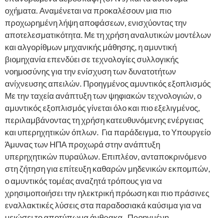
οχήματα. Αναμένεται να προκαλέσουν μια πιο
προχωρημένη λήψη αποφάσεων, ενισχύοντας την
αποτελεσματικότητα. Με τη χρήση αναλυτικών μοντέλων
και αλγορίθμων μηχανικής μάθησης, η αμυντική
βιομηχανία επενδύει σε τεχνολογίες συλλογικής
νοημοσύνης για την ενίσχυση των δυνατοτήτων
ανίχνευσης απειλών. Προηγμένος αμυντικός εξοπλισμός
Με την ταχεία ανάπτυξη των ψηφιακών τεχνολογιών, ο
αμυντικός εξοπλισμός γίνεται όλο και πιο εξελιγμένος,
περιλαμβάνοντας τη χρήση κατευθυνόμενης ενέργειας
και υπερηχητικών όπλων. Για παράδειγμα, το Υπουργείο
Άμυνας των ΗΠΑ προχωρά στην ανάπτυξη
υπερηχητικών πυραύλων. Επιπλέον, ανταποκρινόμενο
στη ζήτηση για επίτευξη καθαρών μηδενικών εκπομπών,
ο αμυντικός τομέας αναζητά τρόπους για να
χρησιμοποιήσει την ηλεκτρική πρόωση και πιο πράσινες
εναλλακτικές λύσεις στα παραδοσιακά καύσιμα για να
μειώσει το αποτύπωμα άνθρακα. Προηγμένη