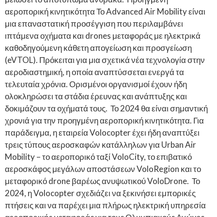
αεροπορική κινητικότητα Το Advanced Air Mobility είναι
μια επαναστατική προσέγγιση που περιλαμβάνει
ιπτάμενα οχήματα και drones μεταφοράς με ηλεκτρικά
καθοδηγούμενη κάθετη απογείωση και προσγείωση
(eVTOL). Πρόκειται για μια σχετικά νέα τεχνολογία στην
αεροδιαστημική, η οποία αναπτύσσεται ενεργά τα
τελευταία χρόνια. Ορισμένοι οργανισμοί έχουν ήδη
ολοκληρώσει τα στάδια έρευνας και ανάπτυξης και
δοκιμάζουν τα οχήματά τους. Το 2024 θα είναι σημαντική
χρονιά για την προηγμένη αεροπορική κινητικότητα. Για
παράδειγμα, η εταιρεία Volocopter έχει ήδη αναπτύξει
τρεις τύπους αεροσκαφών κατάλληλων για Urban Air
Mobility – το αεροπορικό ταξί VoloCity, το επιβατικό
αεροσκάφος μεγάλων αποστάσεων VoloRegion και το
μεταφορικό drone βαρέως ανυψωτικού VoloDrone. Το
2024, η Volocopter σχεδιάζει να ξεκινήσει εμπορικές
πτήσεις και να παρέχει μια πλήρως ηλεκτρική υπηρεσία