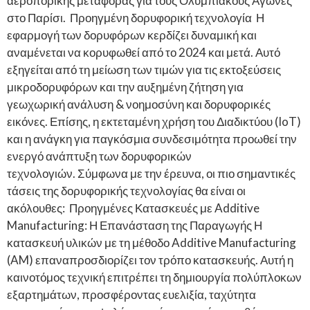
αεροπορικής μεταφοράς για τους Ολυμπιακούς Αγώνες
στο Παρίσι. Προηγμένη δορυφορική τεχνολογία Η
εφαρμογή των δορυφόρων κερδίζει δυναμική και
αναμένεται να κορυφωθεί από το 2024 και μετά. Αυτό
εξηγείται από τη μείωση των τιμών για τις εκτοξεύσεις
μικροδορυφόρων και την αυξημένη ζήτηση για
γεωχωρική ανάλυση & νοημοσύνη και δορυφορικές
εικόνες. Επίσης, η εκτεταμένη χρήση του Διαδικτύου (IoT)
και η ανάγκη για παγκόσμια συνδεσιμότητα προωθεί την
ενεργό ανάπτυξη των δορυφορικών
τεχνολογιών. Σύμφωνα με την έρευνα, οι πιο σημαντικές
τάσεις της δορυφορικής τεχνολογίας θα είναι οι
ακόλουθες: Προηγμένες Κατασκευές με Additive
Manufacturing: Η Επανάσταση της Παραγωγής Η
κατασκευή υλικών με τη μέθοδο Additive Manufacturing
(AM) επαναπροσδιορίζει τον τρόπο κατασκευής. Αυτή η
καινοτόμος τεχνική επιτρέπει τη δημιουργία πολύπλοκων
εξαρτημάτων, προσφέροντας ευελιξία, ταχύτητα