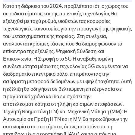
Κατά τη διάρκεια του 2024, προβλέπεται ότι ο χώρος του
αεροδιαστήματος και της αμυντικής τεχνολογίας θα
εξελιχθεί με ταχύ ρυθμό, υιοθετώντας κορυφαίες
τεχνολογικές καινοτομίες για την προαγωγή της ψηφιακής
του μετασχηματιστικής πορείας. Στη συνέχεια,
αναλύονται κρίσιμες τάσεις που θα διαμορφώσουν το
επίκεντρο της εξέλιξης. Ψηφιακή Σύνδεση και
Επικοινωνία: Η Στροφή στο 5G Η αναβαθμισμένη
συνδεσιμότητα μέσω της τεχνολογίας 5G αναμένεται να
διαδραματίσει κεντρικό ρόλο, επιτρέποντας την
ασύρματη μεταφορά δεδομένων με υψηλή ταχύτητα. Αυτή
η εξέλιξη θα οδηγήσει σε βελτιωμένη επεξεργασία σε
πραγματικό χρόνο και θα ενισχύσει την
αποτελεσματικότητα στη λήψη κρίσιμων αποφάσεων.
Τεχνητή Νοημοσύνη (ΤΝ) και Μηχανική Μάθηση (ΜΜ): Η
Αυτονομία σε Πράξη Η ΤΝ και η ΜΜ θα προωθήσουν την
αυτονομία στα συστήματα, όπως τα αυτόνομα μη
επανδρωμένα αεροσκάφη (UAVs) και τα αυτόνομα