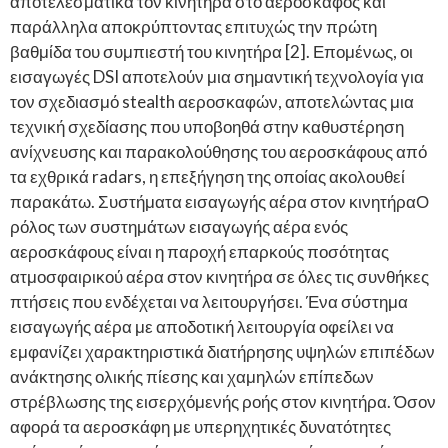
αποτελεσματικά τον κινητήρα στο αεροσκάφος και
παράλληλα αποκρύπτοντας επιτυχώς την πρώτη
βαθμίδα του συμπιεστή του κινητήρα [2]. Επομένως, οι
εισαγωγές DSI αποτελούν μια σημαντική τεχνολογία για
τον σχεδιασμό stealth αεροσκαφών, αποτελώντας μια
τεχνική σχεδίασης που υποβοηθά στην καθυστέρηση
ανίχνευσης και παρακολούθησης του αεροσκάφους από
τα εχθρικά radars, η επεξήγηση της οποίας ακολουθεί
παρακάτω. Συστήματα εισαγωγής αέρα στον κινητήραΟ
ρόλος των συστημάτων εισαγωγής αέρα ενός
αεροσκάφους είναι η παροχή επαρκούς ποσότητας
ατμοσφαιρικού αέρα στον κινητήρα σε όλες τις συνθήκες
πτήσεις που ενδέχεται να λειτουργήσει. Ένα σύστημα
εισαγωγής αέρα με αποδοτική λειτουργία οφείλει να
εμφανίζει χαρακτηριστικά διατήρησης υψηλών επιπέδων
ανάκτησης ολικής πίεσης και χαμηλών επίπεδων
στρέβλωσης της εισερχόμενής ροής στον κινητήρα. Όσον
αφορά τα αεροσκάφη με υπερηχητικές δυνατότητες