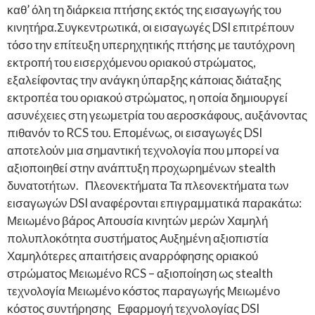
καθ’ όλη τη διάρκεια πτήσης εκτός της εισαγωγής του
κινητήρα.Συγκεντρωτικά, οι εισαγωγές DSI επιτρέπουν
τόσο την επίτευξη υπερηχητικής πτήσης με ταυτόχρονη
εκτροπή του εισερχόμενου οριακού στρώματος,
εξαλείφοντας την ανάγκη ύπαρξης κάποιας διάταξης
εκτροπέα του οριακού στρώματος, η οποία δημιουργεί
ασυνέχειες στη γεωμετρία του αεροσκάφους, αυξάνοντας
πιθανόν το RCS του. Επομένως, οι εισαγωγές DSI
αποτελούν μια σημαντική τεχνολογία που μπορεί να
αξιοποιηθεί στην ανάπτυξη προχωρημένων stealth
δυνατοτήτων. Πλεονεκτήματα Τα πλεονεκτήματα των
εισαγωγών DSI αναφέρονται επιγραμματικά παρακάτω:
Μειωμένο βάρος Απουσία κινητών μερών Χαμηλή
πολυπλοκότητα συστήματος Αυξημένη αξιοπιστία
Χαμηλότερες απαιτήσεις αναρρόφησης οριακού
στρώματος Μειωμένο RCS – αξιοποίηση ως stealth
τεχνολογία Μειωμένο κόστος παραγωγής Μειωμένο
κόστος συντήρησης Εφαρμογή τεχνολογίας DSI