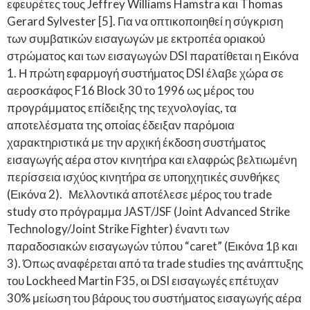
εφευρέτες τους Jeffrey Williams Hamstra και Thomas
Gerard Sylvester [5]. Για να οπτικοποιηθεί η σύγκριση
των συμβατικών εισαγωγών με εκτροπέα οριακού
στρώματος και των εισαγωγών DSI παρατίθεται η Εικόνα
1. Η πρώτη εφαρμογή συστήματος DSI έλαβε χώρα σε
αεροσκάφος F16 Block 30 το 1996 ως μέρος του
προγράμματος επίδειξης της τεχνολογίας, τα
αποτελέσματα της οποίας έδειξαν παρόμοια
χαρακτηριστικά με την αρχική έκδοση συστήματος
εισαγωγής αέρα στον κινητήρα και ελαφρώς βελτιωμένη
περίσσεια ισχύος κινητήρα σε υποηχητικές συνθήκες
(Εικόνα 2). Μελλοντικά αποτέλεσε μέρος του trade
study στο πρόγραμμα JAST/JSF (Joint Advanced Strike
Technology/Joint Strike Fighter) έναντι των
παραδοσιακών εισαγωγών τύπου “caret” (Εικόνα 1β και
3). Όπως αναφέρεται από τα trade studies της ανάπτυξης
του Lockheed Martin F35, οι DSI εισαγωγές επέτυχαν
30% μείωση του βάρους του συστήματος εισαγωγής αέρα