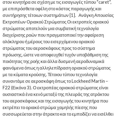
στον κινητήρα σε σχέση με τις εισαγωγές τύπου “caret”,
με επιπρόσθετα οφέλη στο κόστος παραγωγής και
συντήρησης τέτοιων συστημάτων [1]. Ανάγκη Απουσίας
Εκτροπέων Οριακού Στρώματος Οι εκτροπείς οριακού
στρώματος αποτελούν μια συμβατική τεχνολογία
διαχείρισης ροών που πραγματοποιεί την αφαίρεση
ολόκληρου ή μέρους του εισερχόμενου οριακού
στρώματος του αεροσκάφους προς το σύστημα
πρόωσης, ώστε να αποφευχθεί τυχόν υποβάθμιση της
ποιότητας της ροής και άλλα δυσμενή αεροδυναμικά
φαινόμενα όπως η αλληλεπίδραση οριακού στρώματος
με τα κύματα κρούσης. Τέτοιου τύπου τεχνολογία
συναντάμε σε αεροσκάφη όπως το Lockheed Martin –
F22 (Εικόνα 3). Ο εκτροπέας οριακού στρώματος είναι
ουσιαστικά ένα κενό μεταξύ της πλευράς της ατράκτου
του αεροσκάφους και της εισαγωγής του κινητήρα που
εκτρέπει το οριακό στρώμα χαμηλής πίεσης που
συσσωρεύεται στην άτρακτο και το εμποδίζει να εισέλθει