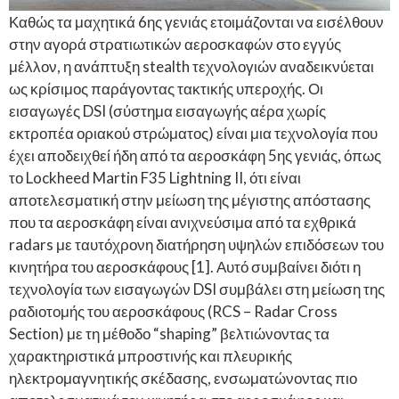
Καθώς τα μαχητικά 6ης γενιάς ετοιμάζονται να εισέλθουν
στην αγορά στρατιωτικών αεροσκαφών στο εγγύς
μέλλον, η ανάπτυξη stealth τεχνολογιών αναδεικνύεται
ως κρίσιμος παράγοντας τακτικής υπεροχής. Οι
εισαγωγές DSI (σύστημα εισαγωγής αέρα χωρίς
εκτροπέα οριακού στρώματος) είναι μια τεχνολογία που
έχει αποδειχθεί ήδη από τα αεροσκάφη 5ης γενιάς, όπως
το Lockheed Martin F35 Lightning II, ότι είναι
αποτελεσματική στην μείωση της μέγιστης απόστασης
που τα αεροσκάφη είναι ανιχνεύσιμα από τα εχθρικά
radars με ταυτόχρονη διατήρηση υψηλών επιδόσεων του
κινητήρα του αεροσκάφους [1]. Αυτό συμβαίνει διότι η
τεχνολογία των εισαγωγών DSI συμβάλει στη μείωση της
ραδιοτομής του αεροσκάφους (RCS – Radar Cross
Section) με τη μέθοδο “shaping” βελτιώνοντας τα
χαρακτηριστικά μπροστινής και πλευρικής
ηλεκτρομαγνητικής σκέδασης, ενσωματώνοντας πιο