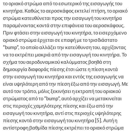
το οριακό στρώμα από το εσωτερικό της εισαγωγής του
κινητήρα. Καθώς το αεροσκάφος εκτελεί πτήση, το οριακό
στρώμα κατευθύνεται προς την εισαγωγή του κινητήρα
παραμένοντας κοντά στην επιφάνεια του αεροσκάφους.
Πριν φτάσει στην εισαγωγή του κινητήρα, το εισερχόμενο
οριακό στρώμα έρχεται σε επαφή με το τρισδιάστατο
“bump”, το οποίο αλλάζει την κατεύθυνση του, αρχίζοντας
να το εκτρέπει μακριά από την εισαγωγή του κινητήρα. Το
σχήμα του αεροδυναμικού καλύμματος βοηθά στη
δημιουργία διαφοράς πίεσης έτσι ώστε η πίεση κοντά
στην εισαγωγή του κινητήρα και εντός της εισαγωγής να
είναι υψηλότερη από την πίεση έξω από την εισαγωγή. Με
αυτό τον τρόπο, μόλις ξεκινήσει η εκτροπή του οριακού
στρώματος από το “bump”, αυτό αρχίζει να μετακινείται
στις περιοχές χαμηλότερης πίεσης και έξω από την
εισαγωγή του κινητήρα, αντί στις περιοχές υψηλότερης
πίεσης κοντά στην εισαγωγή του κινητήρα [5]. Αυτή η
αντίστροφη βαθμίδα πίεσης εκτρέπει το οριακό στρώμα