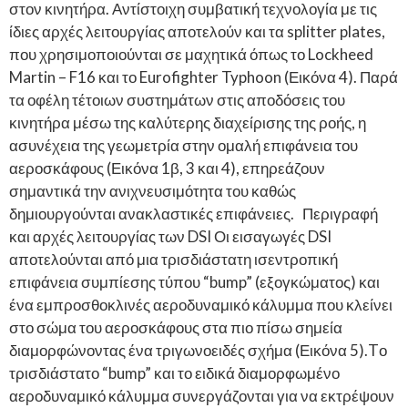
στον κινητήρα. Αντίστοιχη συμβατική τεχνολογία με τις
ίδιες αρχές λειτουργίας αποτελούν και τα splitter plates,
που χρησιμοποιούνται σε μαχητικά όπως το Lockheed
Martin – F16 και το Eurofighter Typhoon (Εικόνα 4). Παρά
τα οφέλη τέτοιων συστημάτων στις αποδόσεις του
κινητήρα μέσω της καλύτερης διαχείρισης της ροής, η
ασυνέχεια της γεωμετρία στην ομαλή επιφάνεια του
αεροσκάφους (Εικόνα 1β, 3 και 4), επηρεάζουν
σημαντικά την ανιχνευσιμότητα του καθώς
δημιουργούνται ανακλαστικές επιφάνειες. Περιγραφή
και αρχές λειτουργίας των DSI Οι εισαγωγές DSI
αποτελούνται από μια τρισδιάστατη ισεντροπική
επιφάνεια συμπίεσης τύπου “bump” (εξογκώματος) και
ένα εμπροσθοκλινές αεροδυναμικό κάλυμμα που κλείνει
στο σώμα του αεροσκάφους στα πιο πίσω σημεία
διαμορφώνοντας ένα τριγωνοειδές σχήμα (Εικόνα 5).Tο
τρισδιάστατο “bump” και το ειδικά διαμορφωμένο
αεροδυναμικό κάλυμμα συνεργάζονται για να εκτρέψουν