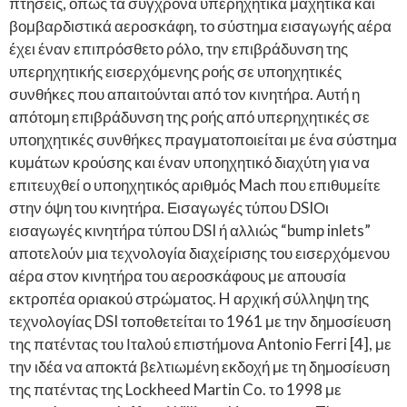
πτήσεις, όπως τα σύγχρονα υπερηχητικά μαχητικά και
βομβαρδιστικά αεροσκάφη, το σύστημα εισαγωγής αέρα
έχει έναν επιπρόσθετο ρόλο, την επιβράδυνση της
υπερηχητικής εισερχόμενης ροής σε υποηχητικές
συνθήκες που απαιτούνται από τον κινητήρα. Αυτή η
απότομη επιβράδυνση της ροής από υπερηχητικές σε
υποηχητικές συνθήκες πραγματοποιείται με ένα σύστημα
κυμάτων κρούσης και έναν υποηχητικό διαχύτη για να
επιτευχθεί ο υποηχητικός αριθμός Mach που επιθυμείτε
στην όψη του κινητήρα. Εισαγωγές τύπου DSIΟι
εισαγωγές κινητήρα τύπου DSI ή αλλιώς “bump inlets”
αποτελούν μια τεχνολογία διαχείρισης του εισερχόμενου
αέρα στον κινητήρα του αεροσκάφους με απουσία
εκτροπέα οριακού στρώματος. H αρχική σύλληψη της
τεχνολογίας DSI τοποθετείται το 1961 με την δημοσίευση
της πατέντας του Ιταλού επιστήμονα Antonio Ferri [4], με
την ιδέα να αποκτά βελτιωμένη εκδοχή με τη δημοσίευση
της πατέντας της Lockheed Martin Co. το 1998 με