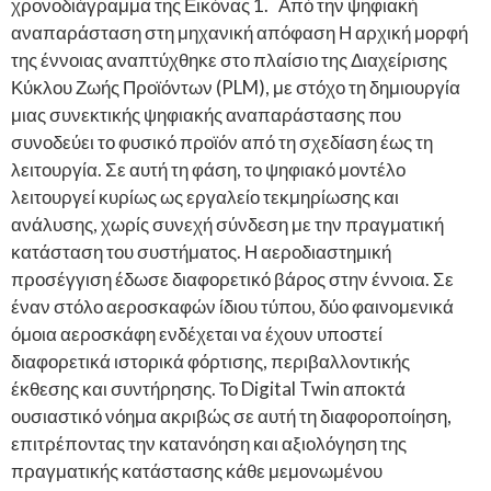
χρονοδιάγραμμα της Εικόνας 1. Από την ψηφιακή
αναπαράσταση στη μηχανική απόφαση Η αρχική μορφή
της έννοιας αναπτύχθηκε στο πλαίσιο της Διαχείρισης
Κύκλου Ζωής Προϊόντων (PLM), με στόχο τη δημιουργία
μιας συνεκτικής ψηφιακής αναπαράστασης που
συνοδεύει το φυσικό προϊόν από τη σχεδίαση έως τη
λειτουργία. Σε αυτή τη φάση, το ψηφιακό μοντέλο
λειτουργεί κυρίως ως εργαλείο τεκμηρίωσης και
ανάλυσης, χωρίς συνεχή σύνδεση με την πραγματική
κατάσταση του συστήματος. Η αεροδιαστημική
προσέγγιση έδωσε διαφορετικό βάρος στην έννοια. Σε
έναν στόλο αεροσκαφών ίδιου τύπου, δύο φαινομενικά
όμοια αεροσκάφη ενδέχεται να έχουν υποστεί
διαφορετικά ιστορικά φόρτισης, περιβαλλοντικής
έκθεσης και συντήρησης. Το Digital Twin αποκτά
ουσιαστικό νόημα ακριβώς σε αυτή τη διαφοροποίηση,
επιτρέποντας την κατανόηση και αξιολόγηση της
πραγματικής κατάστασης κάθε μεμονωμένου