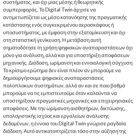
συστήματος, και όχι μιας μέσης ή θεωρητικής
συμπεριφοράς. Το Digital Twin άρχισε να
αντιμετωπίζεται ως μέσο κατανόησης της πραγματικής
κατάστασης ενός συγκεκριμένου αεροσκάφους ή
υποσυστήματος, με έμφαση στην εξατομίκευση και όχι
στη στατιστική γενίκευση. Η μετάβαση αυτή
σηματοδότησε τη χρήση ψηφιακών αναπαραστάσεων όχι
μόνο για ανάλυση, αλλά και για υποστήριξη αποφάσεων
μηχανικής. Διάδοση, ωρίμανση και εννοιολογική σύγχυση
Το κρίσιμο ερώτημα δεν είναι πλέον αν μπορούμε να
δημιουργήσουμε ψηφιακές αναπαραστάσεις
πολύπλοκων συστημάτων, αλλά αν και σε ποιο βαθμό
μπορούμε να τις εμπιστευτούμε όταν καλούνται να
υποστηρίξουν πραγματικές μηχανικές και επιχειρησιακές
αποφάσεις. Με την ωρίμανση αισθητήρων, δικτύωσης,
υπολογιστικής ισχύος και εργαλείων ανάλυσης
δεδομένων, η έννοια του Digital Twin γνώρισε ραγδαία
διάδοση. Αυτό αντικατοπτρίζεται τόσο στην αύξηση της