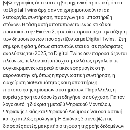
βιβλιογραφίας όσο και στη βιομηχανική πρακτική, όπου
τα Digital Twins άρχισαν να χρησιμοποιούνται σε
λειτουργία, συντήρηση, παραγωγή και υποστήριξη
στόλων. Η τάση αυτή αποτυπώνεται ενδεικτικά και
ποσοτικά στην Εικόνα 2, η οποία παρουσιάζει την αύξηση
των δημοσιεύσεων που σχετίζονται με Digital Twins. Στη
σημερινή φάση, όπως αποτυπώνεται και σε πρόσφατες
αναλύσεις του 2025, τα Digital Twins δεν παρουσιάζονται
πλέον ως μελλοντική υπόσχεση, αλλά ως εργαλεία με
συγκεκριμένες και ρεαλιστικές εφαρμογές στην
αεροναυπηγική, όπως η προγνωστική συντήρηση, η
διαχείριση διαθεσιμότητας και η υποστήριξη
πιστοποίησης κρίσιμων συστημάτων. Παράλληλα, η
ευρεία χρήση του όρου έχει οδηγήσει σε σύγχυση. Για τον
λόγο αυτό, η διάκριση μεταξύ Ψηφιακού Μοντέλου,
Ψηφιακής Σκιάς και Ψηφιακού Διδύμου είναι ουσιαστική
και όχι απλώς ορολογική. Η Εικόνας 3 συνοψίζει τις
διαφορές αυτές, με κριτήριο τη φύση της ροής δεδομένων