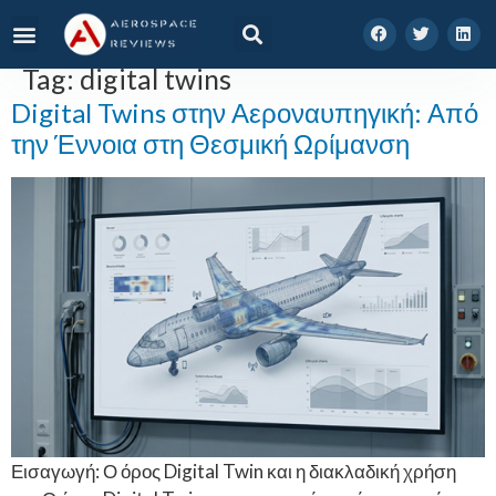
Tag:
digital twins
Digital Twins στην Αεροναυπηγική: Από
την Έννοια στη Θεσμική Ωρίμανση
Εισαγωγή: Ο όρος Digital Twin και η διακλαδική χρήση