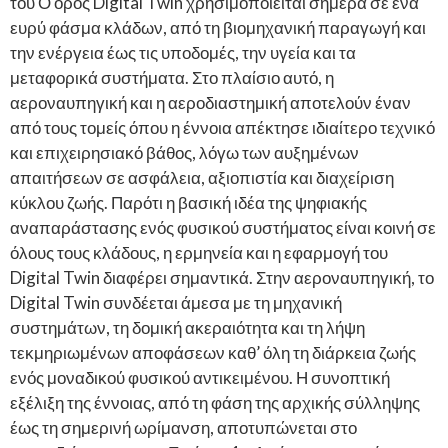
του Ο όρος Digital Twin χρησιμοποιείται σήμερα σε ένα
ευρύ φάσμα κλάδων, από τη βιομηχανική παραγωγή και
την ενέργεια έως τις υποδομές, την υγεία και τα
μεταφορικά συστήματα. Στο πλαίσιο αυτό, η
αεροναυπηγική και η αεροδιαστημική αποτελούν έναν
από τους τομείς όπου η έννοια απέκτησε ιδιαίτερο τεχνικό
και επιχειρησιακό βάθος, λόγω των αυξημένων
απαιτήσεων σε ασφάλεια, αξιοπιστία και διαχείριση
κύκλου ζωής. Παρότι η βασική ιδέα της ψηφιακής
αναπαράστασης ενός φυσικού συστήματος είναι κοινή σε
όλους τους κλάδους, η ερμηνεία και η εφαρμογή του
Digital Twin διαφέρει σημαντικά. Στην αεροναυπηγική, το
Digital Twin συνδέεται άμεσα με τη μηχανική
συστημάτων, τη δομική ακεραιότητα και τη λήψη
τεκμηριωμένων αποφάσεων καθ’ όλη τη διάρκεια ζωής
ενός μοναδικού φυσικού αντικειμένου. Η συνοπτική
εξέλιξη της έννοιας, από τη φάση της αρχικής σύλληψης
έως τη σημερινή ωρίμανση, αποτυπώνεται στο