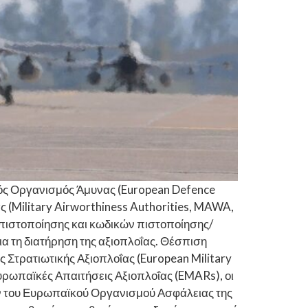
ός Οργανισμός Άμυνας (European Defence
 (Military Airworthiness Authorities, MAWA,
ς πιστοποίησης και κωδικών πιστοποίησης/
α τη διατήρηση της αξιοπλοΐας. Θέσπιση
Στρατιωτικής Αξιοπλοΐας (European Military
ρωπαϊκές Απαιτήσεις Αξιοπλοΐας (EMARs), οι
ών του Ευρωπαϊκού Οργανισμού Ασφάλειας της