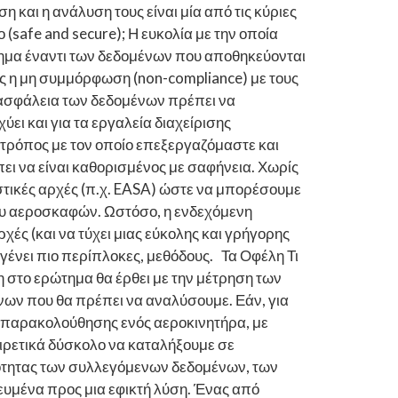
 και η ανάλυση τους είναι μία από τις κύριες
(safe and secure); Η ευκολία με την οποία
τημα έναντι των δεδομένων που αποθηκεύονται
ς η μη συμμόρφωση (non-compliance) με τους
 ασφάλεια των δεδομένων πρέπει να
ύει και για τα εργαλεία διαχείρισης
ο τρόπος με τον οποίο επεξεργαζόμαστε και
ι να είναι καθορισμένος με σαφήνεια. Χωρίς
ιστικές αρχές (π.χ. EASA) ώστε να μπορέσουμε
ου αεροσκαφών. Ωστόσο, η ενδεχόμενη
χές (και να τύχει μιας εύκολης και γρήγορης
γένει πιο περίπλοκες, μεθόδους. Τα Οφέλη Τι
 στο ερώτημα θα έρθει με την μέτρηση των
νων που θα πρέπει να αναλύσουμε. Εάν, για
 παρακολούθησης ενός αεροκινητήρα, με
αιρετικά δύσκολο να καταλήξουμε σε
τότητας των συλλεγόμενων δεδομένων, των
ευμένα προς μια εφικτή λύση. Ένας από