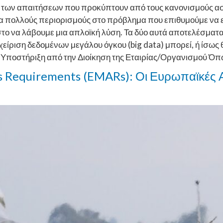
ξη των απαιτήσεων που προκύπτουν από τους κανονισμούς ασ
άρα πολλούς περιορισμούς στο πρόβλημα που επιθυμούμε να 
στο να λάβουμε μια απλοϊκή λύση. Τα δύο αυτά αποτελέσματα
είριση δεδομένων μεγάλου όγκου (big data) μπορεί, ή ίσως θ
 Υποστήριξη από την Διοίκηση της Εταιρίας/Οργανισμού Ό
s Requirements (EMARs): Οι Ευρωπαϊκές Α