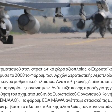
ερματισμού στον στρατιωτικό χώρο αξιοπλοΐας, ο Ευρωπαϊκ
υσε το 2008 το Φόρουμ των Αρχών Στρατιωτικής Αξιοπλοΐας
 κοινού ρυθμιστικού πλαισίου. Ανάπτυξη κοινής διαδικασία
 τις εγκρίσεις οργανισμών. Ανάπτυξη κοινής προσέγγισης γι
θηση του σχηματισμού ενός Ευρωπαϊκού Οργανισμού Κοινής 
on, EMJAAO). Το φόρουμ EDA MAWA ανέπτυξε σταδιακά τις Ευ
ων με βάση το πλαίσιο πολιτικής αξιοπλοΐας των κανονισμ