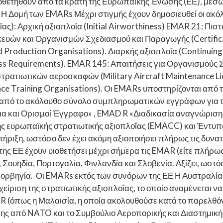
ετηθούν από τα κράτη της Ευρωπαϊκής Ένωσης (ΕΕ), μέσω τη
ας. Η Δομή των EMARs Μέχρι στιγμής έχουν δημοσιευθεί οι α
οΐας): Αρχική αξιοπλοΐα (Initial Airworthiness) EMAR 21: 
ών και Οργανισμών Σχεδιασμού και Παραγωγής (Certificatio
d Production Organisations). Διαρκής αξιοπλοΐα (Continuin
ess Requirements). EMAR 145: Απαιτήσεις για Οργανισμούς
στρατιωτικών αεροσκαφών (Military Aircraft Maintenance L
e Training Organisations). Οι EMARs υποστηρίζονται από τ
 από το ακόλουθο σύνολο συμπληρωματικών εγγράφων για τη 
ια και Ορισμοί Έγγραφο» , EMAD R «Διαδικασία αναγνώριση
ησης ευρωπαϊκής στρατιωτικής αξιοπλοΐας (EMACC) και Έν
ήριξη, ωστόσο δεν έχει ακόμη αξιοποιήσει πλήρως τις δυνα
 της ΕΕ έχουν υιοθετήσει μέχρι σήμερα τις EMAR (είτε πλήρως
, Σουηδία, Πορτογαλία, Φινλανδία και Σλοβενία. Αξίζει, ωστό
η Νορβηγία. Οι EMARs εκτός των συνόρων της ΕΕ Η Αυστραλ
είριση της στρατιωτικής αξιοπλοΐας, το οποίο αναμένεται να
AR (όπως η Μαλαισία, η οποία ακολουθούσε κατά το παρελθ
ης από NATO και το Συμβούλιο Αεροπορικής και Διαστημικής