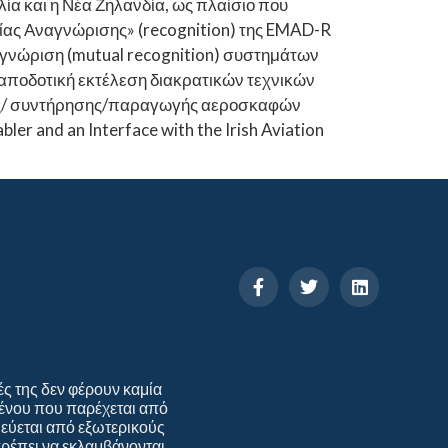
λία και η Νέα Ζηλανδία, ως πλαίσιο που
σίας Αναγνώρισης» (recognition) της EMAD-R
αγνώριση (mutual recognition) συστημάτων
 αποδοτική εκτέλεση διακρατικών τεχνικών
ης/ συντήρησης/παραγωγής αεροσκαφών
ler and an Interface with the Irish Aviation
ές της δεν φέρουν καμία
ομένου που παρέχεται από
ιεύεται από εξωτερικούς
πρέπει να εκλαμβάνονται