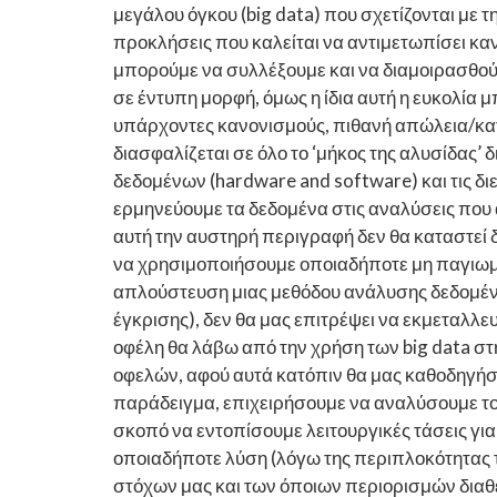
μεγάλου όγκου (big data) που σχετίζονται με τ
προκλήσεις που καλείται να αντιμετωπίσει καν
μπορούμε να συλλέξουμε και να διαμοιρασθού
σε έντυπη μορφή, όμως η ίδια αυτή η ευκολία
υπάρχοντες κανονισμούς, πιθανή απώλεια/κατ
διασφαλίζεται σε όλο το ‘μήκος της αλυσίδας’ δ
δεδομένων (hardware and software) και τις δι
ερμηνεύουμε τα δεδομένα στις αναλύσεις που
αυτή την αυστηρή περιγραφή δεν θα καταστεί 
να χρησιμοποιήσουμε οποιαδήποτε μη παγιωμέ
απλούστευση μιας μεθόδου ανάλυσης δεδομένων,
έγκρισης), δεν θα μας επιτρέψει να εκμεταλλε
οφέλη θα λάβω από την χρήση των big data στ
οφελών, αφού αυτά κατόπιν θα μας καθοδηγήσο
παράδειγμα, επιχειρήσουμε να αναλύσουμε τ
σκοπό να εντοπίσουμε λειτουργικές τάσεις για
οποιαδήποτε λύση (λόγω της περιπλοκότητας 
στόχων μας και των όποιων περιορισμών διαθέ