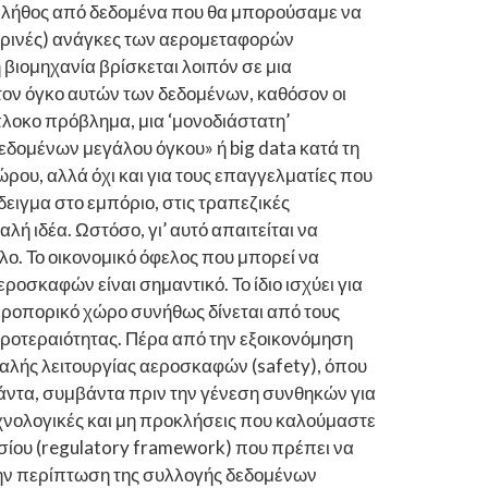
ο πλήθος από δεδομένα που θα μπορούσαμε να
μερινές) ανάγκες των αερομεταφορών
ιομηχανία βρίσκεται λοιπόν σε μια
 τον όγκο αυτών των δεδομένων, καθόσον οι
πλοκο πρόβλημα, μια ‘μονοδιάστατη’
εδομένων μεγάλου όγκου» ή big data κατά τη
ώρου, αλλά όχι και για τους επαγγελματίες που
ειγμα στο εμπόριο, στις τραπεζικές
ή ιδέα. Ωστόσο, γι’ αυτό απαιτείται να
λο. Το οικονομικό όφελος που μπορεί να
οσκαφών είναι σημαντικό. Το ίδιο ισχύει για
εροπορικό χώρο συνήθως δίνεται από τους
προτεραιότητας. Πέρα από την εξοικονόμηση
φαλής λειτουργίας αεροσκαφών (safety), όπου
βάντα, συμβάντα πριν την γένεση συνθηκών για
χνολογικές και μη προκλήσεις που καλούμαστε
σίου (regulatory framework) που πρέπει να
Στην περίπτωση της συλλογής δεδομένων