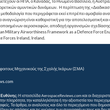
μμετέχουν οι ΗΠΑ, ο Καναδάς, το Ηνωμένο Βασίλειο, η Αυστρα
αφορετικών αμυντικών δυνάμεων. Η περίπτωση της «Διαδικα
 μεθοδολογία που περιγράφεται εκεί επιτρέπει αμοιβαία αν
α αναγνώριση είναι καθοριστική για την αποτελεσματική και
ροποποιημένων αεροσκαφών, αποδοχή οργανισμών σχεδίασ
pean Military Airworthiness Framework as a Defence Force Enab
 Forces Ireland, Ireland.
φοιτους Μηχανικούς της Σχολής Ικάρων (ΣΜΑ)
ews.com
Ευθύνης:
Η ιστοσελίδα AerospaceReviews.com και οι διαχειριστ
, την πληρότητα, την καταλληλότητα ή την αξιοπιστία του περιεχ
φείς. Τα άρθρα, οι αναλύσεις και όλο το περιεχόμενο που δημοσ
ζουν τις απόψεις και τις γνώσεις των συγγραφέων τους και δεν 