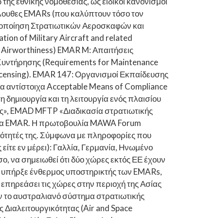
ς εθνικής νομοθεσίας, ως ειδικοί κανονισμοί
κόλουθες EMARs (που καλύπτουν τόσο τον
Πιστοποίηση Στρατιωτικών Αεροσκαφών και
n of Military Aircraft and related
g Airworthiness) EMAR M: Απαιτήσεις
 Συντήρησης (Requirements for Maintenance
icensing). EMAR 147: Οργανισμοί Εκπαίδευσης
α αντίστοιχα Acceptable Means of Compliance
δημιουργία και τη λειτουργία ενός πλαισίου
ς», EMAD MFTP «Διαδικασία στρατιωτικής
τυπα EMAR. Η πρωτοβουλία MAWA Forum
τότητές της. Σύμφωνα με πληροφορίες που
 είτε εν μέρει): Γαλλία, Γερμανία, Ηνωμένο
σο, να σημειωθεί ότι δύο χώρες εκτός ΕΕ έχουν
ία υπήρξε ένθερμος υποστηρικτής των EMARs,
 επηρεάσει τις χώρες στην περιοχή της Ασίας
όν το αυστραλιανό σύστημα στρατιωτικής
 Διαλειτουργικότητας (Air and Space