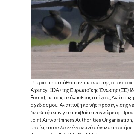
Σε μια προσπάθεια αντιμετώπισης του κατακ
Agency, EDA) της Ευρωπαϊκής Ένωσης (ΕΕ) ίδρ
Forun), με τους ακόλουθους στόχους Ανάπτυξη
σχεδιασμού. Ανάπτυξη κοινής προσέγγισης για
διευθετήσεων για αμοιβαία αναγνώριση. Προώ
Joint Airworthiness Authorities Organisati
οποίες αποτελούν ένα κοινό σύνολο απαιτήσε