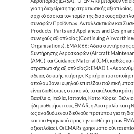
Αεροπορίας (EASA). Οι EMARs μπορούν να υιοθ
για τη διαχείριση της στρατιωτικής αξιοπλοΐ
αρχικό όσο και τον τομέα της διαρκούς αξιοπλ
συναφών Προϊόντων, Ανταλλακτικών και Συσκευ
Products, Parts and Appliances and Design an
συνεχούς αξιοπλοΐας (Continuing Airworthin
Organisations). EMAR 66: Άδεια συντήρησης 
Συντήρησης Αεροσκαφών (Aircraft Maintenanc
(AMC) και Guidance Material (GM), καθώς και
στρατιωτικής αξιοπλοΐας3: EMAD 1 «Ακρωνύμ
άδειας δοκιμής πτήσης», Κριτήρια πιστοποί
απολαμβάνει υψηλού επιπέδου πολιτική υποστ
είναι διαθέσιμες στο κοινό, τα ακόλουθα κράτη
Βασίλειο, Ιταλία, Ισπανία, Κάτω Χώρες, Βέλγιο
ήδη υιοθετήσει τους EMAR, η Αυστραλία και 
ως αναδυόμενου διεθνούς προτύπου για τη διαχ
και του Ειρηνικού προς την υιοθέτηση των EM
αξιοπλοΐας). Οι EMARs χρησιμοποιούνται επίσ