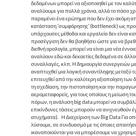
δεδομένων μπορεί να αξιοποιηθεί με τον καλύ
αναλύουμε για πολλά χρόνια, αλλά το πόσο χρ
παραμένει ένα ερώτημα που δεν έχει ακόμη α
κατάσταση ‘συμφόρησης’ (bottleneck) ως προς
υπάρχουσες μέθοδοι και εργαλεία δεν είναι κ
προσέγγιση δεν θα βοηθήσει ώστε για να βρεθ
διεθνή ορολογία, μπορεί να είναι μια νέα ένν
αναλύουν εδώ και δεκαετίες δεδομένα σε άλλο
συναλλαγές, κλπ. Η δημιουργία συνεργειών μετ
αναπτυχθεί μια λογική συναντίληψης μεταξύ τω
επιτευχθεί από την καλύτερη αξιοποίηση των δ
τη σχεδίαση, την πιστοποίηση και την παραγ
αερομεταφορείς, για τους οποίους η μείωση τ
πόρων, η ανάλυση big data μπορεί να συμβάλλ
επικίνδυνες τάσεις μπορούν να ανιχνευθούν έ
ατυχήματα). Η Διαχείριση των Big Data Για 
λύσουμε, σε συνδυασμό με τις όποιες απαιτήσ
ικανοποιούνται για να μπορέσουμε να χρησιμο