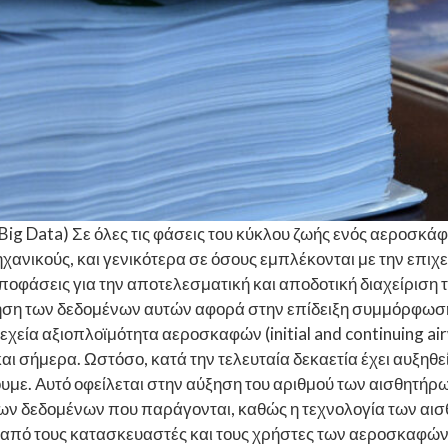
g Data) Σε όλες τις φάσεις του κύκλου ζωής ενός αεροσκ
ηχανικούς, και γενικότερα σε όσους εμπλέκονται με την επι
άσεις για την αποτελεσματική και αποδοτική διαχείριση τη
ήση των δεδομένων αυτών αφορά στην επίδειξη συμμόρφωσης
νεχεία αξιοπλοϊμότητα αεροσκαφών (initial and continuing ai
 σήμερα. Ωστόσο, κατά την τελευταία δεκαετία έχει αυξηθε
υμε. Αυτό οφείλεται στην αύξηση του αριθμού των αισθητή
των δεδομένων που παράγονται, καθώς η τεχνολογία των αισθ
από τους κατασκευαστές και τους χρήστες των αεροσκαφών.