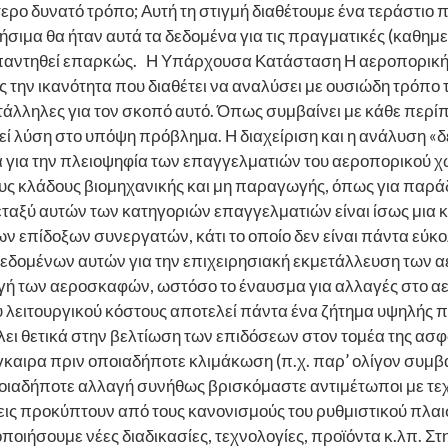
τερο δυνατό τρόπο; Αυτή τη στιγμή διαθέτουμε ένα τεράστι
ήσιμα θα ήταν αυτά τα δεδομένα για τις πραγματικές (καθη
παντηθεί επαρκώς. Η Υπάρχουσα Κατάσταση Η αεροπορική β
 την ικανότητα που διαθέτει να αναλύσει με ουσιώδη τρόπο
ατάλληλες για τον σκοπό αυτό. Όπως συμβαίνει με κάθε περί
εί λύση στο υπόψη πρόβλημα. Η διαχείριση και η ανάλυση «δ
οια για την πλειοψηφία των επαγγελματιών του αεροπορικού χ
υς κλάδους βιομηχανικής και μη παραγωγής, όπως για παράδ
αξύ αυτών των κατηγοριών επαγγελματιών είναι ίσως μια καλ
ν επίδοξων συνεργατών, κάτι το οποίο δεν είναι πάντα εύκο
εδομένων αυτών για την επιχειρησιακή εκμετάλλευση των αερ
ωγή των αεροσκαφών, ωστόσο το έναυσμα για αλλαγές στο α
ου λειτουργικού κόστους αποτελεί πάντα ένα ζήτημα υψηλής 
ει θετικά στην βελτίωση των επιδόσεων στον τομέα της ασ
γκαιρα πριν οποιαδήποτε κλιμάκωση (π.χ. παρ’ ολίγον συμ
οποιαδήποτε αλλαγή συνήθως βρισκόμαστε αντιμέτωποι με τε
εις προκύπτουν από τους κανονισμούς του ρυθμιστικού πλαι
ποιήσουμε νέες διαδικασίες, τεχνολογίες, προϊόντα κ.λπ. 