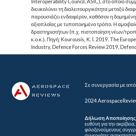
Interoperability Council, ASIC), στο οποίο συ
διευκολύνει τη διαλειτουργικότητα μεταξύ δι
παρουσιάζει ενδιαφέρον, καθόσον η δομημένη
αξιοπλοΐας με τυποποιημένο τρόπο. Η αμοιβαί
δραστηριοτήτων (π.χ. πιστοποίηση νέων/τ
κ.ο.κ.). Πηγή: Kourousis, K. I. 2019. The Euro
Industry, Defence Forces Review 2019, Defence
Σε συνεργασία με από
2024 AerospaceRevi
Δήλωση Αποποίησης 
ευθύνη για την ακρίβεια
φιλοξενούμενους συγγρα
συνεργάτες αντικατοπτρί