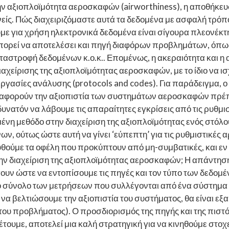
ην αξιοπλοϊμότητα αεροσκαφών (airworthiness), η αποθήκευση
είς. Πώς διαχειριζόμαστε αυτά τα δεδομένα με ασφαλή τρόπο 
με για χρήση ηλεκτρονικά δεδομένα είναι σίγουρα πλεονέκ
 μπορεί να αποτελέσει και πηγή διαφόρων προβλημάτων, όπω
αστροφή δεδομένων κ.ο.κ.. Επομένως, η ακεραιότητα και η
ιαχείρισης της αξιοπλοϊμότητας αεροσκαφών, με το ίδιο να ισχ
εργασίες ανάλυσης (protocols and codes). Για παράδειγμα, 
 αφορούν την αξιοπιστία των συστημάτων αεροσκαφών πρέπε
δυνατόν να λάβουμε τις απαραίτητες εγκρίσεις από τις ρυθμ
νη μεθόδο στην διαχείριση της αξιοπλοϊμότητας ενός στόλ
 ούτως ώστε αυτή να γίνει ‘εύπεπτη’ για τις ρυθμιστικές αρ
υθούμε τα οφέλη που προκύπτουν από μη-συμβατικές, και εν 
ην διαχείριση της αξιοπλοϊμότητας αεροσκαφών; Η απάντηση
υν ώστε να εντοπίσουμε τις πηγές και τον τύπο των δεδομέ
ο σύνολο των μετρήσεων που συλλέγονται από ένα σύστημα
 να βελτιώσουμε την αξιοπιστία του συστήματος, θα είναι εξ
του προβλήματος). Ο προσδιορισμός της πηγής και της πισ
τουμε, αποτελεί μια καλή στρατηγική για να κινηθούμε στοχ