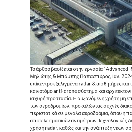
Το άρθρο βασίζεται στην εργασία “Advanced R
Μηλιώτης & Μπάμπης Παπασπύρος, Ιαν. 2024)
επίκεντρο εξελιγμένα radar & αισθητήρες και 
καινοτόμο anti-drone σύστημα και αρχιτεκτον
ισχυρή προστασία. Η αυξανόμενη χρήση μη ε
των αεροδρομίων, προκαλώντας συχνές διακοπ
περιστατικά σε μεγάλα αεροδρόμια, όπου η π
αποτελεσματικών αντιμέτρων.Τεχνολογικές Λύ
χρήση radar, καθώς και την ανάπτυξη νέων αρχ