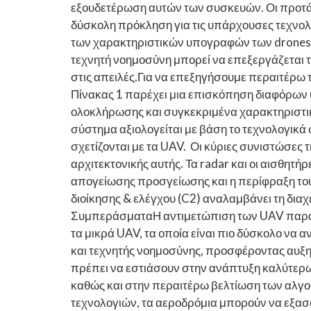
εξουδετέρωση αυτών των συσκευών. Οι προτάσε
δύσκολη πρόκληση για τις υπάρχουσες τεχνολο
των χαρακτηριστικών υπογραφών των drones, 
τεχνητή νοημοσύνη μπορεί να επεξεργάζεται τ
στις απειλές.Για να επεξηγήσουμε περαιτέρω 
Πίνακας 1 παρέχει μια επισκόπηση διαφόρων 
ολοκλήρωσης και συγκεκριμένα χαρακτηριστι
σύστημα αξιολογείται με βάση το τεχνολογικά
σχετίζονται με τα UAV. Οι κύριες συνιστώσε
αρχιτεκτονικής αυτής. Τα radar και οι αισθητ
απογείωσης προσγείωσης και η περίφραξη του
διοίκησης & ελέγχου (C2) αναλαμβάνει τη διαχ
ΣυμπεράσματαΗ αντιμετώπιση των UAV παραμέν
τα μικρά UAV, τα οποία είναι πιο δύσκολο να
και τεχνητής νοημοσύνης, προσφέροντας αυξη
πρέπει να εστιάσουν στην ανάπτυξη καλύτερω
καθώς και στην περαιτέρω βελτίωση των αλγορ
τεχνολογιών, τα αεροδρόμια μπορούν να εξασφ