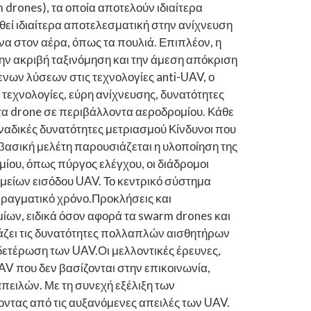
drones), τα οποία αποτελούν ιδιαίτερα
θεί ιδιαίτερα αποτελεσματική στην ανίχνευση
α στον αέρα, όπως τα πουλιά. Επιπλέον, η
ην ακριβή ταξινόμηση και την άμεση απόκριση
νων λύσεων στις τεχνολογίες anti-UAV, ο
εχνολογίες, εύρη ανίχνευσης, δυνατότητες
α drone σε περιβάλλοντα αεροδρομίου. Κάθε
ναδικές δυνατότητες μετριασμού Κίνδυνοι που
βασική μελέτη παρουσιάζεται η υλοποίηση της
ομίου, όπως πύργος ελέγχου, οι διάδρομοι
μείων εισόδου UAV. Το κεντρικό σύστημα
 πραγματικό χρόνο.Προκλήσεις και
ων, ειδικά όσον αφορά τα swarm drones και
υάζει τις δυνατότητες πολλαπλών αισθητήρων
δετέρωση των UAV.Οι μελλοντικές έρευνες,
V που δεν βασίζονται στην επικοινωνία,
πειλών. Με τη συνεχή εξέλιξη των
οντας από τις αυξανόμενες απειλές των UAV.