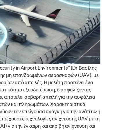
curity in Airport Environments” (Dr Βασίλης
ρωσης μη επανδρωμένων αεροσκαφών (UAV), με
ομίων από απειλές. Η μελέτη προτείνει ένα
σματικότητα εξουδετέρωση, διασφαλίζοντας
 αποτελεί σοβαρή απειλή για την ασφάλεια
ιβατών και πληρωμάτων. Χαρακτηριστικά
νύουν την επείγουσα ανάγκη για την ανάπτυξη
τρέχουσες τεχνολογίες ανίχνευσης UAV με τη
I) για την έγκαιρη και ακριβή ανίχνευση και