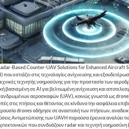
adar-Based Counter-UAV Solutions for Enhanced Aircraft Se
 που εστιάζει στις τεχνολογίες ανίχνευσης και εξουδετέ
τεχνικές τεχνητής νοημοσύνης για την προστασία των αεροδρ
ική βασισμένη σε AI για βελτιωμένη ανίχνευση και αποτελε
πανδρωμένων αεροσκαφών (UAV), κοινώς γνωστά ως drones,
ές στις πτήσεις και θέτοντας σε κίνδυνο την ασφάλεια επ
αρουσία drones οδήγησε σε αναστολή των πτήσεων, αναδεικ
σεις Αντιμετώπισης των UAVΗ παρούσα έρευνα αναλύει τις 
ιτεκτονικών που συνδυάζουν radar και τεχνητή νοημοσύνη (A