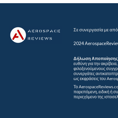
Σε συνεργασία με από
2024 AerospaceRevi
Δήλωση Αποποίησης 
ευθύνη για την ακρίβεια
φιλοξενούμενους συγγρα
συνεργάτες αντικατοπτρί
ως εκφράσεις του Aeros
Το AerospaceReviews.com
παρεπόμενη, ειδική ή σ
περιεχόμενο της ιστοσελ