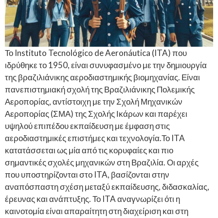
Το Instituto Tecnológico de Aeronáutica (ITA) που
ιδρύθηκε το 1950, είναι συνυφασμένο με την δημιουργία
της βραζιλιάνικης αεροδιαστημικής βιομηχανίας. Είναι
πανεπιστημιακή σχολή της Βραζιλιάνικης Πολεμικής
Αεροπορίας, αντίστοιχη με την Σχολή Μηχανικών
Αεροπορίας (ΣΜΑ) της Σχολής Ικάρων και παρέχει
υψηλού επιπέδου εκπαίδευση με έμφαση στις
αεροδιαστημικές επιστήμες και τεχνολογία.Το ITA
κατατάσσεται ως μία από τις κορυφαίες και πιο
σημαντικές σχολές μηχανικών στη Βραζιλία. Οι αρχές
που υποστηρίζονται στο ITA, βασίζονται στην
αναπόσπαστη σχέση μεταξύ εκπαίδευσης, διδασκαλίας,
έρευνας και ανάπτυξης. Το ITA αναγνωρίζει ότι η
καινοτομία είναι απαραίτητη στη διαχείριση και στη