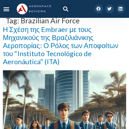
Tag:
Brazilian Air Force
Η Σχέση της Embraer με τους
Μηχανικούς της Βραζιλιάνικης
Αεροπορίας: Ο Ρόλος των Αποφοίτων
του “Instituto Tecnológico de
Aeronáutica” (ITA)