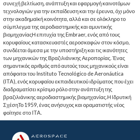
συνεχή βελτίωση, ανάπτυξη και εφαρμογή καινοτόμων
τεχνολογιών για την εκπαίδευση και την έρευνα, όχι μόνο
στην ακαδημαϊκή κοινότητα, αλλά και σε ολόκληρο το
σύμπλεγμα της αεροδιαστημικής και αμυντικής
βιομηχανίαςΗ επιτυχία της Embraer, ενός από τους
κορυφαίους κατασκευαστές αεροσκαφών στον κόσμο,
συνδέεται άμεσα με την υποστήριξη και τις ικανότητες
των μηχανικών της Βραζιλιάνικης Αεροπορίας. Ένας
σημαντικός αριθμός από αυτούς τους μηχανικούς είναι
απόφοιτοι του Instituto Tecnológico de Aeronáutica
(ITA), ενός κορυφαίου εκπαιδευτικού ιδρύματος που έχει
διαδραματίσει κρίσιμο ρόλο στην ανάπτυξη της
βραζιλιάνικης αεροδιαστημικής βιομηχανίας.Η Ιδρυτική
ΣχέσηΤο 1959, ένας ανήσυχος και οραματιστής νέος
φοίτησε στο ITA.