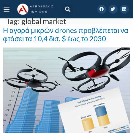
Tag:
global market
Η αγορά μικρών drones προβλέπεται να
φτάσει τα 10,4 δισ. $ έως το 2030