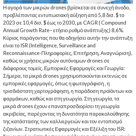
Η αγορά των μικρών drones βρίσκεται σε συνεχή άνοδο,
προβλέποντας εντυπωσιακή αύξηση από 5,8 δισ. $ το
2023 σε 10,4 δισ. $ έως το 2030, με CAGR ( Compound
Annual Growth Rate– ετήσιο ρυθμό ανάπτυξης) 8,6%.
Κύριος παράγοντας που θα οδηγήσει αυτήν την ανάπτυξη
είναι το ISR (Intelligence, Surveillance and
Reconnaissance-Πληροφορίες, Επιτήρηση, Αναγνώριση),
καθώς οι χρήσεις μικρών αυτόνομων drones σε
διάφορους τομείς. Εμπορικές Εφαρμογές και Γεωργία:
Σήμερα, τα μικρά drones χρησιμοποιούνται εκτενώς σε
εμπορικές εφαρμογές, όπως η φωτογράφιση , η
τρισδιάστατη χαρτογράφηση, η παράδοση προϊόντων και
φαρμάκων, καθώς και στη γεωργία. Στη γεωργία, τα
μικρά drones έχουν επαναπροσδιορίσει τη γεωργία
ακριβείας, παρέχοντας τη δυνατότητα παρακολούθησης
της κατάστασης των καλλιεργειών και τον εντοπισμό
ζιζανίων. Στρατιωτικές Εφαρμογές και Εξέλιξη του ISR: