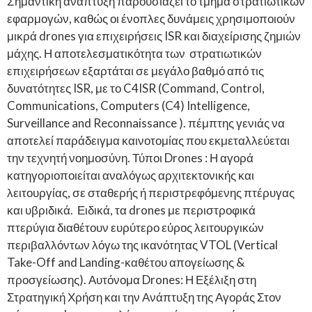
Σημαντική ανάπτυξη παρουσιάζει το τμήμα στρατιωτικών
εφαρμογών, καθώς οι ένοπλες δυνάμεις χρησιμοποιούν
μικρά drones για επιχειρήσεις ISR και διαχείρισης ζημιών
μάχης. Η αποτελεσματικότητα των στρατιωτικών
επιχειρήσεων εξαρτάται σε μεγάλο βαθμό από τις
δυνατότητες ISR, με το C4ISR (Command, Control,
Communications, Computers (C4) Intelligence,
Surveillance and Reconnaissance ). πέμπτης γενιάς να
αποτελεί παράδειγμα καινοτομίας που εκμεταλλεύεται
την τεχνητή νοημοσύνη. Τύποι Drones : Η αγορά
κατηγοριοποιείται αναλόγως αρχιτεκτονικής και
λειτουργίας, σε σταθερής ή περιστρεφόμενης πτέρυγας
και υβριδικά. Ειδικά, τα drones με περιστροφικά
πτερύγια διαθέτουν ευρύτερο εύρος λειτουργικών
περιβαλλόντων λόγω της ικανότητας VTOL (Vertical
Take-Off and Landing-καθέτου απογείωσης &
προσγείωσης). Αυτόνομα Drones: Η Εξέλιξη στη
Στρατηγική Χρήση και την Ανάπτυξη της Αγοράς Στον