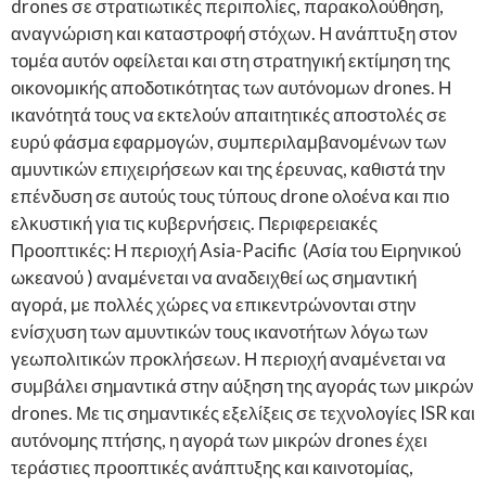
drones σε στρατιωτικές περιπολίες, παρακολούθηση,
αναγνώριση και καταστροφή στόχων. Η ανάπτυξη στον
τομέα αυτόν οφείλεται και στη στρατηγική εκτίμηση της
οικονομικής αποδοτικότητας των αυτόνομων drones. Η
ικανότητά τους να εκτελούν απαιτητικές αποστολές σε
ευρύ φάσμα εφαρμογών, συμπεριλαμβανομένων των
αμυντικών επιχειρήσεων και της έρευνας, καθιστά την
επένδυση σε αυτούς τους τύπους drone ολοένα και πιο
ελκυστική για τις κυβερνήσεις. Περιφερειακές
Προοπτικές: Η περιοχή Asia-Pacific (Ασία του Ειρηνικού
ωκεανού ) αναμένεται να αναδειχθεί ως σημαντική
αγορά, με πολλές χώρες να επικεντρώνονται στην
ενίσχυση των αμυντικών τους ικανοτήτων λόγω των
γεωπολιτικών προκλήσεων. Η περιοχή αναμένεται να
συμβάλει σημαντικά στην αύξηση της αγοράς των μικρών
drones. Με τις σημαντικές εξελίξεις σε τεχνολογίες ISR και
αυτόνομης πτήσης, η αγορά των μικρών drones έχει
τεράστιες προοπτικές ανάπτυξης και καινοτομίας,