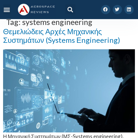
Tag:
systems engineering
Θεμελιώδεις Αρχές Μηχανικής
Συστημάτων (Systems Εngineering)
Η Μηχανική Συστημάτων (ΜΣ-Systems engineering),