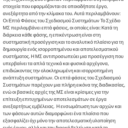
στοιχεία που εφαρμόζονται σε οποιοδήποτε έργο,
ανεξάρτητα από την κλίμακα του. Αυτά περιλαμβάνουν:
Οι Επτά Φάσεις του Σχεδιασμού Συστημάτων Το Σχέδιο
ΜΣ περιλαμβάνει επτά φάσεις, οι οποίες είναι: Κατά τη
διάρκεια κάθε φάσης, η επικέντρωση είναι στη
συστηματική προσέγγιση και το αναλυτικό πλαίσιο για τη
δημιουργία ενός ισορροπημένου και αποτελεσματικού
συστήματος. Η ΜΣ αντιπροσωπεύει μια προσέγγιση που
υπερβαίνει τα απλά τεχνικά και φυσικά αρχέγονα,
επιδιώκοντας την ολοκληρωμένη και ισορροπημένη
ανάπτυξη συστημάτων. Οι επτά φάσεις του Σχεδιασμού
Συστημάτων παρέχουν μια πλήρη εικόνα της διαδικασίας,
ενώ οι βασικές αρχές της ΜΣ είναι κρίσιμες για την
επίτευξη επιτυχημένων αποτελεσμάτων σε έργα
ανεξαρτήτως εμβέλειας. Η ενσωμάτωση των αρχών και
των φάσεων αυτών διαμορφώνει ένα πλαίσιο που
εξασφαλίζει όχι μόνο την αποτελεσματική υλοποίηση
ενός έργου, αλλά και την διαρκή βελτίωση κατά τη