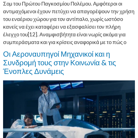
Σομ του Πρώτου Παγκοσμίου Πολέμου. Αμφότεροι οι
αντιμαχόμενοι έχουν πετύχει να απαγορέψουν την χρήση
του εναέριου χώρου για τον αντίπαλο, χωρίς ωστόσο
κανείς να έχει καταφέρει να εξασφαλίσει τον πλήρη
έλεγχο του[12]. Αναμφισβήτητα είναι νωρίς ακόμα για
συμπεράσματα και για κρίσεις αναφορικά με το πώς ο
Οι Αεροναυπηγοί Μηχανικοί και η
Συνδρομή τους στην Kοινωνία & τις
Ένοπλες Δυνάμεις