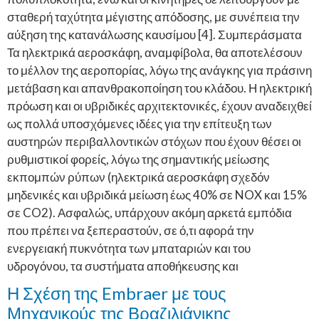
σταθερή ταχύτητα μέγιστης απόδοσης, με συνέπεια την
αύξηση της κατανάλωσης καυσίμου [4]. Συμπεράσματα
Τα ηλεκτρικά αεροσκάφη, αναμφίβολα, θα αποτελέσουν
το μέλλον της αεροπορίας, λόγω της ανάγκης για πράσινη
μετάβαση και απανθρακοποίηση του κλάδου. Η ηλεκτρική
πρόωση και οι υβριδικές αρχιτεκτονικές, έχουν αναδειχθεί
ως πολλά υποσχόμενες ιδέες για την επίτευξη των
αυστηρών περιβαλλοντικών στόχων που έχουν θέσει οι
ρυθμιστικοί φορείς, λόγω της σημαντικής μείωσης
εκπομπών ρύπων (ηλεκτρικά αεροσκάφη σχεδόν
μηδενικές και υβριδικά μείωση έως 40% σε NOX και 15%
σε CO2). Ασφαλώς, υπάρχουν ακόμη αρκετά εμπόδια
που πρέπει να ξεπεραστούν, σε ό,τι αφορά την
ενεργειακή πυκνότητα των μπαταριών και του
υδρογόνου, τα συστήματα αποθήκευσης και
Η Σχέση της Embraer με τους
Μηχανικούς της Βραζιλιάνικης