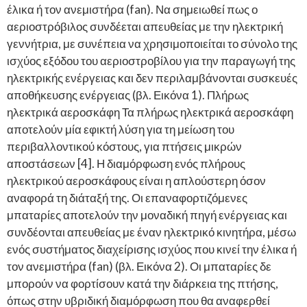
έλικα ή τον ανεμιστήρα (fan). Να σημειωθεί πως ο
αεριοστρόβιλος συνδέεται απευθείας με την ηλεκτρική
γεννήτρια, με συνέπεια να χρησιμοποιείται το σύνολο της
ισχύος εξόδου του αεριοστροβίλου για την παραγωγή της
ηλεκτρικής ενέργειας και δεν περιλαμβάνονται συσκευές
αποθήκευσης ενέργειας (βλ. Εικόνα 1). Πλήρως
ηλεκτρικά αεροσκάφη Τα πλήρως ηλεκτρικά αεροσκάφη
αποτελούν μία εφικτή λύση για τη μείωση του
περιβαλλοντικού κόστους, για πτήσεις μικρών
αποστάσεων [4]. Η διαμόρφωση ενός πλήρους
ηλεκτρικού αεροσκάφους είναι η απλούστερη όσον
αναφορά τη διάταξή της. Οι επαναφορτιζόμενες
μπαταρίες αποτελούν την μοναδική πηγή ενέργειας και
συνδέονται απευθείας με έναν ηλεκτρικό κινητήρα, μέσω
ενός συστήματος διαχείρισης ισχύος που κινεί την έλικα ή
τον ανεμιστήρα (fan) (βλ. Εικόνα 2). Οι μπαταρίες δε
μπορούν να φορτίσουν κατά την διάρκεια της πτήσης,
όπως στην υβριδική διαμόρφωση που θα αναφερθεί