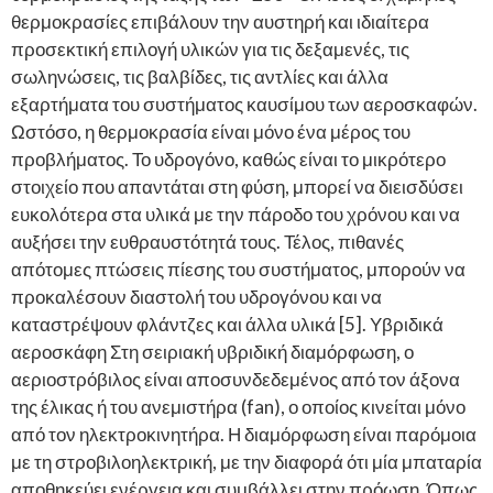
θερμοκρασίες επιβάλουν την αυστηρή και ιδιαίτερα
προσεκτική επιλογή υλικών για τις δεξαμενές, τις
σωληνώσεις, τις βαλβίδες, τις αντλίες και άλλα
εξαρτήματα του συστήματος καυσίμου των αεροσκαφών.
Ωστόσο, η θερμοκρασία είναι μόνο ένα μέρος του
προβλήματος. Το υδρογόνο, καθώς είναι το μικρότερο
στοιχείο που απαντάται στη φύση, μπορεί να διεισδύσει
ευκολότερα στα υλικά με την πάροδο του χρόνου και να
αυξήσει την ευθραυστότητά τους. Τέλος, πιθανές
απότομες πτώσεις πίεσης του συστήματος, μπορούν να
προκαλέσουν διαστολή του υδρογόνου και να
καταστρέψουν φλάντζες και άλλα υλικά [5]. Υβριδικά
αεροσκάφη Στη σειριακή υβριδική διαμόρφωση, ο
αεριοστρόβιλος είναι αποσυνδεδεμένος από τον άξονα
της έλικας ή του ανεμιστήρα (fan), ο οποίος κινείται μόνο
από τον ηλεκτροκινητήρα. Η διαμόρφωση είναι παρόμοια
με τη στροβιλοηλεκτρική, με την διαφορά ότι μία μπαταρία
αποθηκεύει ενέργεια και συμβάλλει στην πρόωση. Όπως