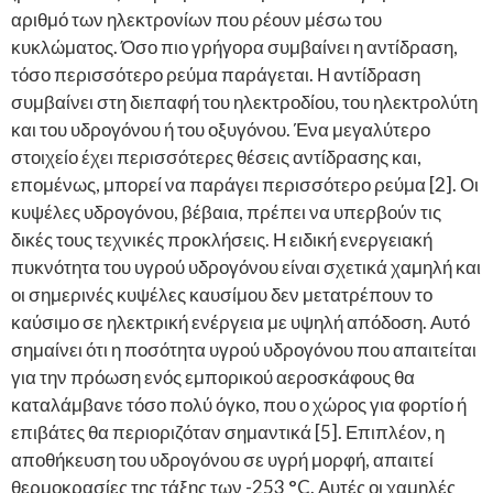
αριθμό των ηλεκτρονίων που ρέουν μέσω του
κυκλώματος. Όσο πιο γρήγορα συμβαίνει η αντίδραση,
τόσο περισσότερο ρεύμα παράγεται. Η αντίδραση
συμβαίνει στη διεπαφή του ηλεκτροδίου, του ηλεκτρολύτη
και του υδρογόνου ή του οξυγόνου. Ένα μεγαλύτερο
στοιχείο έχει περισσότερες θέσεις αντίδρασης και,
επομένως, μπορεί να παράγει περισσότερο ρεύμα [2]. Οι
κυψέλες υδρογόνου, βέβαια, πρέπει να υπερβούν τις
δικές τους τεχνικές προκλήσεις. Η ειδική ενεργειακή
πυκνότητα του υγρού υδρογόνου είναι σχετικά χαμηλή και
οι σημερινές κυψέλες καυσίμου δεν μετατρέπουν το
καύσιμο σε ηλεκτρική ενέργεια με υψηλή απόδοση. Αυτό
σημαίνει ότι η ποσότητα υγρού υδρογόνου που απαιτείται
για την πρόωση ενός εμπορικού αεροσκάφους θα
καταλάμβανε τόσο πολύ όγκο, που ο χώρος για φορτίο ή
επιβάτες θα περιοριζόταν σημαντικά [5]. Επιπλέον, η
αποθήκευση του υδρογόνου σε υγρή μορφή, απαιτεί
θερμοκρασίες της τάξης των -253 °C. Αυτές οι χαμηλές