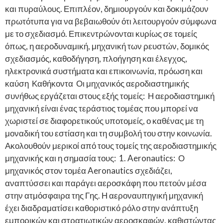
και πυραύλους. Επιπλέον, δημιουργούν και δοκιμάζουν
πρωτότυπα για να βεβαιωθούν ότι λειτουργούν σύμφωνα
με το σχεδιασμό. Επικεντρώνονται κυρίως σε τομείς
όπως, η αεροδυναμική, μηχανική των ρευστών, δομικός
σχεδιασμός, καθοδήγηση, πλοήγηση και έλεγχος,
ηλεκτρονικά συστήματα και επικοινωνία, πρόωση και
καύση Καθήκοντα Οι μηχανικός αεροδιαστημικής
συνήθως εργάζεται στους εξής τομείς: Η αεροδιαστημική
μηχανική είναι ένας τεράστιος τομέας που μπορεί να
χωριστεί σε διαφορετικούς υποτομείς, ο καθένας με τη
μοναδική του εστίαση και τη συμβολή του στην κοινωνία.
Ακολουθούν μερικοί από τους τομείς της αεροδιαστημικής
μηχανικής και η σημασία τους: 1. Aeronautics: Ο
μηχανικός στον τομέα Aeronautics σχεδιάζει,
αναπτύσσει και παράγει αεροσκάφη που πετούν μέσα
στην ατμόσφαιρα της Γης. Η αεροναυπηγική μηχανική
έχει διαδραματίσει καθοριστικό ρόλο στην ανάπτυξη
εμπορικών και στρατιωτικών αεροσκαφών, καθιστώντας