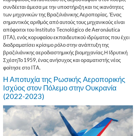
συνδέεται άμεσα με την υποστήριξη και τις ικανότητες
των μηχανικών της Βραζιλιάνικης Αεροπορίας. Ένας
σημαντικός αριθμός από αυτούς τους μηχανικούς είναι
απόφοιτοι του Instituto Tecnológico de Aeronáutica
(ITA), ενός κορυφαίου εκπαιδευτικού ιδρύματος που έχει
διαδραματίσει κρίσιμο ρόλο στην ανάπτυξη της
βραζιλιάνικης αεροδιαστημικής βιομηχανίας.Η Ιδρυτική
ΣχέσηΤο 1959, ένας ανήσυχος και οραματιστής νέος
φοίτησε στο ITA.
Η Αποτυχία της Ρωσικής Αεροπορικής
Ισχύος στον Πόλεμο στην Ουκρανία
(2022-2023)