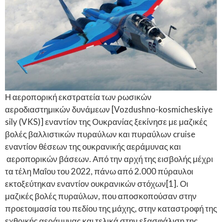
Η αεροπορική εκστρατεία των ρωσικών
αεροδιαστημικών δυνάμεων [Vozdushno-kosmicheskiye
sily (VKS)] εναντίον της Ουκρανίας ξεκίνησε με μαζικές
βολές βαλλιστικών πυραύλων και πυραύλων cruise
εναντίον θέσεων της ουκρανικής αεράμυνας και
αεροπορικών βάσεων. Από την αρχή της εισβολής μέχρι
τα τέλη Μαΐου του 2022, πάνω από 2.000 πύραυλοι
εκτοξεύτηκαν εναντίον ουκρανικών στόχων[1]. Οι
μαζικές βολές πυραύλων, που αποσκοπούσαν στην
προετοιμασία του πεδίου της μάχης, στην καταστροφή της
εχθρικής αεράμυνας και τελικά στην εξασφάλιση της