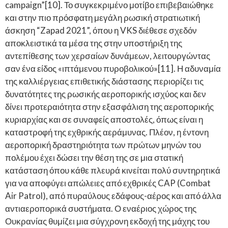
campaign”[10]. Το συγκεκριμένο μοτίβο επιβεβαιώθηκε
και στην πιο πρόσφατη μεγάλη ρωσική στρατιωτική
άσκηση “Zapad 2021”, όπου η VKS διέθεσε σχεδόν
αποκλειστικά τα μέσα της στην υποστήριξη της
αντεπίθεσης των χερσαίων δυνάμεων, λειτουργώντας
σαν ένα είδος «ιπτάμενου πυροβολικού»[11]. Η αδυναμία
της καλλιέργειας επιθετικής διάστασης περιορίζει τις
δυνατότητες της ρωσικής αεροπορικής ισχύος και δεν
δίνει προτεραιότητα στην εξασφάλιση της αεροπορικής
κυριαρχίας και σε συναφείς αποστολές, όπως είναι η
καταστροφή της εχθρικής αεράμυνας. Πλέον, η έντονη
αεροπορική δραστηριότητα των πρώτων μηνών του
πολέμου έχει δώσει την θέση της σε μια στατική
κατάσταση όπου κάθε πλευρά κινείται πολύ συντηρητικά
για να αποφύγει απώλειες από εχθρικές CAP (Combat
Air Patrol), από πυραύλους εδάφους-αέρος και από άλλα
αντιαεροπορικά συστήματα. Ο εναέριος χώρος της
Ουκρανίας θυμίζει μια σύγχρονη εκδοχή της μάχης του