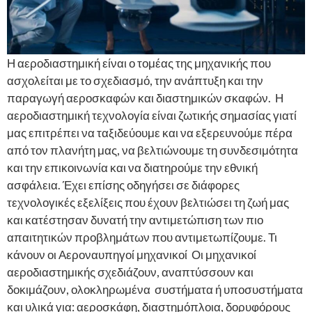
Η αεροδιαστημική είναι ο τομέας της μηχανικής που
ασχολείται με το σχεδιασμό, την ανάπτυξη και την
παραγωγή αεροσκαφών και διαστημικών σκαφών. Η
αεροδιαστημική τεχνολογία είναι ζωτικής σημασίας γιατί
μας επιτρέπει να ταξιδεύουμε και να εξερευνούμε πέρα ​​
από τον πλανήτη μας, να βελτιώνουμε τη συνδεσιμότητα
και την επικοινωνία και να διατηρούμε την εθνική
ασφάλεια. Έχει επίσης οδηγήσει σε διάφορες
τεχνολογικές εξελίξεις που έχουν βελτιώσει τη ζωή μας
και κατέστησαν δυνατή την αντιμετώπιση των πιο
απαιτητικών προβλημάτων που αντιμετωπίζουμε. Τι
κάνουν οι Αεροναυπηγοί μηχανικοί Οι μηχανικοί
αεροδιαστημικής σχεδιάζουν, αναπτύσσουν και
δοκιμάζουν, ολοκληρωμένα συστήματα ή υποσυστήματα
και υλικά για: αεροσκάφη, διαστημόπλοια, δορυφόρους