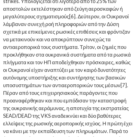
strikes. Υπολογίζεται ότι λιγότερο από το 25% των
αποστολών εκτελέστηκαν από ζεύγη αεροσκαφών ή
μεγαλύτερους σχηματισμούς[6]. Δεύτερον, οι Ουκρανοί
λάμβαναν συνεχή ροή πληροφοριών από την Δύση
σχετικά με επικείμενες ρωσικές επιθέσεις και φρόντιζαν
να μετακινούν και να αποκρύπτουν συνεχώς τα
αντιαεροπορικά τους συστήματα. Τρίτον, οι ζημιές που
προκλήθηκαν στα ουκρανικά συστήματα από τα ρωσικά
πλήγματα και τον ΗΠ αποδείχθηκαν πρόσκαιρες, καθώς
οι Ουκρανοί είχαν αναπτύξει με τον καιρό δυνατότητες
αυτόνομης υποστήριξης και συντήρησης των βασικών
υποσυστημάτων των αντιαεροπορικών τους μέσων[7].
Πέραν από τους επιχειρησιακούς παράγοντες που
προαναφέρθηκαν και που εμπόδισαν την καταστροφή
της ουκρανικής αεράμυνας, η αποτυχία της εκστρατείας
SEAD/DEAD της VKS αναδεικνύει και δύο βαθύτερες
ελλείψεις της ρωσικής αεροπορικής ισχύος. Η πρώτη έχει
να κάνει με την εκπαίδευση των πληρωμάτων. Παρά το