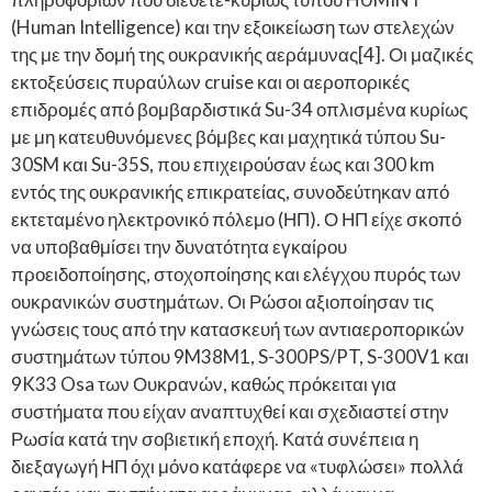
(Human Intelligence) και την εξοικείωση των στελεχών
της με την δομή της ουκρανικής αεράμυνας[4]. Οι μαζικές
εκτοξεύσεις πυραύλων cruise και οι αεροπορικές
επιδρομές από βομβαρδιστικά Su-34 οπλισμένα κυρίως
με μη κατευθυνόμενες βόμβες και μαχητικά τύπου Su-
30SM και Su-35S, που επιχειρούσαν έως και 300 km
εντός της ουκρανικής επικρατείας, συνοδεύτηκαν από
εκτεταμένο ηλεκτρονικό πόλεμο (ΗΠ). Ο ΗΠ είχε σκοπό
να υποβαθμίσει την δυνατότητα εγκαίρου
προειδοποίησης, στοχοποίησης και ελέγχου πυρός των
ουκρανικών συστημάτων. Οι Ρώσοι αξιοποίησαν τις
γνώσεις τους από την κατασκευή των αντιαεροπορικών
συστημάτων τύπου 9M38M1, S-300PS/PT, S-300V1 και
9K33 Osa των Ουκρανών, καθώς πρόκειται για
συστήματα που είχαν αναπτυχθεί και σχεδιαστεί στην
Ρωσία κατά την σοβιετική εποχή. Κατά συνέπεια η
διεξαγωγή ΗΠ όχι μόνο κατάφερε να «τυφλώσει» πολλά