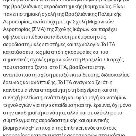
της βραζιλιάνικης αεροδιαστημικής βιομηχανίας. Είναι
πανεπιστημιακή σχολή της Βραζιλιάνικης Πολεμικής
Αεροπορίας, αντίστοιχη με την Σχολή Μηχανικών
Αεροπορίας (ΣΜΑ) της Σχολής Ικάρων και παρέχει
υψηλού επιπέδου εκπαίδευση με έμφαση στις
αεροδιαστημικές επιστήμες και τεχνολογία.Το ITA
κατατάσσεται ως μία από τις κορυφαίες και πιο
σημαντικές σχολές μηχανικών στη Βραζιλία. Οι αρχές
που υποστηρίζονται στο ITA, βασίζονται στην
αναπόσπαστη σχέση μεταξύ εκπαίδευσης, διδασκαλίας,
έρευνας και ανάπτυξης. Το ITA αναγνωρίζει ότι η
καινοτομία είναι απαραίτητη στη διαχείριση και στη
συνεχή βελτίωση, ανάπτυξη και εφαρμογή καινοτόμων
τεχνολογιών για την εκπαίδευση και την έρευνα, όχι μόνο
στην ακαδημαϊκή κοινότητα, αλλά και σε ολόκληρο το
σύμπλεγμα της αεροδιαστημικής και αμυντικής
βιομηχανίαςΗ επιτυχία της Embraer, ενός από τους
κορυφαίους κατασκευαστές αεροσκαφών στον κόσμο,