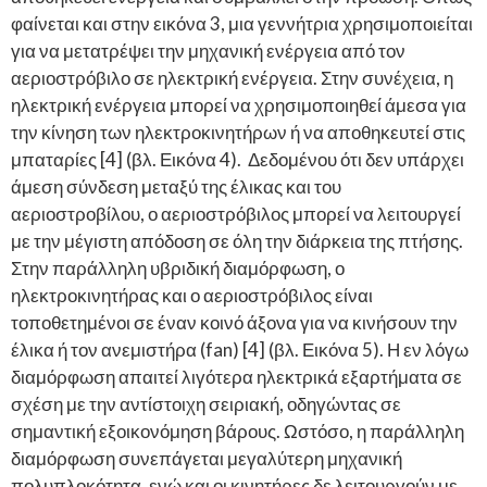
φαίνεται και στην εικόνα 3, μια γεννήτρια χρησιμοποιείται
για να μετατρέψει την μηχανική ενέργεια από τον
αεριοστρόβιλο σε ηλεκτρική ενέργεια. Στην συνέχεια, η
ηλεκτρική ενέργεια μπορεί να χρησιμοποιηθεί άμεσα για
την κίνηση των ηλεκτροκινητήρων ή να αποθηκευτεί στις
μπαταρίες [4] (βλ. Εικόνα 4). Δεδομένου ότι δεν υπάρχει
άμεση σύνδεση μεταξύ της έλικας και του
αεριοστροβίλου, ο αεριοστρόβιλος μπορεί να λειτουργεί
με την μέγιστη απόδοση σε όλη την διάρκεια της πτήσης.
Στην παράλληλη υβριδική διαμόρφωση, ο
ηλεκτροκινητήρας και ο αεριοστρόβιλος είναι
τοποθετημένοι σε έναν κοινό άξονα για να κινήσουν την
έλικα ή τον ανεμιστήρα (fan) [4] (βλ. Εικόνα 5). Η εν λόγω
διαμόρφωση απαιτεί λιγότερα ηλεκτρικά εξαρτήματα σε
σχέση με την αντίστοιχη σειριακή, οδηγώντας σε
σημαντική εξοικονόμηση βάρους. Ωστόσο, η παράλληλη
διαμόρφωση συνεπάγεται μεγαλύτερη μηχανική
πολυπλοκότητα, ενώ και οι κινητήρες δε λειτουργούν με