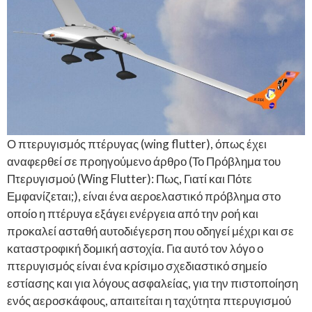
Ο πτερυγισμός πτέρυγας (wing flutter), όπως έχει
αναφερθεί σε προηγούμενο άρθρο (Το Πρόβλημα του
Πτερυγισμού (Wing Flutter): Πως, Γιατί και Πότε
Εμφανίζεται;), είναι ένα αεροελαστικό πρόβλημα στο
οποίο η πτέρυγα εξάγει ενέργεια από την ροή και
προκαλεί ασταθή αυτοδιέγερση που οδηγεί μέχρι και σε
καταστροφική δομική αστοχία. Για αυτό τον λόγο ο
πτερυγισμός είναι ένα κρίσιμο σχεδιαστικό σημείο
εστίασης και για λόγους ασφαλείας, για την πιστοποίηση
ενός αεροσκάφους, απαιτείται η ταχύτητα πτερυγισμού