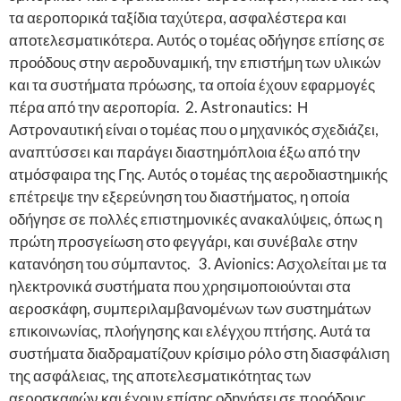
τα αεροπορικά ταξίδια ταχύτερα, ασφαλέστερα και
αποτελεσματικότερα. Αυτός ο τομέας οδήγησε επίσης σε
προόδους στην αεροδυναμική, την επιστήμη των υλικών
και τα συστήματα πρόωσης, τα οποία έχουν εφαρμογές
πέρα ​​από την αεροπορία. 2. Astronautics: Η
Αστροναυτική είναι ο τομέας που ο μηχανικός σχεδιάζει,
αναπτύσσει και παράγει διαστημόπλοια έξω από την
ατμόσφαιρα της Γης. Αυτός ο τομέας της αεροδιαστημικής
επέτρεψε την εξερεύνηση του διαστήματος, η οποία
οδήγησε σε πολλές επιστημονικές ανακαλύψεις, όπως η
πρώτη προσγείωση στο φεγγάρι, και συνέβαλε στην
κατανόηση του σύμπαντος. 3. Avionics: Ασχολείται με τα
ηλεκτρονικά συστήματα που χρησιμοποιούνται στα
αεροσκάφη, συμπεριλαμβανομένων των συστημάτων
επικοινωνίας, πλοήγησης και ελέγχου πτήσης. Αυτά τα
συστήματα διαδραματίζουν κρίσιμο ρόλο στη διασφάλιση
της ασφάλειας, της αποτελεσματικότητας των
αεροσκαφών και έχουν επίσης οδηγήσει σε προόδους