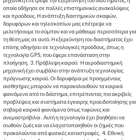
μηχανική επέτρεψε την εξερεύνηση του διαστήματος, η
οποία οδήγησε σε πολλές επιστημονικές ανακαλύψεις
και προόδους. Η ανάπτυξη διαστημικών σκαφών,
δορυφόρων και τηλεσκοπίων μας επέτρεψε να
μελετήσουμε το σύμπαν και να μάθουμε περισσότερα για
τη θέση μας σε αυτό. Η εξερεύνηση του διαστήματος έχει
επίσης οδηγήσει σε τεχνολογικές προόδους, όπως η
τεχνολογία GPS, που έφερε επανάσταση στην
πλοήγηση. 3. Πρόβλεψη καιρού: Η αεροδιαστημική
μηχανική έχει συμβάλει στην ανάπτυξη τεχνολογίας
πρόγνωσης καιρού. Οι δορυφόροι με προηγμένους
αισθητήρες μπορούν να παρακολουθούν τα καιρικά
φαινόμενα από το διάστημα, επιτρέποντας πιο ακριβείς
προβλέψεις και συστήματα έγκαιρης προειδοποίησης για
σοβαρά καιρικά φαινόμενα όπως τυφώνες και
ανεμοστρόβιλοι . Αυτή η τεχνολογία έχει βοηθήσει να
σωθούν ζωές και να ελαχιστοποιηθούν οι ζημιές που
προκαλούνται από φυσικές καταστροφές. 4. Εθνική