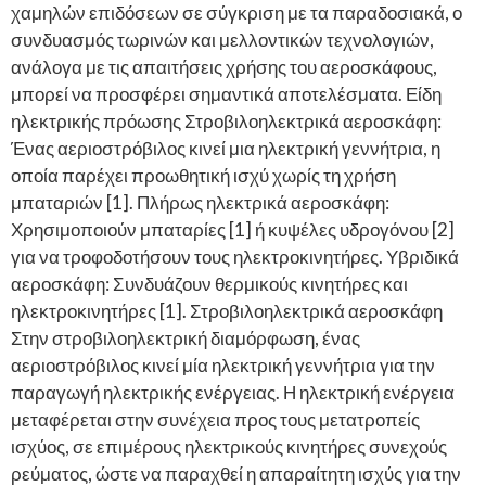
χαμηλών επιδόσεων σε σύγκριση με τα παραδοσιακά, ο
συνδυασμός τωρινών και μελλοντικών τεχνολογιών,
ανάλογα με τις απαιτήσεις χρήσης του αεροσκάφους,
μπορεί να προσφέρει σημαντικά αποτελέσματα. Είδη
ηλεκτρικής πρόωσης Στροβιλοηλεκτρικά αεροσκάφη:
Ένας αεριοστρόβιλος κινεί μια ηλεκτρική γεννήτρια, η
οποία παρέχει προωθητική ισχύ χωρίς τη χρήση
μπαταριών [1]. Πλήρως ηλεκτρικά αεροσκάφη:
Χρησιμοποιούν μπαταρίες [1] ή κυψέλες υδρογόνου [2]
για να τροφοδοτήσουν τους ηλεκτροκινητήρες. Υβριδικά
αεροσκάφη: Συνδυάζουν θερμικούς κινητήρες και
ηλεκτροκινητήρες [1]. Στροβιλοηλεκτρικά αεροσκάφη
Στην στροβιλοηλεκτρική διαμόρφωση, ένας
αεριοστρόβιλος κινεί μία ηλεκτρική γεννήτρια για την
παραγωγή ηλεκτρικής ενέργειας. Η ηλεκτρική ενέργεια
μεταφέρεται στην συνέχεια προς τους μετατροπείς
ισχύος, σε επιμέρους ηλεκτρικούς κινητήρες συνεχούς
ρεύματος, ώστε να παραχθεί η απαραίτητη ισχύς για την