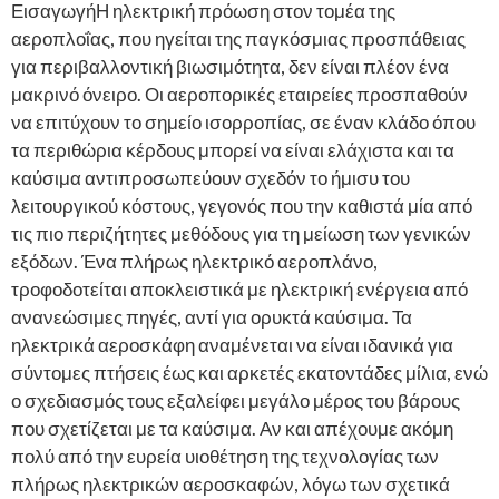
ΕισαγωγήΗ ηλεκτρική πρόωση στον τομέα της
αεροπλοΐας, που ηγείται της παγκόσμιας προσπάθειας
για περιβαλλοντική βιωσιμότητα, δεν είναι πλέον ένα
μακρινό όνειρο. Οι αεροπορικές εταιρείες προσπαθούν
να επιτύχουν το σημείο ισορροπίας, σε έναν κλάδο όπου
τα περιθώρια κέρδους μπορεί να είναι ελάχιστα και τα
καύσιμα αντιπροσωπεύουν σχεδόν το ήμισυ του
λειτουργικού κόστους, γεγονός που την καθιστά μία από
τις πιο περιζήτητες μεθόδους για τη μείωση των γενικών
εξόδων. Ένα πλήρως ηλεκτρικό αεροπλάνο,
τροφοδοτείται αποκλειστικά με ηλεκτρική ενέργεια από
ανανεώσιμες πηγές, αντί για ορυκτά καύσιμα. Τα
ηλεκτρικά αεροσκάφη αναμένεται να είναι ιδανικά για
σύντομες πτήσεις έως και αρκετές εκατοντάδες μίλια, ενώ
ο σχεδιασμός τους εξαλείφει μεγάλο μέρος του βάρους
που σχετίζεται με τα καύσιμα. Αν και απέχουμε ακόμη
πολύ από την ευρεία υιοθέτηση της τεχνολογίας των
πλήρως ηλεκτρικών αεροσκαφών, λόγω των σχετικά