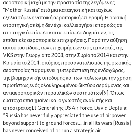
αεροπορική ισχύ με την προστασία της λεγόμενης
“Mother Russia” από μια καταιγιστική και ταχέως
εξελισσόμενη νατοϊκή αεροπορική επιδρομή. Η ρωσική
στρατηγική σκέψη δεν έχει καλλιεργήσει επαρκώς σε
στρατηγικό επίπεδο και σε επίπεδο δογμάτων, τις
επιθετικές αεροπορικές επιχειρήσεις. Παρά την αύξηση
αυτού του είδους των επιχειρήσεων στις εμπλοκές της
VKS στην Γεωργία το 2008, στην Συρία το 2014 και στην
Κριμαία το 2014, ο κύριος προσανατολισμός της ρωσικής
αεροπορίας παραμένει η υπεράσπιση της ενδοχώρας,
της βιομηχανικής υποδομής και των πόλεων με την χρήση
πρωτίστως ενός ολοκληρωμένου δικτύου αεράμυνας και
αντιαεροπορικών πυραυλικών συστημάτων[9]. Όπως
εύστοχα επισημαίνει και ο γνωστός αναλυτής και
απόστρατος Lt General της US Air Force, David Deptula:
“Russia has never fully appreciated the use of airpower
beyond support to ground forces…..in all its wars [Russia]
has never conceived of or run a strategic air