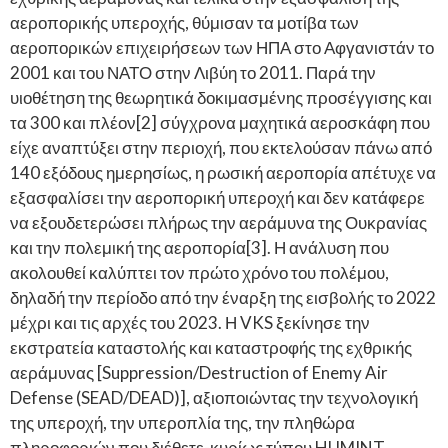
αεροπορικής υπεροχής, θύμισαν τα μοτίβα των
αεροπορικών επιχειρήσεων των ΗΠΑ στο Αφγανιστάν το
2001 και του ΝΑΤΟ στην Λιβύη το 2011. Παρά την
υιοθέτηση της θεωρητικά δοκιμασμένης προσέγγισης και
τα 300 και πλέον[2] σύγχρονα μαχητικά αεροσκάφη που
είχε αναπτύξει στην περιοχή, που εκτελούσαν πάνω από
140 εξόδους ημερησίως, η ρωσική αεροπορία απέτυχε να
εξασφαλίσει την αεροπορική υπεροχή και δεν κατάφερε
να εξουδετερώσει πλήρως την αεράμυνα της Ουκρανίας
και την πολεμική της αεροπορία[3]. Η ανάλυση που
ακολουθεί καλύπτει τον πρώτο χρόνο του πολέμου,
δηλαδή την περίοδο από την έναρξη της εισβολής το 2022
μέχρι και τις αρχές του 2023. Η VKS ξεκίνησε την
εκστρατεία καταστολής και καταστροφής της εχθρικής
αεράμυνας [Suppression/Destruction of Enemy Air
Defense (SEAD/DEAD)], αξιοποιώντας την τεχνολογική
της υπεροχή, την υπεροπλία της, την πληθώρα
πληροφοριών που διέθετε-κυρίως τύπου HUMINT