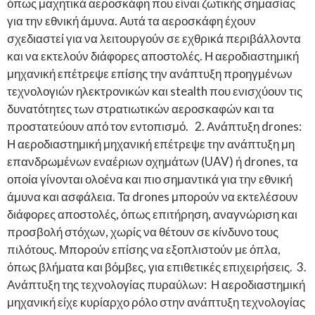
όπως μαχητικά αεροσκάφη που είναι ζωτικής σημασίας
για την εθνική άμυνα. Αυτά τα αεροσκάφη έχουν
σχεδιαστεί για να λειτουργούν σε εχθρικά περιβάλλοντα
και να εκτελούν διάφορες αποστολές. Η αεροδιαστημική
μηχανική επέτρεψε επίσης την ανάπτυξη προηγμένων
τεχνολογιών ηλεκτρονικών και stealth που ενισχύουν τις
δυνατότητες των στρατιωτικών αεροσκαφών και τα
προστατεύουν από τον εντοπισμό. 2. Ανάπτυξη drones:
Η αεροδιαστημική μηχανική επέτρεψε την ανάπτυξη μη
επανδρωμένων εναέριων οχημάτων (UAV) ή drones, τα
οποία γίνονται ολοένα και πιο σημαντικά για την εθνική
άμυνα και ασφάλεια. Τα drones μπορούν να εκτελέσουν
διάφορες αποστολές, όπως επιτήρηση, αναγνώριση και
προσβολή στόχων, χωρίς να θέτουν σε κίνδυνο τους
πιλότους. Μπορούν επίσης να εξοπλιστούν με όπλα,
όπως βλήματα και βόμβες, για επιθετικές επιχειρήσεις. 3.
Ανάπτυξη της τεχνολογίας πυραύλων: Η αεροδιαστημική
μηχανική είχε κυρίαρχο ρόλο στην ανάπτυξη τεχνολογίας