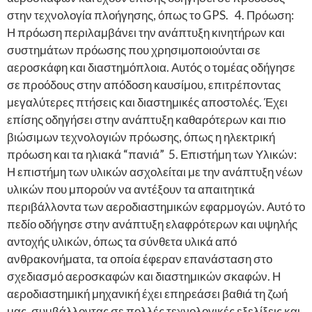
στην τεχνολογία πλοήγησης, όπως το GPS. 4. Πρόωση:
Η πρόωση περιλαμβάνει την ανάπτυξη κινητήρων και
συστημάτων πρόωσης που χρησιμοποιούνται σε
αεροσκάφη και διαστημόπλοια. Αυτός ο τομέας οδήγησε
σε προόδους στην απόδοση καυσίμου, επιτρέποντας
μεγαλύτερες πτήσεις και διαστημικές αποστολές. Έχει
επίσης οδηγήσει στην ανάπτυξη καθαρότερων και πιο
βιώσιμων τεχνολογιών πρόωσης, όπως η ηλεκτρική
πρόωση και τα ηλιακά “πανιά” 5. Επιστήμη των Υλικών:
Η επιστήμη των υλικών ασχολείται με την ανάπτυξη νέων
υλικών που μπορούν να αντέξουν τα απαιτητικά
περιβάλλοντα των αεροδιαστημικών εφαρμογών. Αυτό το
πεδίο οδήγησε στην ανάπτυξη ελαφρότερων και υψηλής
αντοχής υλικών, όπως τα σύνθετα υλικά από
ανθρακονήματα, τα οποία έφεραν επανάσταση στο
σχεδιασμό αεροσκαφών και διαστημικών σκαφών. Η
αεροδιαστημική μηχανική έχει επηρεάσει βαθιά τη ζωή
μας, συμβάλλοντας σε πολλές τεχνολογικές εξελίξεις και