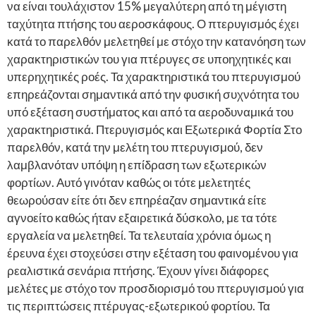
να είναι τουλάχιστον 15% μεγαλύτερη από τη μέγιστη
ταχύτητα πτήσης του αεροσκάφους. Ο πτερυγισμός έχει
κατά το παρελθόν μελετηθεί με στόχο την κατανόηση των
χαρακτηριστικών του για πτέρυγες σε υποηχητικές και
υπερηχητικές ροές. Τα χαρακτηριστικά του πτερυγισμού
επηρεάζονται σημαντικά από την φυσική συχνότητα του
υπό εξέταση συστήματος και από τα αεροδυναμικά του
χαρακτηριστικά. Πτερυγισμός και Εξωτερικά Φορτία Στο
παρελθόν, κατά την μελέτη του πτερυγισμού, δεν
λαμβλανόταν υπόψη η επίδραση των εξωτερικών
φορτίων. Αυτό γινόταν καθώς οι τότε μελετητές
θεωρούσαν είτε ότι δεν επηρέαζαν σημαντικά είτε
αγνοείτο καθώς ήταν εξαιρετικά δύσκολο, με τα τότε
εργαλεία να μελετηθεί. Τα τελευταία χρόνια όμως η
έρευνα έχει στοχεύσει στην εξέταση του φαινομένου για
ρεαλιστικά σενάρια πτήσης. Έχουν γίνει διάφορες
μελέτες με στόχο τον προσδιορισμό του πτερυγισμού για
τις περιπτώσεις πτέρυγας-εξωτερικού φορτίου. Τα