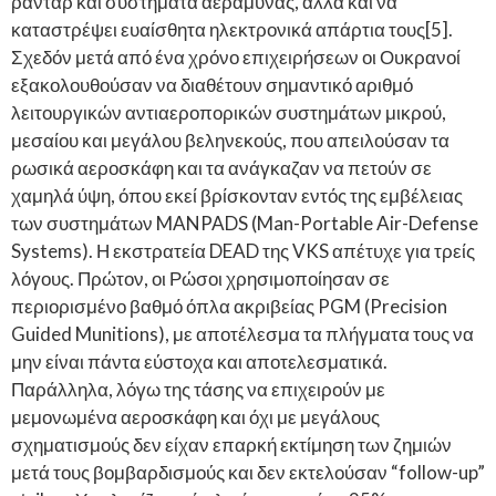
ραντάρ και συστήματα αεράμυνας, αλλά και να
καταστρέψει ευαίσθητα ηλεκτρονικά απάρτια τους[5].
Σχεδόν μετά από ένα χρόνο επιχειρήσεων οι Ουκρανοί
εξακολουθούσαν να διαθέτουν σημαντικό αριθμό
λειτουργικών αντιαεροπορικών συστημάτων μικρού,
μεσαίου και μεγάλου βεληνεκούς, που απειλούσαν τα
ρωσικά αεροσκάφη και τα ανάγκαζαν να πετούν σε
χαμηλά ύψη, όπου εκεί βρίσκονταν εντός της εμβέλειας
των συστημάτων MANPADS (Man-Portable Air-Defense
Systems). Η εκστρατεία DEAD της VKS απέτυχε για τρείς
λόγους. Πρώτον, οι Ρώσοι χρησιμοποίησαν σε
περιορισμένο βαθμό όπλα ακριβείας PGM (Precision
Guided Munitions), με αποτέλεσμα τα πλήγματα τους να
μην είναι πάντα εύστοχα και αποτελεσματικά.
Παράλληλα, λόγω της τάσης να επιχειρούν με
μεμονωμένα αεροσκάφη και όχι με μεγάλους
σχηματισμούς δεν είχαν επαρκή εκτίμηση των ζημιών
μετά τους βομβαρδισμούς και δεν εκτελούσαν “follow-up”