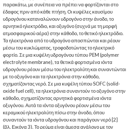
παρακάτω, με συνέπεια να πρέπει να φορτίζονται στο
έδαφος πριν από κάθε πτήση. Οι κυψέλες καυσίμου
υδρογόνου καταναλώνουν υδρογόνο στην άνοδο, το
αρνητικό ηλεκτρόδιο, και οξυγόνο (συχνά με τη μορφή
ατμοσφαιρικού αέρα) στην κάθοδο, το θετικό ηλεκτρόδιο.
Τα ηλεκτρόνια από το υδρογόνο αποσπώνται και ρέουν
μέσω του κυκλώματος, τροφοδοτώντας το ηλεκτρικό
φορτίο. Σε μια κυψέλη υδρογόνου τύπου PEM (polymer
electrolyte membrane), τα θετικά φορτισμένα ιόντα
υδρογόνου ρέουν μέσω του ηλεκτρολύτη και συναντώνται
με το οξυγόνο και τα ηλεκτρόνια στην κάθοδο,
σχηματίζοντας νερό. Σε μια κυψέλη τύπου SOFC (solid-
oxide fuel cell), τα ηλεκτρόνια συναντούν το οξυγόνο στην
κάθοδο, σχηματίζοντας αρνητικά φορτισμένα ιόντα
οξυγόνου. Αυτά τα ιόντα οξυγόνου ρέουν μέσω του
κεραμικού ηλεκτρολύτη πίσω στην άνοδο, όπου
συναντούν τα ιόντα υδρογόνου και παράγουν νερό [2]
(βλ. Εικόνα 3). Το ρεύμα είναι άμεσα ανάλογο με τον