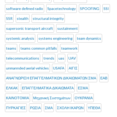
software defined radio
Spacetechnology
SPOOFING
SSI
SSR
stealth
structural integrity
supersonic transport aircraft
sustainment
systemic analysis
systems engineering
team dynamics
teams
teams common pitfalls
teamwork
telecommunications
trends
uas
UAV
unmannded aerial vehicles
USAFA
ΑΙΓΙΣ
ΑΝΑΓΝΩΡΙΣΗ ΕΠΑΓΓΕΛΜΑΤΙΚΩΝ ΔΙΚΑΙΩΜΑΤΩΝ ΣΜΑ
ΕΑΒ
ΕΛΚΑΚ
ΕΠΑΓΓΕΛΜΑΤΙΚΑ ΔΙΚΑΙΩΜΑΤΑ
ΕΣΜΑ
ΚΑΙΝΟΤΟΜΙΑ
Μηχανική Συστημάτων
ΟΥΚΡΑΝΙΑ
ΠΥΡΚΑΓΙΕΣ
ΡΩΣΙΑ
ΣΜΑ
ΣΧΟΛΗ ΙΚΑΡΩΝ
ΥΠΕΘΑ