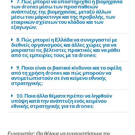
7. Πώς μπορεί να υποστηριχθεί η βιομηχανία
των drones μέσω των προσπαθειών
ανάπτυξης της βιομηχανίας, μεταξύ άλλων
μέσω του μάρκετινγκ και της προβολής, των
εταιρικών σχέσεων του κλάδου και των
εξαγωγών;
8. Πώς μπορεί η Ελλάδα να συνεργαστεί με
διεθνείς οργανισμούς και άλλες χώρες για να
μοιραστεί τις βέλτιστες πρακτικές και να μάθει
από τις εμπειρίες τους με τα drones;
9. Ποιοι είναι οι βασικοί κίνδυνοι και τα οφέλη
από τη χρήση drones και πώς μπορούν να
αντιμετωπιστούν σε ένα κείμενο εθνικής
στρατηγικής;
10. Ποια άλλα θέματα πρέπει να ληφθούν
υπόψη κατά την ανάπτυξη ενός κειμένου
εθνικής στρατηγικής για τα drones;
Ευχαριστίες: Θα θέ
λαμε να ευχαριστήσουμε τον