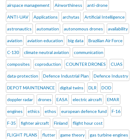
airspace management
Airworthiness
anti-drone
ANTI-UAV
Applications
archytas
Artificial Intelligence
astronautics
automation
autonomous drones
availability
aviation
aviation education
big data
Brazilian Air Force
C-130
climate neutral aviation
communication
composites
coproduction
COUNTER DRONES
CUAS
data-protection
Defence Industrial Plan
Defence Industry
DEPOT MAINTENANCE
digital twins
DLR
DOD
doppler radar
drones
EASA
electric aircraft
EMAR
engines
ethics
ethos
european defence fund
F-16
F-35
fighter aircraft
Finland
flight hour cost
FLIGHT PLANS
flutter
game theory
gas turbine engines