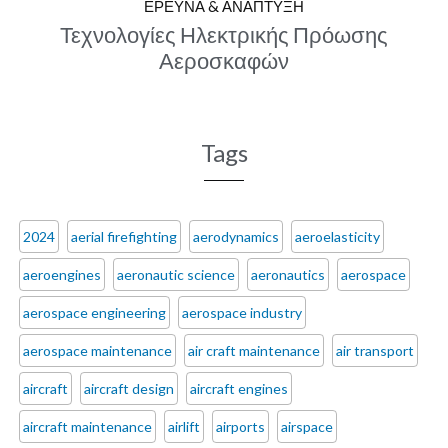
ΕΡΕΥΝΑ & ΑΝΑΠΤΥΞΗ
Τεχνολογίες Ηλεκτρικής Πρόωσης
Αεροσκαφών
Tags
2024
aerial firefighting
aerodynamics
aeroelasticity
aeroengines
aeronautic science
aeronautics
aerospace
aerospace engineering
aerospace industry
aerospace maintenance
air craft maintenance
air transport
aircraft
aircraft design
aircraft engines
aircraft maintenance
airlift
airports
airspace