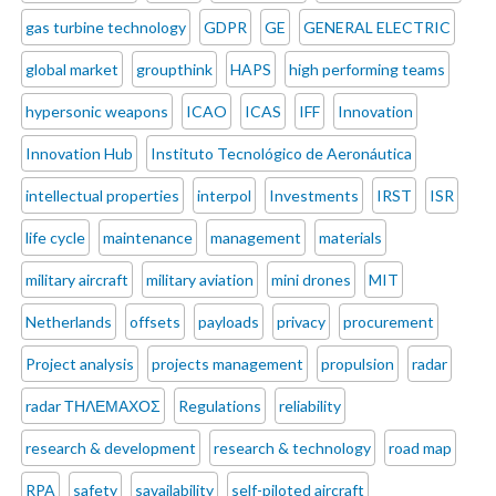
gas turbine technology
GDPR
GE
GENERAL ELECTRIC
global market
groupthink
HAPS
high performing teams
hypersonic weapons
ICAO
ICAS
IFF
Innovation
Innovation Hub
Instituto Tecnológico de Aeronáutica
intellectual properties
interpol
Investments
IRST
ISR
life cycle
maintenance
management
materials
military aircraft
military aviation
mini drones
MIT
Netherlands
offsets
payloads
privacy
procurement
Project analysis
projects management
propulsion
radar
radar ΤΗΛΕΜΑΧΟΣ
Regulations
reliability
research & development
research & technology
road map
RPA
safety
savailability
self-piloted aircraft