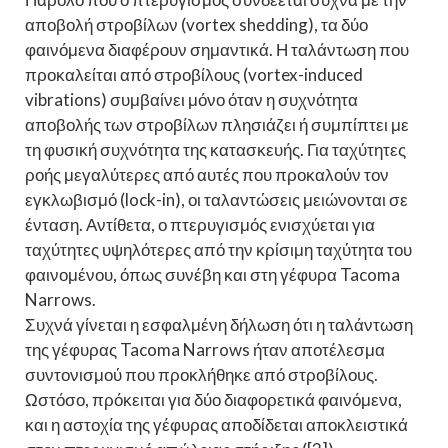
αποβολή στροβίλων (vortex shedding), τα δύο
φαινόμενα διαφέρουν σημαντικά. Η ταλάντωση που
προκαλείται από στροβίλους (vortex-induced
vibrations) συμβαίνει μόνο όταν η συχνότητα
αποβολής των στροβίλων πλησιάζει ή συμπίπτει με
τη φυσική συχνότητα της κατασκευής. Για ταχύτητες
ροής μεγαλύτερες από αυτές που προκαλούν τον
εγκλωβισμό (lock-in), οι ταλαντώσεις μειώνονται σε
ένταση. Αντίθετα, ο πτερυγισμός ενισχύεται για
ταχύτητες υψηλότερες από την κρίσιμη ταχύτητα του
φαινομένου, όπως συνέβη και στη γέφυρα Tacoma
Narrows.
Συχνά γίνεται η εσφαλμένη δήλωση ότι η ταλάντωση
της γέφυρας Tacoma Narrows ήταν αποτέλεσμα
συντονισμού που προκλήθηκε από στροβίλους.
Ωστόσο, πρόκειται για δύο διαφορετικά φαινόμενα,
και η αστοχία της γέφυρας αποδίδεται αποκλειστικά