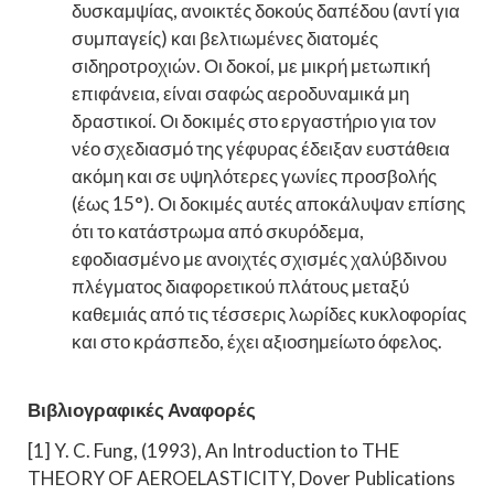
δυσκαμψίας, ανοικτές δοκούς δαπέδου (αντί για
συμπαγείς) και βελτιωμένες διατομές
σιδηροτροχιών. Οι δοκοί, με μικρή μετωπική
επιφάνεια, είναι σαφώς αεροδυναμικά μη
δραστικοί. Οι δοκιμές στο εργαστήριο για τον
νέο σχεδιασμό της γέφυρας έδειξαν ευστάθεια
ακόμη και σε υψηλότερες γωνίες προσβολής
(έως 15°). Οι δοκιμές αυτές αποκάλυψαν επίσης
ότι το κατάστρωμα από σκυρόδεμα,
εφοδιασμένο με ανοιχτές σχισμές χαλύβδινου
πλέγματος διαφορετικού πλάτους μεταξύ
καθεμιάς από τις τέσσερις λωρίδες κυκλοφορίας
και στο κράσπεδο, έχει αξιοσημείωτο όφελος.
Βιβλιογραφικές Αναφορές
[1] Y. C. Fung, (1993), An Introduction to THE
THEORY OF AEROELASTICITY, Dover Publications