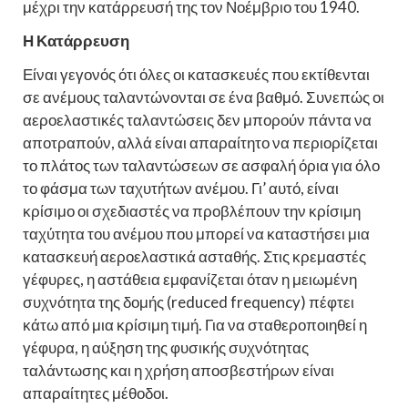
μέχρι την κατάρρευσή της τον Νοέμβριο του 1940.
Η Κατάρρευση
Είναι γεγονός ότι όλες οι κατασκευές που εκτίθενται
σε ανέμους ταλαντώνονται σε ένα βαθμό. Συνεπώς οι
αεροελαστικές ταλαντώσεις δεν μπορούν πάντα να
αποτραπούν, αλλά είναι απαραίτητο να περιορίζεται
το πλάτος των ταλαντώσεων σε ασφαλή όρια για όλο
το φάσμα των ταχυτήτων ανέμου. Γι’ αυτό, είναι
κρίσιμο οι σχεδιαστές να προβλέπουν την κρίσιμη
ταχύτητα του ανέμου που μπορεί να καταστήσει μια
κατασκευή αεροελαστικά ασταθής. Στις κρεμαστές
γέφυρες, η αστάθεια εμφανίζεται όταν η μειωμένη
συχνότητα της δομής (reduced frequency) πέφτει
κάτω από μια κρίσιμη τιμή. Για να σταθεροποιηθεί η
γέφυρα, η αύξηση της φυσικής συχνότητας
ταλάντωσης και η χρήση αποσβεστήρων είναι
απαραίτητες μέθοδοι.