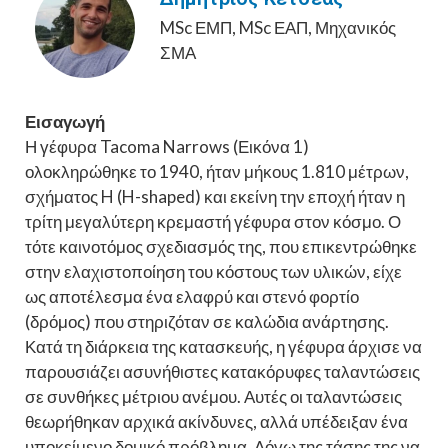
MSc ΕΜΠ, MSc ΕΑΠ, Μηχανικός
ΣΜΑ
Εισαγωγή
Η γέφυρα Tacoma Narrows (Εικόνα 1)
ολοκληρώθηκε το 1940, ήταν μήκους 1.810 μέτρων,
σχήματος H (H-shaped) και εκείνη την εποχή ήταν η
τρίτη μεγαλύτερη κρεμαστή γέφυρα στον κόσμο. Ο
τότε καινοτόμος σχεδιασμός της, που επικεντρώθηκε
στην ελαχιστοποίηση του κόστους των υλικών, είχε
ως αποτέλεσμα ένα ελαφρύ και στενό φορτίο
(δρόμος) που στηριζόταν σε καλώδια ανάρτησης.
Κατά τη διάρκεια της κατασκευής, η γέφυρα άρχισε να
παρουσιάζει ασυνήθιστες κατακόρυφες ταλαντώσεις
σε συνθήκες μέτριου ανέμου. Αυτές οι ταλαντώσεις
θεωρήθηκαν αρχικά ακίνδυνες, αλλά υπέδειξαν ένα
υποκείμενο δομικό πρόβλημα. Λόγω της τάσης της να