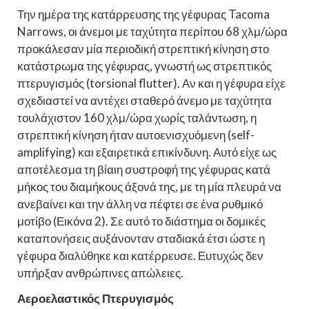
Την ημέρα της κατάρρευσης της γέφυρας Tacoma
Narrows, οι άνεμοι με ταχύτητα περίπου 68 χλμ/ώρα
προκάλεσαν μία περιοδική στρεπτική κίνηση στο
κατάστρωμα της γέφυρας, γνωστή ως στρεπτικός
πτερυγισμός (torsional flutter). Αν και η γέφυρα είχε
σχεδιαστεί να αντέχει σταθερό άνεμο με ταχύτητα
τουλάχιστον 160 χλμ/ώρα χωρίς ταλάντωση, η
στρεπτική κίνηση ήταν αυτοενισχυόμενη (self-
amplifying) και εξαιρετικά επικίνδυνη. Αυτό είχε ως
αποτέλεσμα τη βίαιη συστροφή της γέφυρας κατά
μήκος του διαμήκους άξονά της, με τη μία πλευρά να
ανεβαίνει και την άλλη να πέφτει σε ένα ρυθμικό
μοτίβο (Εικόνα 2). Σε αυτό το διάστημα οι δομικές
καταπονήσεις αυξάνονταν σταδιακά έτσι ώστε η
γέφυρα διαλύθηκε και κατέρρευσε. Ευτυχώς δεν
υπήρξαν ανθρώπινες απώλειες.
Αεροελαστικός Πτερυγισμός