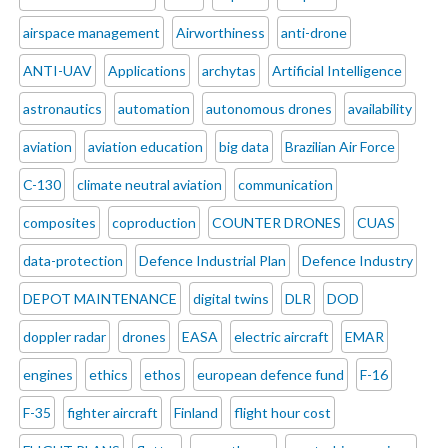
airspace management
Airworthiness
anti-drone
ANTI-UAV
Applications
archytas
Artificial Intelligence
astronautics
automation
autonomous drones
availability
aviation
aviation education
big data
Brazilian Air Force
C-130
climate neutral aviation
communication
composites
coproduction
COUNTER DRONES
CUAS
data-protection
Defence Industrial Plan
Defence Industry
DEPOT MAINTENANCE
digital twins
DLR
DOD
doppler radar
drones
EASA
electric aircraft
EMAR
engines
ethics
ethos
european defence fund
F-16
F-35
fighter aircraft
Finland
flight hour cost