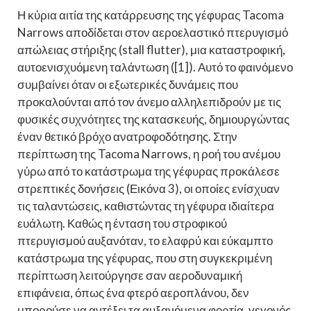
Η κύρια αιτία της κατάρρευσης της γέφυρας Tacoma
Narrows αποδίδεται στον αεροελαστικό πτερυγισμό
απώλειας στήριξης (stall flutter), μια καταστροφική,
αυτοενισχυόμενη ταλάντωση ([1]). Αυτό το φαινόμενο
συμβαίνει όταν οι εξωτερικές δυνάμεις που
προκαλούνται από τον άνεμο αλληλεπιδρούν με τις
φυσικές συχνότητες της κατασκευής, δημιουργώντας
έναν θετικό βρόχο ανατροφοδότησης. Στην
περίπτωση της Tacoma Narrows, η ροή του ανέμου
γύρω από το κατάστρωμα της γέφυρας προκάλεσε
στρεπτικές δονήσεις (Εικόνα 3), οι οποίες ενίσχυαν
τις ταλαντώσεις, καθιστώντας τη γέφυρα ιδιαίτερα
ευάλωτη. Καθώς η ένταση του στροφικού
πτερυγισμού αυξανόταν, το ελαφρύ και εύκαμπτο
κατάστρωμα της γέφυρας, που στη συγκεκριμένη
περίπτωση λειτούργησε σαν αεροδυναμική
επιφάνεια, όπως ένα φτερό αεροπλάνου, δεν
μπορούσε να αντέξει τα αυξανόμενα φορτία, γεγονός