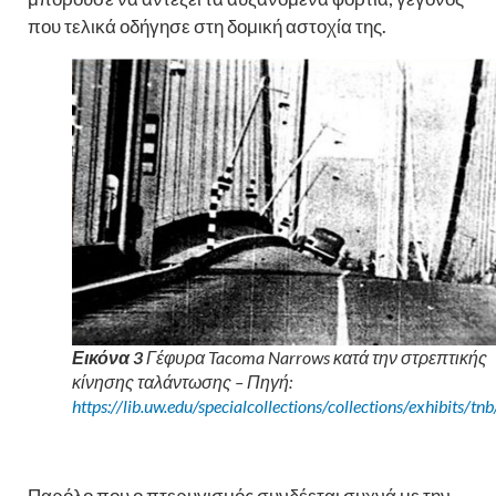
που τελικά οδήγησε στη δομική αστοχία της.
Εικόνα 3
Γέφυρα Tacoma Narrows κατά την στρεπτικής
κίνησης ταλάντωσης – Πηγή:
https://lib.uw.edu/specialcollections/collections/exhibits/tnb
Παρόλο που ο πτερυγισμός συνδέεται συχνά με την