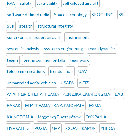
RPA
safety
savailability
self-piloted aircraft
software defined radio
Spacetechnology
SPOOFING
SSI
SSR
stealth
structural integrity
supersonic transport aircraft
sustainment
systemic analysis
systems engineering
team dynamics
teams
teams common pitfalls
teamwork
telecommunications
trends
uas
UAV
unmannded aerial vehicles
USAFA
ΑΙΓΙΣ
ΑΝΑΓΝΩΡΙΣΗ ΕΠΑΓΓΕΛΜΑΤΙΚΩΝ ΔΙΚΑΙΩΜΑΤΩΝ ΣΜΑ
ΕΑΒ
ΕΛΚΑΚ
ΕΠΑΓΓΕΛΜΑΤΙΚΑ ΔΙΚΑΙΩΜΑΤΑ
ΕΣΜΑ
ΚΑΙΝΟΤΟΜΙΑ
Μηχανική Συστημάτων
ΟΥΚΡΑΝΙΑ
ΠΥΡΚΑΓΙΕΣ
ΡΩΣΙΑ
ΣΜΑ
ΣΧΟΛΗ ΙΚΑΡΩΝ
ΥΠΕΘΑ