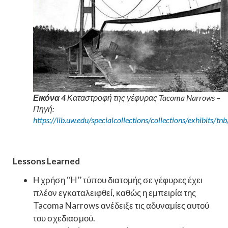
Εικόνα 4
Καταστροφή της γέφυρας Tacoma Narrows –
Πηγή:
https://lib.uw.edu/specialcollections/collections/exhibits/tnb
Lessons Learned
Η χρήση ‘‘H’’ τύπου διατομής σε γέφυρες έχει
πλέον εγκαταλειφθεί, καθώς η εμπειρία της
Tacoma Narrows ανέδειξε τις αδυναμίες αυτού
του σχεδιασμού.