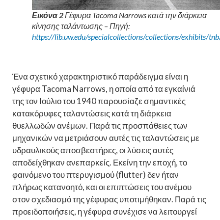
Εικόνα 2
Γέφυρα Tacoma Narrows κατά την διάρκεια
κίνησης ταλάντωσης – Πηγή:
https://lib.uw.edu/specialcollections/collections/exhibits/tnb
Ένα σχετικό χαρακτηριστικό παράδειγμα είναι η
γέφυρα Tacoma Narrows, η οποία από τα εγκαίνιά
της τον Ιούλιο του 1940 παρουσίαζε σημαντικές
κατακόρυφες ταλαντώσεις κατά τη διάρκεια
θυελλωδών ανέμων. Παρά τις προσπάθειες των
μηχανικών να μετριάσουν αυτές τις ταλαντώσεις με
υδραυλικούς αποσβεστήρες, οι λύσεις αυτές
αποδείχθηκαν ανεπαρκείς. Εκείνη την εποχή, το
φαινόμενο του πτερυγισμού (flutter) δεν ήταν
πλήρως κατανοητό, και οι επιπτώσεις του ανέμου
στον σχεδιασμό της γέφυρας υποτιμήθηκαν. Παρά τις
προειδοποιήσεις, η γέφυρα συνέχισε να λειτουργεί