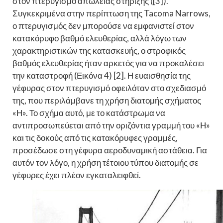
στον πτερυγισμό απώλειας στήριξης ([3]).
Συγκεκριμένα στην περίπτωση της Tacoma Narrows,
ο πτερυγισμός δεν μπορούσε να εμφανιστεί στον
κατακόρυφο βαθμό ελευθερίας, αλλά λόγω των
χαρακτηριστικών της κατασκευής, ο στροφικός
βαθμός ελευθερίας ήταν αρκετός για να προκαλέσει
την καταστροφή (Εικόνα 4) [2]. Η ευαισθησία της
γέφυρας στον πτερυγισμό οφειλόταν στο σχεδιασμό
της, που περιλάμβανε τη χρήση διατομής σχήματος
«Η». Το σχήμα αυτό, με το κατάστρωμα να
αντιπροσωπεύεται από την οριζόντια γραμμή του «Η»
και τις δοκούς από τις κατακόρυφες γραμμές,
προσέδωσε στη γέφυρα αεροδυναμική αστάθεια. Για
αυτόν τον λόγο, η χρήση τέτοιου τύπου διατομής σε
γέφυρες έχει πλέον εγκαταλειφθεί.