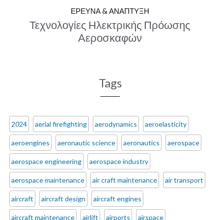
ΕΡΕΥΝΑ & ΑΝΑΠΤΥΞΗ
Τεχνολογίες Ηλεκτρικής Πρόωσης
Αεροσκαφών
Tags
2024
aerial firefighting
aerodynamics
aeroelasticity
aeroengines
aeronautic science
aeronautics
aerospace
aerospace engineering
aerospace industry
aerospace maintenance
air craft maintenance
air transport
aircraft
aircraft design
aircraft engines
aircraft maintenance
airlift
airports
airspace