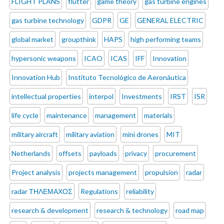
FLIGHT PLANS
flutter
game theory
gas turbine engines
gas turbine technology
GDPR
GE
GENERAL ELECTRIC
global market
groupthink
HAPS
high performing teams
hypersonic weapons
ICAO
ICAS
IFF
Innovation
Innovation Hub
Instituto Tecnológico de Aeronáutica
intellectual properties
interpol
Investments
IRST
ISR
life cycle
maintenance
management
materials
military aircraft
military aviation
mini drones
MIT
Netherlands
offsets
payloads
privacy
procurement
Project analysis
projects management
propulsion
radar
radar ΤΗΛΕΜΑΧΟΣ
Regulations
reliability
research & development
research & technology
road map