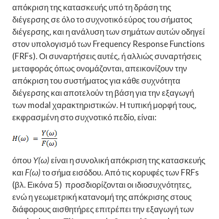
απόκριση της κατασκευής υπό τη δράση της
διέγερσης σε όλο το συχνοτικό εύρος του σήματος
διέγερσης, και η ανάλυση των σημάτων αυτών οδηγεί
στον υπολογισμό των Frequency Response Functions
(FRFs). Οι συναρτήσεις αυτές, ή αλλιώς συναρτήσεις
μεταφοράς όπως ονομάζονται, απεικονίζουν την
απόκριση του συστήματος για κάθε συχνότητα
διέγερσης και αποτελούν τη βάση για την εξαγωγή
των modal χαρακτηριστικών. Η τυπική μορφή τους,
εκφρασμένη στο συχνοτικό πεδίο, είναι:
όπου
Υ(ω)
είναι η συνολική απόκριση της κατασκευής
και
F(ω)
το σήμα εισόδου. Από τις κορυφές των FRFs
(βλ. Εικόνα 5) προσδιορίζονται οι ιδιοσυχνότητες,
ενώ η γεωμετρική κατανομή της απόκρισης στους
διάφορους αισθητήρες επιτρέπει την εξαγωγή των