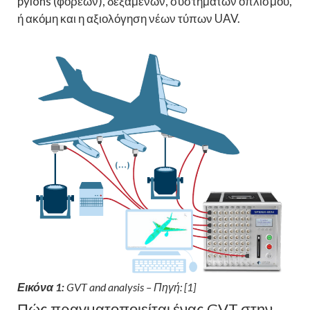
pylons (φορέων), δεξαμενών, συστημάτων οπλισμού,
ή ακόμη και η αξιολόγηση νέων τύπων UAV.
Εικόνα 1:
GVT and analysis – Πηγή: [1]
Πώς πραγματοποιείται ένας GVT στην