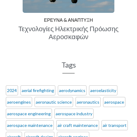
ΕΡΕΥΝΑ & ΑΝΑΠΤΥΞΗ
Τεχνολογίες Ηλεκτρικής Πρόωσης
Αεροσκαφών
Tags
2024
aerial firefighting
aerodynamics
aeroelasticity
aeroengines
aeronautic science
aeronautics
aerospace
aerospace engineering
aerospace industry
aerospace maintenance
air craft maintenance
air transport
aircraft
aircraft design
aircraft engines