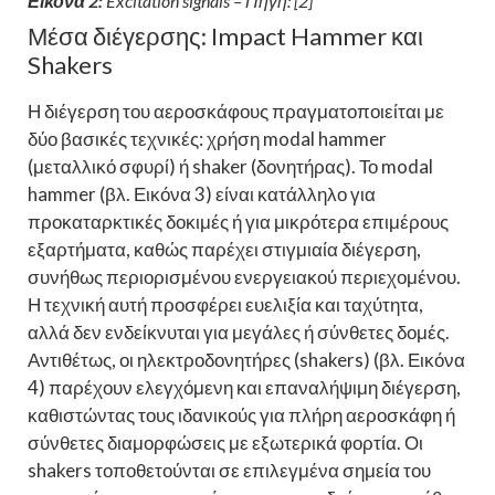
Εικόνα 2:
Excitation signals – Πηγή: [2]
Μέσα διέγερσης: Impact Hammer και
Shakers
Η διέγερση του αεροσκάφους πραγματοποιείται με
δύο βασικές τεχνικές: χρήση modal hammer
(μεταλλικό σφυρί) ή shaker (δονητήρας). Το modal
hammer (βλ. Εικόνα 3) είναι κατάλληλο για
προκαταρκτικές δοκιμές ή για μικρότερα επιμέρους
εξαρτήματα, καθώς παρέχει στιγμιαία διέγερση,
συνήθως περιορισμένου ενεργειακού περιεχομένου.
Η τεχνική αυτή προσφέρει ευελιξία και ταχύτητα,
αλλά δεν ενδείκνυται για μεγάλες ή σύνθετες δομές.
Αντιθέτως, οι ηλεκτροδονητήρες (shakers) (βλ. Εικόνα
4) παρέχουν ελεγχόμενη και επαναλήψιμη διέγερση,
καθιστώντας τους ιδανικούς για πλήρη αεροσκάφη ή
σύνθετες διαμορφώσεις με εξωτερικά φορτία. Οι
shakers τοποθετούνται σε επιλεγμένα σημεία του