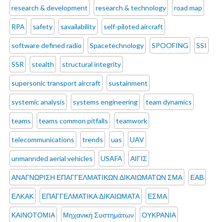
research & development
research & technology
road map
RPA
safety
savailability
self-piloted aircraft
software defined radio
Spacetechnology
SPOOFING
SSI
SSR
stealth
structural integrity
supersonic transport aircraft
sustainment
systemic analysis
systems engineering
team dynamics
teams
teams common pitfalls
teamwork
telecommunications
trends
uas
UAV
unmannded aerial vehicles
USAFA
ΑΙΓΙΣ
ΑΝΑΓΝΩΡΙΣΗ ΕΠΑΓΓΕΛΜΑΤΙΚΩΝ ΔΙΚΑΙΩΜΑΤΩΝ ΣΜΑ
ΕΑΒ
ΕΛΚΑΚ
ΕΠΑΓΓΕΛΜΑΤΙΚΑ ΔΙΚΑΙΩΜΑΤΑ
ΕΣΜΑ
ΚΑΙΝΟΤΟΜΙΑ
Μηχανική Συστημάτων
ΟΥΚΡΑΝΙΑ