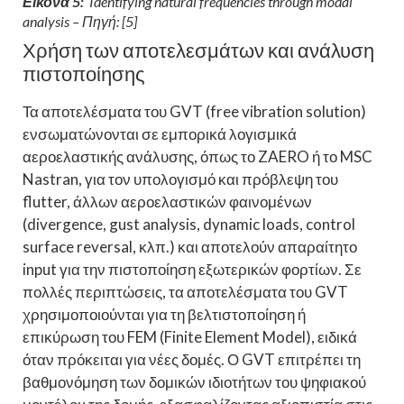
Εικόνα 5:
Identifying natural frequencies through modal
analysis – Πηγή: [5]
Χρήση των αποτελεσμάτων και ανάλυση
πιστοποίησης
Τα αποτελέσματα του GVT (free vibration solution)
ενσωματώνονται σε εμπορικά λογισμικά
αεροελαστικής ανάλυσης, όπως το ZAERO ή το MSC
Nastran, για τον υπολογισμό και πρόβλεψη του
flutter, άλλων αεροελαστικών φαινομένων
(divergence, gust analysis, dynamic loads, control
surface reversal, κλπ.) και αποτελούν απαραίτητο
input για την πιστοποίηση εξωτερικών φορτίων. Σε
πολλές περιπτώσεις, τα αποτελέσματα του GVT
χρησιμοποιούνται για τη βελτιστοποίηση ή
επικύρωση του FEM (Finite Element Model), ειδικά
όταν πρόκειται για νέες δομές. Ο GVT επιτρέπει τη
βαθμονόμηση των δομικών ιδιοτήτων του ψηφιακού