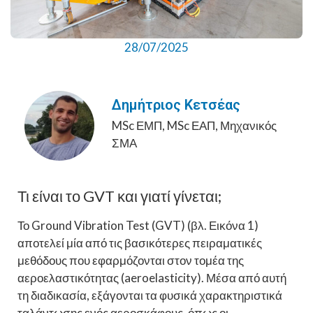
28/07/2025
Δημήτριος Κετσέας
MSc ΕΜΠ, MSc ΕΑΠ, Μηχανικός
ΣΜΑ
Τι είναι το GVT και γιατί γίνεται;
Το Ground Vibration Test (GVT) (βλ. Εικόνα 1)
αποτελεί μία από τις βασικότερες πειραματικές
μεθόδους που εφαρμόζονται στον τομέα της
αεροελαστικότητας (aeroelasticity). Μέσα από αυτή
τη διαδικασία, εξάγονται τα φυσικά χαρακτηριστικά
ταλάντωσης ενός αεροσκάφους, όπως οι