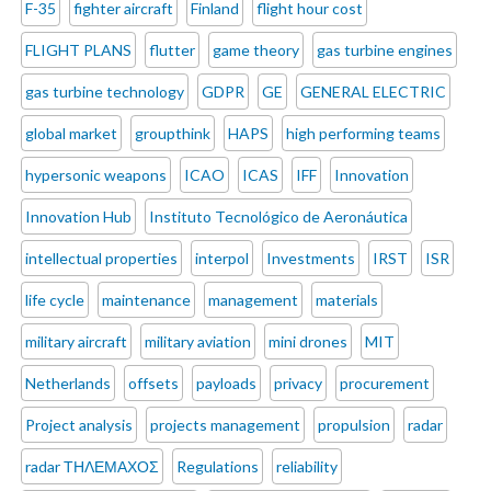
F-35
fighter aircraft
Finland
flight hour cost
FLIGHT PLANS
flutter
game theory
gas turbine engines
gas turbine technology
GDPR
GE
GENERAL ELECTRIC
global market
groupthink
HAPS
high performing teams
hypersonic weapons
ICAO
ICAS
IFF
Innovation
Innovation Hub
Instituto Tecnológico de Aeronáutica
intellectual properties
interpol
Investments
IRST
ISR
life cycle
maintenance
management
materials
military aircraft
military aviation
mini drones
MIT
Netherlands
offsets
payloads
privacy
procurement
Project analysis
projects management
propulsion
radar
radar ΤΗΛΕΜΑΧΟΣ
Regulations
reliability