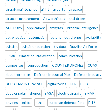
aircraft maintenance
airlift
airports
airspace
airspace management
Airworthiness
anti-drone
ANTI-UAV
Applications
archytas
Artificial Intelligence
astronautics
automation
autonomous drones
availability
aviation
aviation education
big data
Brazilian Air Force
C-130
climate neutral aviation
communication
composites
coproduction
COUNTER DRONES
CUAS
data-protection
Defence Industrial Plan
Defence Industry
DEPOT MAINTENANCE
digital twins
DLR
DOD
doppler radar
drones
EASA
electric aircraft
EMAR
engines
ethics
ethos
european defence fund
F-16