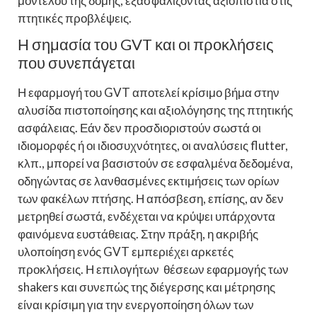
μοντέλου της δομής, εξασφαλίζοντας αξιοπιστία στις
πτητικές προβλέψεις.
Η σημασία του GVT και οι προκλήσεις
που συνεπάγεται
Η εφαρμογή του GVT αποτελεί κρίσιμο βήμα στην
αλυσίδα πιστοποίησης και αξιολόγησης της πτητικής
ασφάλειας. Εάν δεν προσδιοριστούν σωστά οι
ιδιομορφές ή οι ιδιοσυχνότητες, οι αναλύσεις flutter,
κλπ., μπορεί να βασιστούν σε εσφαλμένα δεδομένα,
οδηγώντας σε λανθασμένες εκτιμήσεις των ορίων
των φακέλων πτήσης. Η απόσβεση, επίσης, αν δεν
μετρηθεί σωστά, ενδέχεται να κρύψει υπάρχοντα
φαινόμενα ευστάθειας. Στην πράξη, η ακριβής
υλοποίηση ενός GVT εμπεριέχει αρκετές
προκλήσεις. Η επιλογήτων θέσεων εφαρμογής των
shakers και συνεπώς της διέγερσης και μέτρησης
είναι κρίσιμη για την ενεργοποίηση όλων των