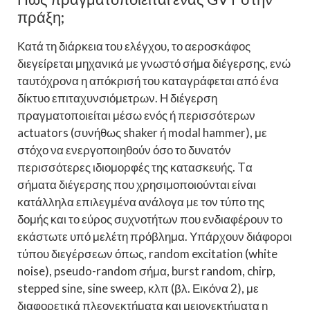
πράξη;
Κατά τη διάρκεια του ελέγχου, το αεροσκάφος
διεγείρεται μηχανικά με γνωστό σήμα διέγερσης, ενώ
ταυτόχρονα η απόκρισή του καταγράφεται από ένα
δίκτυο επιταχυνσιόμετρων. Η διέγερση
πραγματοποιείται μέσω ενός ή περισσότερων
actuators (συνήθως shaker ή modal hammer), με
στόχο να ενεργοποιηθούν όσο το δυνατόν
περισσότερες ιδιομορφές της κατασκευής. Tα
σήματα διέγερσης που χρησιμοποιούνται είναι
κατάλληλα επιλεγμένα ανάλογα με τον τύπο της
δομής και το εύρος συχνοτήτων που ενδιαφέρουν το
εκάστωτε υπό μελέτη πρόβλημα. Υπάρχουν διάφοροι
τύπου διεγέρσεων όπως, random excitation (white
noise), pseudo-random σήμα, burst random, chirp,
stepped sine, sine sweep, κλπ (βλ. Εικόνα 2), με
διαφορετικά πλεονεκτήματα και μειονεκτήματα η