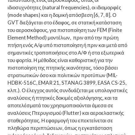
ιδιοσυχνότητες (natural frequencies), οι ιδιομορφές
(mode shapes) και η δομική απόσβεση [6, 7, 8]. Ο
GVT διεξάγεται στο έδαφος, σε στατική κατάσταση
του αεροσκάφους, για πιστοποίηση των FEM (Finite
Element Method) μοντέλων, πριν από την πρώτη
πτήση ενός Α/φ υπό πιστοποίηση ή πριν και μετά από
σημαντικές τροποποιήσεις στο Α/Φ ή στα εξωτερικά
του φορτία. Η μέθοδος είναι καθοριστική για την
πιστοποίηση της πτητικής ικανότητας, τόσο βάσει
στρατιωτικών όσο και πολιτικών προτύπων (MIL-
HDBK-516C, EMAR 21, STANAG 3899, EASA CS-25,
κλπ.). Ο έλεγχος αυτός συνδυάζεται με υπολογιστικές
αναλύσεις ή πτητικές δοκιμές αξιολόγησης, και τα
αποτελέσματά του χρησιμοποιούνται άμεσα σε
αναλύσεις Πτερυγισμού (Flutter) και αεροελαστικής
σταθερότητας. Η εφαρμογή του επεκτείνεται σε
πληθώρα περιπτώσεων, όπως η εγκατάσταση