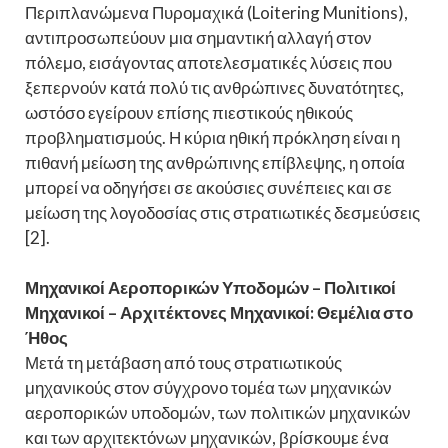
Περιπλανώμενα Πυρομαχικά (Loitering Munitions),
αντιπροσωπεύουν μια σημαντική αλλαγή στον
πόλεμο, εισάγοντας αποτελεσματικές λύσεις που
ξεπερνούν κατά πολύ τις ανθρώπινες δυνατότητες,
ωστόσο εγείρουν επίσης πιεστικούς ηθικούς
προβληματισμούς. Η κύρια ηθική πρόκληση είναι η
πιθανή μείωση της ανθρώπινης επίβλεψης, η οποία
μπορεί να οδηγήσει σε ακούσιες συνέπειες και σε
μείωση της λογοδοσίας στις στρατιωτικές δεσμεύσεις
[2].
Μηχανικοί Αεροπορικών Υποδομών – Πολιτικοί
Μηχανικοί – Αρχιτέκτονες Μηχανικοί: Θεμέλια στο
Ήθος
Μετά τη μετάβαση από τους στρατιωτικούς
μηχανικούς στον σύγχρονο τομέα των μηχανικών
αεροπορικών υποδομών, των πολιτικών μηχανικών
και των αρχιτεκτόνων μηχανικών, βρίσκουμε ένα