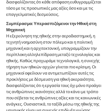
διασφαλίζοντας ότι κάθε απόφαση ευθυγραμμίζεται
τόσο με τις προσωπικές μας αξίες όσο και με τις
επαγγελματικές δεσμεύσεις.
Συμπέρασμα: Υπερασπιζόμενοι την Ηθική στη
Μηχανική
Η εξερεύνηση της ηθικής στην αεροδιαστημική, η
τεχνητή νοημοσύνη στον πόλεμο και η πολιτική
μηχανική και η αρχιτεκτονική, υπογραμμίζουν την
περίπλοκη αλληλεπίδραση μεταξύ τεχνολογίας και
ηθικής. Καθώς προχωράμε τεχνολογικά, η συνεχής
τήρηση των ηθικών αρχών γίνεται πιο κρίσιμη. Οι
μηχανικοί οφείλουν να αντιμετωπίζουν αυτές τις
προκλήσεις με δέσμευση για ηθική ακεραιότητα,
διασφαλίζοντας ότι η εργασία τους όχι μόνο προάγει
τις ανθρώπινες ικανότητες αλλά το κάνει με τρόπο
που σέβεται τις ανθρώπινες αξίες και τις κοινωνικές
ανάγκες. Ουσιαστικά, το ταξίδι μέσω της ηθικής της
μηχανικής είναι μια συνεχής επιδίωξη γνώσης,