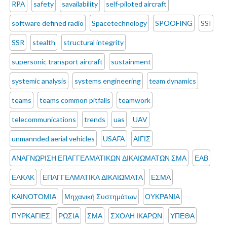
RPA
safety
savailability
self-piloted aircraft
software defined radio
Spacetechnology
SPOOFING
SSI
SSR
stealth
structural integrity
supersonic transport aircraft
sustainment
systemic analysis
systems engineering
team dynamics
teams
teams common pitfalls
teamwork
telecommunications
trends
uas
UAV
unmannded aerial vehicles
USAFA
ΑΙΓΙΣ
ΑΝΑΓΝΩΡΙΣΗ ΕΠΑΓΓΕΛΜΑΤΙΚΩΝ ΔΙΚΑΙΩΜΑΤΩΝ ΣΜΑ
ΕΑΒ
ΕΛΚΑΚ
ΕΠΑΓΓΕΛΜΑΤΙΚΑ ΔΙΚΑΙΩΜΑΤΑ
ΕΣΜΑ
ΚΑΙΝΟΤΟΜΙΑ
Μηχανική Συστημάτων
ΟΥΚΡΑΝΙΑ
ΠΥΡΚΑΓΙΕΣ
ΡΩΣΙΑ
ΣΜΑ
ΣΧΟΛΗ ΙΚΑΡΩΝ
ΥΠΕΘΑ