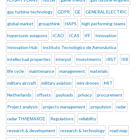
gas turbine technology
GDPR
GE
GENERAL ELECTRIC
global market
groupthink
HAPS
high performing teams
hypersonic weapons
ICAO
ICAS
IFF
Innovation
Innovation Hub
Instituto Tecnológico de Aeronáutica
intellectual properties
interpol
Investments
IRST
ISR
life cycle
maintenance
management
materials
military aircraft
military aviation
mini drones
MIT
Netherlands
offsets
payloads
privacy
procurement
Project analysis
projects management
propulsion
radar
radar ΤΗΛΕΜΑΧΟΣ
Regulations
reliability
research & development
research & technology
road map