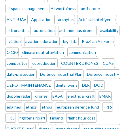
airspace management
Airworthiness
anti-drone
ANTI-UAV
Applications
archytas
Artificial Intelligence
astronautics
automation
autonomous drones
availability
aviation
aviation education
big data
Brazilian Air Force
C-130
climate neutral aviation
communication
composites
coproduction
COUNTER DRONES
CUAS
data-protection
Defence Industrial Plan
Defence Industry
DEPOT MAINTENANCE
digital twins
DLR
DOD
doppler radar
drones
EASA
electric aircraft
EMAR
engines
ethics
ethos
european defence fund
F-16
F-35
fighter aircraft
Finland
flight hour cost
FLIGHT PLANS
flutter
game theory
gas turbine engines