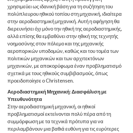
χρησιμεύει ως ιδανική βάση για τη συζήτηση του
πολύπλευρου ηθικού τοπίου στη μηχανική, ιδιαίτερα
στην αεροδιαστημική μηχανική. Αυτή η αφήγηση θα
διερευνήσει όχι μόνο την ηθική της αεροδιαστημικής,
αλλά επίσης θα εμβαθύνει στην ηθική της τεχνητής
νοημοσύνης στον πόλεμο και της μηχανικής
αεροπορικών υποδομών, καθώς και του τομέα των
πολιτικών μηχανικών και των αρχιτεκτόνων
μηχανικών, με αποκορύφωμα έναν προβληματισμό
σχετικά με τους ηθικούς συμβιβασμούς, όπως
προειδοποίησε ο Christensen.
Αεροδιαστημική Μηχανική: Διασφάλιση με
Υπευθυνότητα
Στην αεροδιαστημική μηχανική, οι ηθικοί
προβληματισμοί εκτείνονται πολύ πέρα από τη
συμμόρφωση με τα τεχνικά πρότυπα για να
περιλαμβάνουν μια βαθιά ευθύνη για τις ευρύτερες