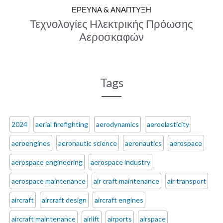
ΕΡΕΥΝΑ & ΑΝΑΠΤΥΞΗ
Τεχνολογίες Ηλεκτρικής Πρόωσης
Αεροσκαφών
Tags
2024
aerial firefighting
aerodynamics
aeroelasticity
aeroengines
aeronautic science
aeronautics
aerospace
aerospace engineering
aerospace industry
aerospace maintenance
air craft maintenance
air transport
aircraft
aircraft design
aircraft engines
aircraft maintenance
airlift
airports
airspace