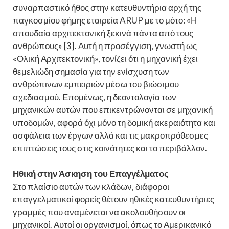
συναρπαστικό ήθος στην κατευθυντήρια αρχή της
παγκοσμίου φήμης εταιρεία ARUP με το μότο: «Η
σπουδαία αρχιτεκτονική ξεκινά πάντα από τους
ανθρώπους» [3]. Αυτή η προσέγγιση, γνωστή ως
«Ολική Αρχιτεκτονική», τονίζει ότι η μηχανική έχει
θεμελιώδη σημασία για την ενίσχυση των
ανθρώπινων εμπειριών μέσω του βιώσιμου
σχεδιασμού. Επομένως, η δεοντολογία των
μηχανικών αυτών που επικεντρώνονται σε μηχανική
υποδομών, αφορά όχι μόνο τη δομική ακεραιότητα και
ασφάλεια των έργων αλλά και τις μακροπρόθεσμες
επιπτώσεις τους στις κοινότητες και το περιβάλλον.
Ηθική στην Άσκηση του Επαγγέλματος
Στο πλαίσιο αυτών των κλάδων, διάφοροι
επαγγελματικοί φορείς θέτουν ηθικές κατευθυντήριες
γραμμές που αναμένεται να ακολουθήσουν οι
μηχανικοί. Αυτοί οι οργανισμοί, όπως το Αμερικανικό