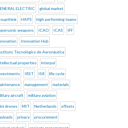
ENERAL ELECTRIC
global market
roupthink
HAPS
high performing teams
ypersonic weapons
ICAO
ICAS
IFF
nnovation
Innovation Hub
nstituto Tecnológico de Aeronáutica
ntellectual properties
interpol
nvestments
IRST
ISR
life cycle
aintenance
management
materials
ilitary aircraft
military aviation
ini drones
MIT
Netherlands
offsets
ayloads
privacy
procurement
roject analysis
projects management