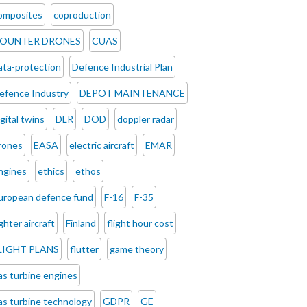
omposites
coproduction
OUNTER DRONES
CUAS
ata-protection
Defence Industrial Plan
efence Industry
DEPOT MAINTENANCE
igital twins
DLR
DOD
doppler radar
rones
EASA
electric aircraft
EMAR
ngines
ethics
ethos
uropean defence fund
F-16
F-35
ighter aircraft
Finland
flight hour cost
LIGHT PLANS
flutter
game theory
as turbine engines
as turbine technology
GDPR
GE