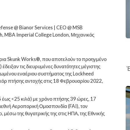
efense @ Bianor Services | CEO @ MSB
h, MBA Imperial College London, Μηχανικός
ήρια Skunk Works®, που αποτελούν το προηγμένο
έδειξαν τις διευρυμένες δυνατότητες μέγιστης
Έ
ρωμένου εναέριου συστήματος της Lockheed
εκόρ πτήσης αντοχής στις 18 Φεβρουαρίου 2022,
 έως <25 κιλά) με χρόνο πτήσης 39 ώρες, 17
Διεθνή Αεροπορική Ομοσπονδία (FAI), τον
μέσω της θυγατρικής της στις ΗΠΑ, της Εθνικής