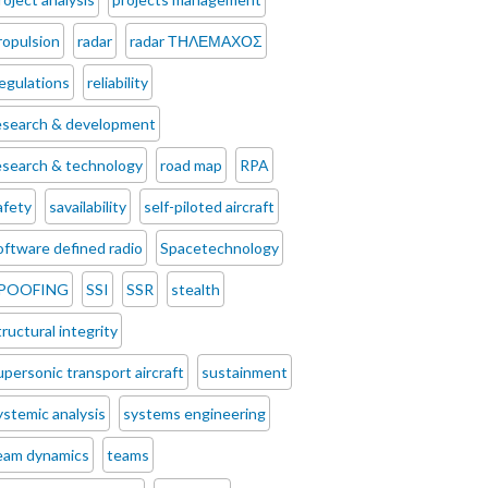
ropulsion
radar
radar ΤΗΛΕΜΑΧΟΣ
egulations
reliability
esearch & development
esearch & technology
road map
RPA
afety
savailability
self-piloted aircraft
oftware defined radio
Spacetechnology
POOFING
SSI
SSR
stealth
tructural integrity
upersonic transport aircraft
sustainment
ystemic analysis
systems engineering
eam dynamics
teams