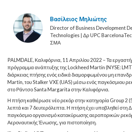
Βασίλειος Μηλιώτης
Director of Business Development D
Technologies | Δρ UPC BarcelonaTec
ΣΜΑ
PALMDALE, Καλιφόρνια, 11 Απριλίου 2022 – Τα εργαστ
πρόγραμμα ανάπτυξης της Lockheed Martin (NYSE: LMT) 
διάρκειας πτήσης ενός ειδικά διαμορφωμένου μη επανδ
Martin, του Stalker VXE (UAS) μέσω ενός παγκόσμιου ρ
στο Ράντσο Santa Margarita στην Καλιφόρνια.
Η πτήση καθιέρωσε νέο ρεκόρ στην κατηγορία Group 2 (5
λεπτά και 7 δευτερόλεπτα. Η πτήση έχει υποβληθεί στη 
παγκόσμιο οργανισμό κατακύρωσης αεροπορικών ρεκόρ, 
Αεροναυτικής Ένωσης, για πιστοποίηση.