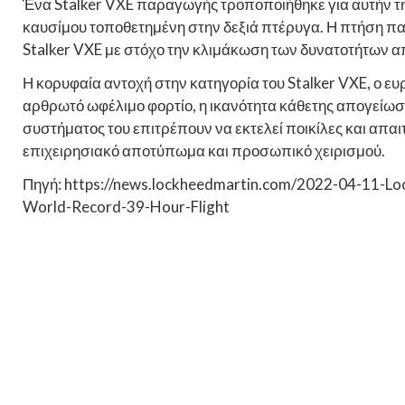
Ένα Stalker VXE παραγωγής τροποποιήθηκε για αυτήν τη
καυσίμου τοποθετημένη στην δεξιά πτέρυγα. Η πτήση πα
Stalker VXE με στόχο την κλιμάκωση των δυνατοτήτων απ
Η κορυφαία αντοχή στην κατηγορία του Stalker VXE, ο ε
αρθρωτό ωφέλιμο φορτίο, η ικανότητα κάθετης απογείωση
συστήματος του επιτρέπουν να εκτελεί ποικίλες και απ
επιχειρησιακό αποτύπωμα και προσωπικό χειρισμού.
Πηγή: https://news.lockheedmartin.com/2022-04-11-L
World-Record-39-Hour-Flight