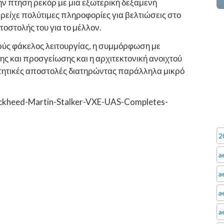
ν πτήση ρεκόρ με μια εξωτερική δεξαμενή
ρείχε πολύτιμες πληροφορίες για βελτιώσεις στο
οστολής του για το μέλλον.
υρύς φάκελος λειτουργίας, η συμμόρφωση με
ς και προσγείωσης και η αρχιτεκτονική ανοιχτού
αιτητικές αποστολές διατηρώντας παράλληλα μικρό
ockheed-Martin-Stalker-VXE-UAS-Completes-
2
a
a
a
a