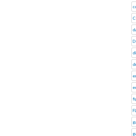
c
C
d
D
d
d
e
e
f
F
g
g