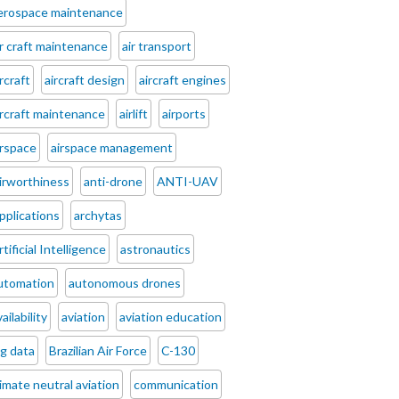
erospace maintenance
ir craft maintenance
air transport
ircraft
aircraft design
aircraft engines
ircraft maintenance
airlift
airports
irspace
airspace management
irworthiness
anti-drone
ANTI-UAV
pplications
archytas
rtificial Intelligence
astronautics
utomation
autonomous drones
ailability
aviation
aviation education
ig data
Brazilian Air Force
C-130
limate neutral aviation
communication