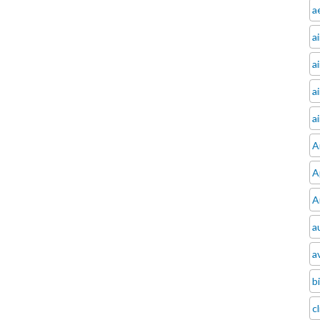
a
a
a
a
a
A
A
A
a
av
b
c