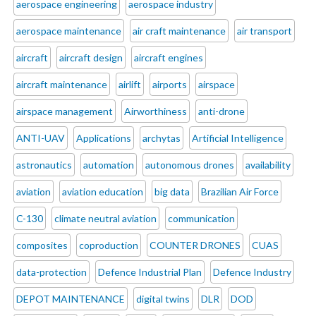
aerospace engineering
aerospace industry
aerospace maintenance
air craft maintenance
air transport
aircraft
aircraft design
aircraft engines
aircraft maintenance
airlift
airports
airspace
airspace management
Airworthiness
anti-drone
ANTI-UAV
Applications
archytas
Artificial Intelligence
astronautics
automation
autonomous drones
availability
aviation
aviation education
big data
Brazilian Air Force
C-130
climate neutral aviation
communication
composites
coproduction
COUNTER DRONES
CUAS
data-protection
Defence Industrial Plan
Defence Industry
DEPOT MAINTENANCE
digital twins
DLR
DOD