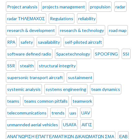
Project analysis
projects management
propulsion
radar
radar ΤΗΛΕΜΑΧΟΣ
Regulations
reliability
research & development
research & technology
road map
RPA
safety
savailability
self-piloted aircraft
software defined radio
Spacetechnology
SPOOFING
SSI
SSR
stealth
structural integrity
supersonic transport aircraft
sustainment
systemic analysis
systems engineering
team dynamics
teams
teams common pitfalls
teamwork
telecommunications
trends
uas
UAV
unmannded aerial vehicles
USAFA
ΑΙΓΙΣ
ΑΝΑΓΝΩΡΙΣΗ ΕΠΑΓΓΕΛΜΑΤΙΚΩΝ ΔΙΚΑΙΩΜΑΤΩΝ ΣΜΑ
ΕΑΒ