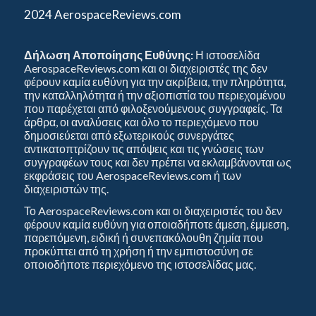
2024 AerospaceReviews.com
Δήλωση Αποποίησης Ευθύνης:
Η ιστοσελίδα
AerospaceReviews.com και οι διαχειριστές της δεν
φέρουν καμία ευθύνη για την ακρίβεια, την πληρότητα,
την καταλληλότητα ή την αξιοπιστία του περιεχομένου
που παρέχεται από φιλοξενούμενους συγγραφείς. Τα
άρθρα, οι αναλύσεις και όλο το περιεχόμενο που
δημοσιεύεται από εξωτερικούς συνεργάτες
αντικατοπτρίζουν τις απόψεις και τις γνώσεις των
συγγραφέων τους και δεν πρέπει να εκλαμβάνονται ως
εκφράσεις του AerospaceReviews.com ή των
διαχειριστών της.
Το AerospaceReviews.com και οι διαχειριστές του δεν
φέρουν καμία ευθύνη για οποιαδήποτε άμεση, έμμεση,
παρεπόμενη, ειδική ή συνεπακόλουθη ζημία που
προκύπτει από τη χρήση ή την εμπιστοσύνη σε
οποιοδήποτε περιεχόμενο της ιστοσελίδας μας.