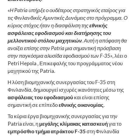
«Η Patria υπήρξε ο ουδέτερος στρατηγικός εταίρος για
τις Φινλανδικές Αμυντικές Δυνάμεις στο πρόγραμμα. Ο
κύριος στόχος ήταν η διασφάλιση της
εθνικής
ασφάλειας εφοδιασμού και διατήρησης του
μελλοντικού στόλου μαχητικών
. Αυτή η απόφαση θα
ανοίξει επίσης στην Patria μια σημαντική πρόσβαση
στην παγκόσμια αλυσίδα εφοδιασμού των F-35»
, λέει ο
Petri Hepola , Επικεφαλής του προγράμματος νέου
μαχητικού της Patria.
Η λύση βιομηχανικής συνεργασίας του F-35 στη
Φινλανδία, δημιουργεί ισχυρές ικανότητες μέσω της
ασφάλειας του εφοδιασμού
και είναι επίσης
σημαντική σε επίπεδο
εθνικής οικονομίας
.
Τα κύρια έργα βιομηχανικής συνεργασίας για την
Patria είναι, η
μεγάλης κλίμακας κατασκευή
για το
εμπρόσθιο τμήμα ατράκτου F-35
στη Φινλανδία