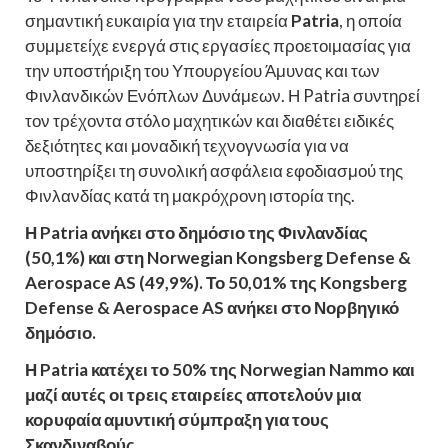
σημαντική ευκαιρία για την εταιρεία
Patria
, η οποία
συμμετείχε ενεργά στις εργασίες προετοιμασίας για
την υποστήριξη του Υπουργείου Άμυνας και των
Φινλανδικών Ενόπλων Δυνάμεων. Η Patria συντηρεί
τον τρέχοντα στόλο μαχητικών και διαθέτει ειδικές
δεξιότητες και μοναδική τεχνογνωσία για να
υποστηρίξει τη συνολική ασφάλεια εφοδιασμού της
Φινλανδίας κατά τη μακρόχρονη ιστορία της.
Η Patria ανήκει στο δημόσιο της Φινλανδίας
(50,1%) και στη Norwegian Kongsberg Defense &
Aerospace AS (49,9%). Το 50,01% της Kongsberg
Defense & Aerospace AS ανήκει στο Νορβηγικό
δημόσιο.
Η Patria κατέχει το 50% της Norwegian Nammo και
μαζί αυτές οι τρεις εταιρείες αποτελούν μια
κορυφαία αμυντική σύμπραξη για τους
Σκανδιναβούς.