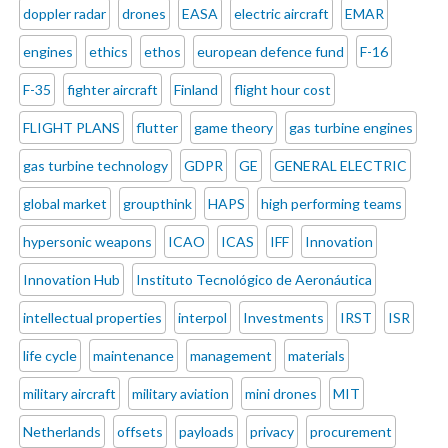
doppler radar
drones
EASA
electric aircraft
EMAR
engines
ethics
ethos
european defence fund
F-16
F-35
fighter aircraft
Finland
flight hour cost
FLIGHT PLANS
flutter
game theory
gas turbine engines
gas turbine technology
GDPR
GE
GENERAL ELECTRIC
global market
groupthink
HAPS
high performing teams
hypersonic weapons
ICAO
ICAS
IFF
Innovation
Innovation Hub
Instituto Tecnológico de Aeronáutica
intellectual properties
interpol
Investments
IRST
ISR
life cycle
maintenance
management
materials
military aircraft
military aviation
mini drones
MIT
Netherlands
offsets
payloads
privacy
procurement