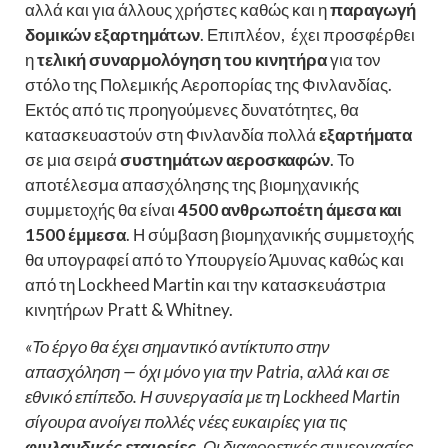
αλλά και για άλλους χρήστες καθώς και η
παραγωγή
δομικών εξαρτημάτων
. Επιπλέον, έχει προσφέρθει
η
τελική συναρμολόγηση του κινητήρα
για τον
στόλο της Πολεμικής Αεροπορίας της Φινλανδίας.
Εκτός από τις προηγούμενες δυνατότητες, θα
κατασκευαστούν στη Φινλανδία πολλά
εξαρτήματα
σε μια σειρά
συστημάτων αεροσκαφών
. Το
αποτέλεσμα απασχόλησης της βιομηχανικής
συμμετοχής θα είναι
4500 ανθρωποέτη άμεσα και
1500 έμμεσα
. Η σύμβαση βιομηχανικής συμμετοχής
θα υπογραφεί από το Υπουργείο Άμυνας καθώς και
από τη Lockheed Martin και την κατασκευάστρια
κινητήρων Pratt & Whitney.
«Το έργο θα έχει σημαντικό αντίκτυπο στην
απασχόληση — όχι μόνο για την Patria, αλλά και σε
εθνικό επίπεδο. Η συνεργασία με τη Lockheed Martin
σίγουρα ανοίγει πολλές νέες ευκαιρίες για τις
φινλανδικές εταιρείες
. Οι διαφορετικές συνεργασίες