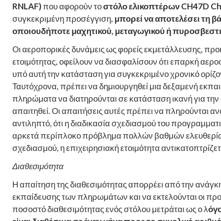
RNLAF)
που αφορούν το
στόλο ελικοπτέρων CH47D Ch
συγκεκριμένη προσέγγιση,
μπορεί να αποτελέσει τη β
οποιουδήποτε μαχητικού, μεταγωγικού ή πυροσβεστ
Οι αεροπορικές δυνάμεις ως φορείς εκμετάλλευσης, προ
ετοιμότητας, οφείλουν να διασφαλίσουν ότι επαρκή αεροσ
υπό αυτή την κατάσταση για συγκεκριμένο χρονικό ορίζο
Ταυτόχρονα, πρέπει να δημιουργηθεί μια δεξαμενή εκπα
πληρώματα να διατηρούνται σε κατάσταση ικανή για την 
απαιτηθεί. Οι απαιτήσεις αυτές πρέπει να πληρούνται αν
αντιληπτό, ότι η διαδικασία σχεδιασμού του προγραμμα
αρκετά περίπλοκο πρόβλημα πολλών βαθμών ελευθερίας.
σχεδιασμού, η επιχειρησιακή ετοιμότητα αντικατοπτρίζετ
Διαθεσιμότητα
Η απαίτηση της διαθεσιμότητας απορρέει από την ανάγκη
εκπαίδευσης των πληρωμάτων και να εκτελούνται οι προ
ποσοστό διαθεσιμότητας ενός στόλου μετράται ως ο λ
όγ