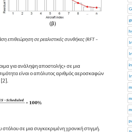
G
g
h
 φάση επιθεώρηση σε ρεαλιστικές συνθήκες (RFT –
I
I
i
οιμα για ανάληψη αποστολής» σε μια
ησιμότητα είναι ο απόλυτος αριθμός αεροσκαφών
I
[2].
m
m
m
p
 στόλου σε μια συγκεκριμένη χρονική στιγμή.
P