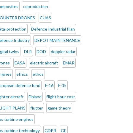
omposites
coproduction
OUNTER DRONES
CUAS
ata-protection
Defence Industrial Plan
efence Industry
DEPOT MAINTENANCE
igital twins
DLR
DOD
doppler radar
rones
EASA
electric aircraft
EMAR
ngines
ethics
ethos
uropean defence fund
F-16
F-35
ighter aircraft
Finland
flight hour cost
LIGHT PLANS
flutter
game theory
as turbine engines
as turbine technology
GDPR
GE