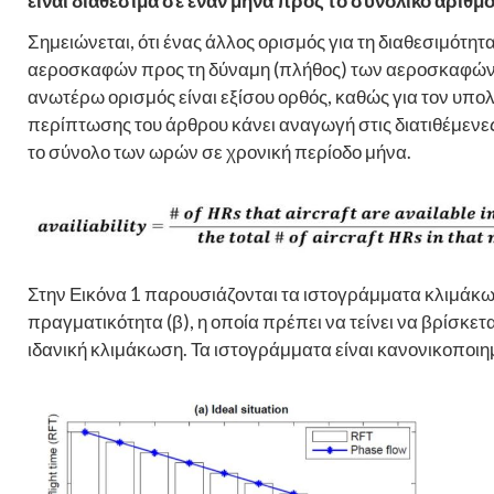
είναι διαθέσιμα σε έναν μήνα προς το συνολικό αριθ
Σημειώνεται, ότι ένας άλλος ορισμός για τη διαθεσιμότητα
αεροσκαφών προς τη δύναμη (πλήθος) των αεροσκαφών. 
ανωτέρω ορισμός είναι εξίσου ορθός, καθώς για τον υπολ
περίπτωσης του άρθρου κάνει αναγωγή στις διατιθέμεν
το σύνολο των ωρών σε χρονική περίοδο μήνα.
Στην Εικόνα 1 παρουσιάζονται τα ιστογράμματα κλιμάκωσ
πραγματικότητα (β), η οποία πρέπει να τείνει να βρίσκετ
ιδανική κλιμάκωση. Τα ιστογράμματα είναι κανονικοποιη