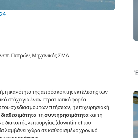
024
νεπ. Πατρών, Μηχανικός ΣΜΑ
Έ
δή, η ικανότητα της απρόσκοπτης εκτέλεσης των
ό στόχο για έναν στρατιωτικό φορέα
α του σχεδιασμού των πτήσεων, η επιχειρησιακή
η
διαθεσιμότητα
, τη
συντηρησιμότητα
και τη
νο διακοπής λειτουργίας (downtime) του
ία λαμβάνει χώρα σε καθορισμένο χρονικό
του αεροσκάφους.