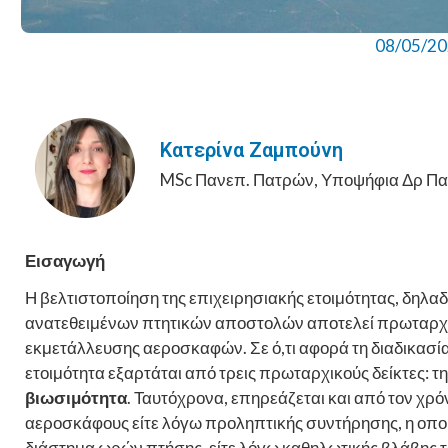
08/05/2
Κατερίνα Ζαμπούνη
MSc Πανεπ. Πατρών, Υποψήφια Δρ Πα
Εισαγωγή
Η βελτιστοποίηση της επιχειρησιακής ετοιμότητας, δηλα
ανατεθειμένων πτητικών αποστολών αποτελεί πρωταρχικ
εκμετάλλευσης αεροσκαφών. Σε ό,τι αφορά τη διαδικασί
ετοιμότητα εξαρτάται από τρεις πρωταρχικούς δείκτες: τ
βιωσιμότητα
. Ταυτόχρονα, επηρεάζεται και από τον χρό
αεροσκάφους είτε λόγω προληπτικής συντήρησης, η οπο
διάστημα ωρών πτήσης, είτε λόγω καθηλωτικής βλάβης 