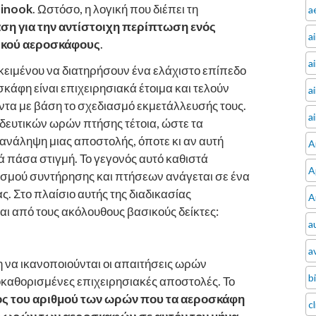
inook
. Ωστόσο, η λογική που διέπει τη
a
άση για την αντίστοιχη περίπτωση ενός
a
ικού αεροσκάφους
.
a
κειμένου να διατηρήσουν ένα ελάχιστο επίπεδο
κάφη είναι επιχειρησιακά έτοιμα και τελούν
a
ντα με βάση το σχεδιασμό εκμετάλλευσής τους.
a
ιδευτικών ωρών πτήσης τέτοια, ώστε τα
ανάληψη μιας αποστολής, όποτε κι αν αυτή
A
ά πάσα στιγμή. Το γεγονός αυτό καθιστά
A
τισμού συντήρησης και πτήσεων ανάγεται σε ένα
 Στο πλαίσιο αυτής της διαδικασίας
A
αι από τους ακόλουθους βασικούς δείκτες:
a
av
 να ικανοποιούνται οι απαιτήσεις ωρών
b
καθορισμένες επιχειρησιακές αποστολές. Το
ος του αριθμού των ωρών που τα αεροσκάφη
c