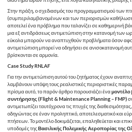
Στην πράξη, ο σχεδιασμός του προγραμματισμού των 
(συμπεριλαμβανομένων και των περιορισμών καθήλωσης 
αποτελεί ένα πρόβλημα που ταλανίζει σε καθημερινή βά
μια εξ αντιδράσεως αντιμετώπιση στην κατανομή των ω
εύκολα μπορούν να αναπτυχθούν προβλήματα όσον αφορά
αντιμετώπιση μπορεί να οδηγήσει σε ανισοκατανομή αυτώ
βρίσκονται σε αρμονία.
Case
Study
RNLAF
Για την αντιμετώπιση αυτού του ζητήματος έχουν αναπτ
λαμβάνουν υπόψη τους ρεαλιστικές περιοριστικές παρα
πρίσμα αυτό, το παρόν άρθρο παρουσιάζει ένα
μοντέλο
συντήρησης (
Flight
&
Maintenance
Planning
–
FMP
)
σύ
αντιμετωπίζει ταυτόχρονα τις πτυχές της διαθεσιμότητας
οδηγώντας σε έναν προληπτικό, αποτελεσματικό και ε
πτήσεων. Το μοντέλο δοκιμάζεται, επαληθεύεται και επ
υποδομές της
Βασιλικής Πολεμικής Αεροπορίας της Ολλ