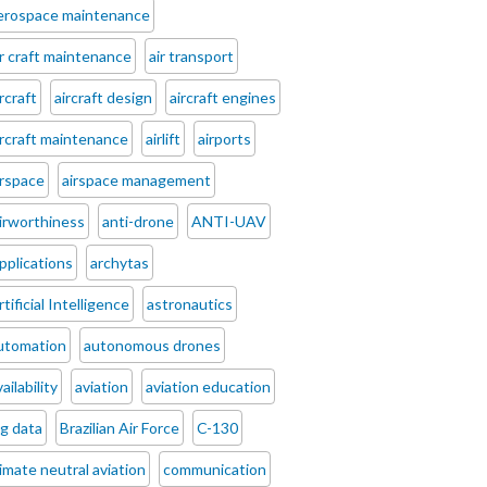
erospace maintenance
ir craft maintenance
air transport
ircraft
aircraft design
aircraft engines
ircraft maintenance
airlift
airports
irspace
airspace management
irworthiness
anti-drone
ANTI-UAV
pplications
archytas
rtificial Intelligence
astronautics
utomation
autonomous drones
ailability
aviation
aviation education
ig data
Brazilian Air Force
C-130
limate neutral aviation
communication