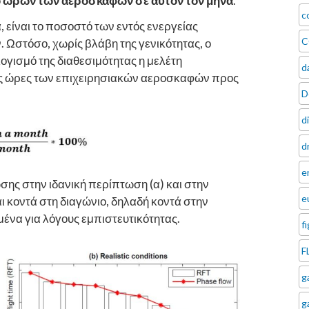
μό ωρών των αεροσκαφών σε αυτόν τον μήνα
.
c
, είναι το ποσοστό των εντός ενεργείας
C
Ωστόσο, χωρίς βλάβη της γενικότητας, ο
ογισμό της διαθεσιμότητας η μελέτη
d
ες ώρες των επιχειρησιακών αεροσκαφών προς
D
d
d
e
ης στην ιδανική περίπτωση (α) και στην
e
αι κοντά στη διαγώνιο, δηλαδή κοντά στην
μένα για λόγους εμπιστευτικότητας.
f
F
g
g