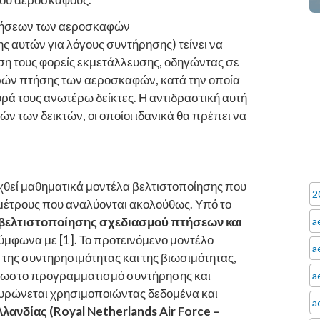
πτήσεων των αεροσκαφών
αυτών για λόγους συντήρησης) τείνει να
ση τους φορείς εκμετάλλευσης, οδηγώντας σε
ρών πτήσης των αεροσκαφών, κατά την οποία
 τους ανωτέρω δείκτες. Η αντιδραστική αυτή
ν των δεικτών, οι οποίοι ιδανικά θα πρέπει να
υχθεί μαθηματικά μοντέλα βελτιστοποίησης που
2
μέτρους που αναλύονται ακολούθως. Υπό το
 βελτιστοποίησης σχεδιασμού πτήσεων και
a
μφωνα με [1]. Το προτεινόμενο μοντέλο
a
, της συντηρησιμότητας και της βιωσιμότητας,
ύρωστο προγραμματισμό συντήρησης και
a
ικυρώνεται χρησιμοποιώντας δεδομένα και
a
ανδίας (Royal Netherlands Air Force –