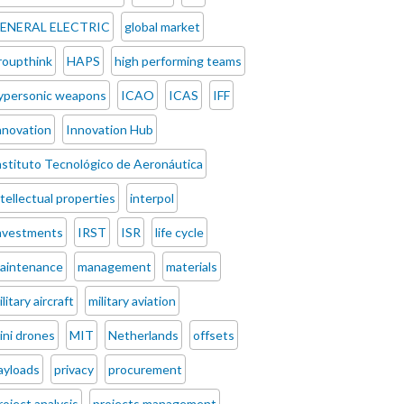
ENERAL ELECTRIC
global market
roupthink
HAPS
high performing teams
ypersonic weapons
ICAO
ICAS
IFF
nnovation
Innovation Hub
nstituto Tecnológico de Aeronáutica
ntellectual properties
interpol
nvestments
IRST
ISR
life cycle
aintenance
management
materials
ilitary aircraft
military aviation
ini drones
MIT
Netherlands
offsets
ayloads
privacy
procurement
roject analysis
projects management