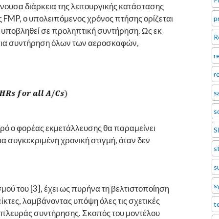
νουσα διάρκεια της λειτουργικής κατάστασης
ς FMP, ο υπολειπόμενος χρόνος πτήσης ορίζεται
p
 υποβληθεί σε προληπτική συντήρηση. Ως εκ
R
για συντήρηση όλων των αεροσκαφών,
r
r
s
s
καιρό ο φορέας εκμετάλλευσης θα παραμείνει
S
ια συγκεκριμένη χρονική στιγμή, όταν δεν
s
s
s
μού του [3], έχει ως πυρήνα τη βελτιστοποίηση
ίκτες, λαμβάνοντας υπόψη όλες τις σχετικές
t
πλευράς συντήρησης. Σκοπός του μοντέλου