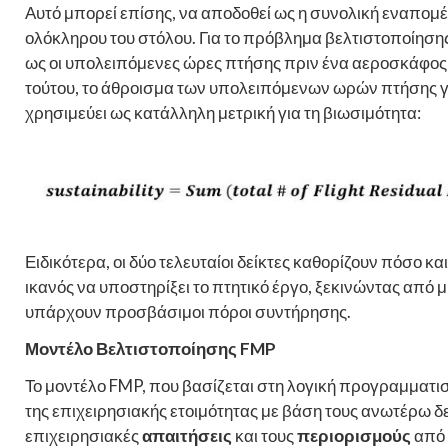
Αυτό μπορεί επίσης, να αποδοθεί ως η συνολική εναπομέ
ολόκληρου του στόλου. Για το πρόβλημα βελτιστοποίηση
ως οι υπολειπόμενες ώρες πτήσης πριν ένα αεροσκάφος
τούτου, το άθροισμα των υπολειπόμενων ωρών πτήσης 
χρησιμεύει ως κατάλληλη μετρική για τη βιωσιμότητα:
Ειδικότερα, οι δύο τελευταίοι δείκτες καθορίζουν πόσο 
ικανός να υποστηρίξει το πτητικό έργο, ξεκινώντας από μ
υπάρχουν προσβάσιμοι πόροι συντήρησης.
Μοντέλο Βελτιστοποίησης
FMP
Το μοντέλο FMP, που βασίζεται στη λογική προγραμματισ
της επιχειρησιακής ετοιμότητας με βάση τους ανωτέρω δε
επιχειρησιακές
απαιτήσεις
και τους
περιορισμούς
από 