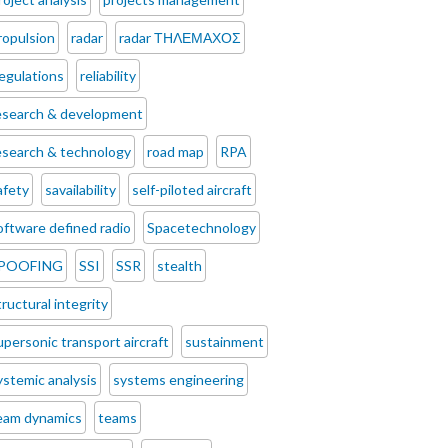
ropulsion
radar
radar ΤΗΛΕΜΑΧΟΣ
egulations
reliability
esearch & development
esearch & technology
road map
RPA
afety
savailability
self-piloted aircraft
oftware defined radio
Spacetechnology
POOFING
SSI
SSR
stealth
tructural integrity
upersonic transport aircraft
sustainment
ystemic analysis
systems engineering
eam dynamics
teams