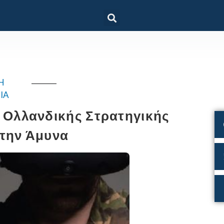
H
IA
ς Ολλανδικής Στρατηγικής
στην Άμυνα