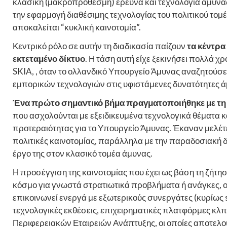
κλασική (μακροπρόθεσμη) έρευνα και τεχνολογία άμυνας, 
την εφαρμογή διαθέσιμης τεχνολογίας του πολιτικού τομ
αποκαλείται “κυκλική καινοτομία”.
Κεντρικό ρόλο σε αυτήν τη διαδικασία παίζουν
τα κέντρα
εκτεταμένο δίκτυο
. Η τάση αυτή είχε ξεκινήσει πολλά χ
SKIA, , όταν το ολλανδικό Υπουργείο Άμυνας αναζητούσ
εμπορικών τεχνολογιών στις υφιστάμενες δυνατότητες ά
Ένα πρώτο σημαντικό βήμα πραγματοποιήθηκε με τη 
που ασχολούνται με εξειδικευμένα τεχνολογικά θέματα κ
προτεραιότητας για το Υπουργείο Άμυνας. Έκαναν μελέτ
πολιτικές καινοτομίας, παράλληλα με την παραδοσιακή 
έργο της στον κλασικό τομέα άμυνας.
Η προσέγγιση της καινοτομίας που έχει ως βάση τη ζήτη
κόσμο για γνωστά στρατιωτικά προβλήματα ή ανάγκες, ο
επικοινωνεί ενεργά με εξωτερικούς συνεργάτες (κυρίως s
τεχνολογικές εκθέσεις, επιχειρηματικές πλατφόρμες κλπ
Περιφερειακών Εταιρειών Ανάπτυξης, οι οποίες αποτελού