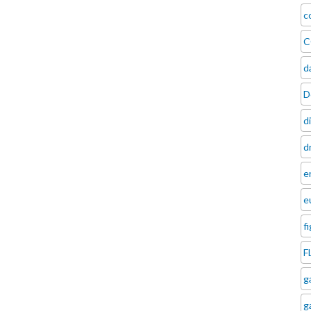
c
C
d
D
d
d
e
e
f
F
g
g