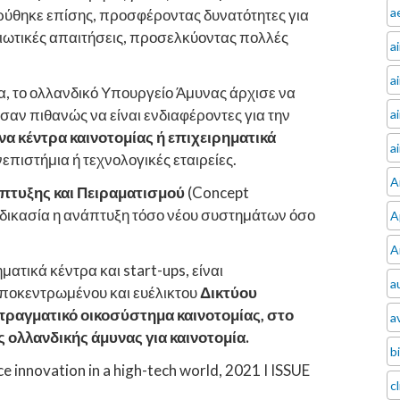
a
δρύθηκε επίσης, προσφέροντας δυνατότητες για
τιωτικές απαιτήσεις, προσελκύοντας πολλές
a
a
ία, το ολλανδικό Υπουργείο Άμυνας άρχισε να
αν πιθανώς να είναι ενδιαφέροντες για την
a
α κέντρα καινοτομίας ή επιχειρηματικά
a
πιστήμια ή τεχνολογικές εταιρείες.
A
πτυξης και Πειραματισμού
(Concept
αδικασία η ανάπτυξη τόσο νέου συστημάτων όσο
A
A
ματικά κέντρα και start-ups, είναι
a
αποκεντρωμένου και ευέλικτου
Δικτύου
πραγματικό οικοσύστημα καινοτομίας, στο
av
ς ολλανδικής άμυνας για καινοτομία.
b
e innovation in a high-tech world, 2021 I ISSUE
c