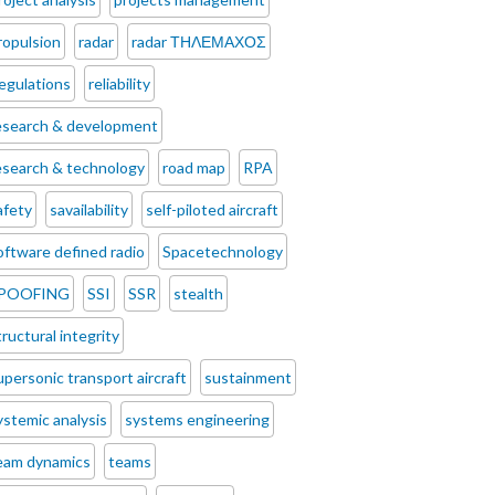
ropulsion
radar
radar ΤΗΛΕΜΑΧΟΣ
egulations
reliability
esearch & development
esearch & technology
road map
RPA
afety
savailability
self-piloted aircraft
oftware defined radio
Spacetechnology
POOFING
SSI
SSR
stealth
tructural integrity
upersonic transport aircraft
sustainment
ystemic analysis
systems engineering
eam dynamics
teams