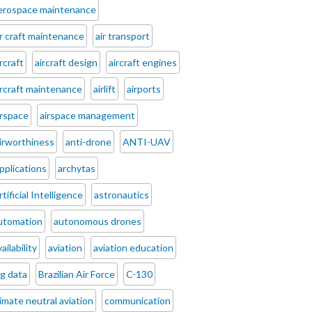
erospace maintenance
ir craft maintenance
air transport
ircraft
aircraft design
aircraft engines
ircraft maintenance
airlift
airports
irspace
airspace management
irworthiness
anti-drone
ANTI-UAV
pplications
archytas
rtificial Intelligence
astronautics
utomation
autonomous drones
ailability
aviation
aviation education
ig data
Brazilian Air Force
C-130
limate neutral aviation
communication