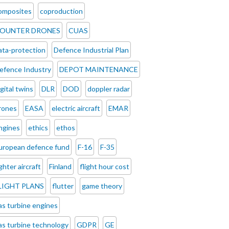
omposites
coproduction
OUNTER DRONES
CUAS
ata-protection
Defence Industrial Plan
efence Industry
DEPOT MAINTENANCE
igital twins
DLR
DOD
doppler radar
rones
EASA
electric aircraft
EMAR
ngines
ethics
ethos
uropean defence fund
F-16
F-35
ighter aircraft
Finland
flight hour cost
LIGHT PLANS
flutter
game theory
as turbine engines
as turbine technology
GDPR
GE