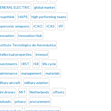
ENERAL ELECTRIC
global market
roupthink
HAPS
high performing teams
ypersonic weapons
ICAO
ICAS
IFF
nnovation
Innovation Hub
nstituto Tecnológico de Aeronáutica
ntellectual properties
interpol
nvestments
IRST
ISR
life cycle
aintenance
management
materials
ilitary aircraft
military aviation
ini drones
MIT
Netherlands
offsets
ayloads
privacy
procurement
roject analysis
projects management