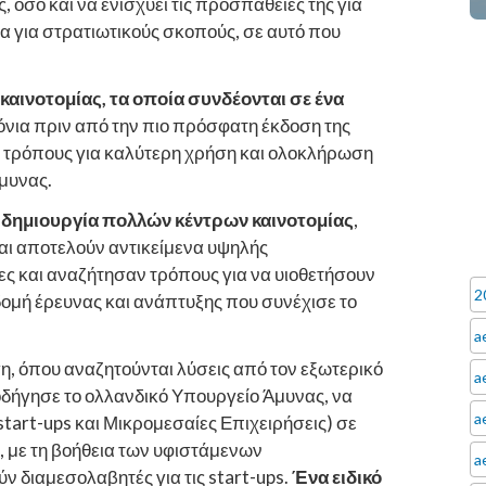
όσο και να ενισχύει τις προσπάθειές της για
έα για στρατιωτικούς σκοπούς, σε αυτό που
 καινοτομίας, τα οποία συνδέονται σε ένα
ρόνια πριν από την πιο πρόσφατη έκδοση της
ε τρόπους για καλύτερη χρήση και ολοκλήρωση
μυνας.
δημιουργία πολλών κέντρων καινοτομίας
,
αι αποτελούν αντικείμενα υψηλής
ες και αναζήτησαν τρόπους για να υιοθετήσουν
2
δομή έρευνας και ανάπτυξης που συνέχισε το
a
ση, όπου αναζητούνται λύσεις από τον εξωτερικό
a
δήγησε το ολλανδικό Υπουργείο Άμυνας, να
a
tart-ups και Μικρομεσαίες Επιχειρήσεις) σε
, με τη βοήθεια των υφιστάμενων
a
ν διαμεσολαβητές για τις start-ups.
Ένα ειδικό