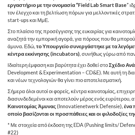
εργαστήριο με την ονομασία “Field Lab Smart Base
” ι
τον έλεγχο και τη βελτίωση πόρων για μελλοντικές στρα
start-ups και ΜμΕ.
Στο πλαίσιο της προσέγγισης της ευκαιρίας για καινοτομ
αναζητά την εμπορική αγορά, για πόρους που θα μπορούσ
άμυνα. Εδώ,
το Υπουργείο συνεργάστηκε με τα λεγόμεν
κέντρα εκκίνησης (incubators)
, συνήθως γύρω από πανε
Ιδιαίτερη έμφαση και βαρύτητα έχει δοθεί στο
Σχέδιο Ανά
Development & Experimentation – CD&E). Με αυτή τη δι
και νέων τεχνολογιών θα γίνει πιο αποτελεσματική.
Σήμερα όλοι αυτοί οι φορείς, κέντρα καινοτομίας, επιχειρη
διασυνδεδεμένοι και αποτελούν μέρος ενός ευρύτερου, 
Καινοτομίας Άμυνας
(Innovatienetwerk Defensie),
ένα 
οποίο βασίζονται οι προσπάθειες και οι φιλοδοξίες τη
* Με στοιχεία από έκδοση της EDA (Pushing limits/ Defenc
#22)