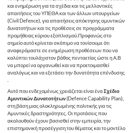
και ενημέρωση για τα σχέδια και τις μελλοντικές
απαιτήσεις του ΥΠΕΘΑ και των άλλων υπουργείων
(Civil Defence), για απαιτήσεις απόκτησης αμυντικών
δυνατοτήτων και τις προθέσεις σε προγράμματα
προμήθειας κύριου εξοπλισμού.Προφανώς στο
σημείο αυτό κρίνεται σκόπιμο να τονίσουμε ότι
αναφερόμαστε σε ενημέρωση προθέσεων που να
καλύπτει τουλάχιστον βάθος πενταετίας ώστε η Α.Β
να μπορεί να οργανωθεί και να προετοιμασθεί
αναλόγως και να εξετάσει την δυνατότητα επένδυσης
.
Αυτό που ενδεχομένως χρειάζεται είναι ένα
Σχέδιο
Αμυντικών Δυνατοτήτων
(Defence Capability Plan),
στη βάση μιας ολοκληρωμένης πολιτικής για τις
Αμυντικές δραστηριότητες. Οι προτάσεις που
ακολουθούν έχουν βασισθεί στην εμπειρία, την
επιστημονική προσέγγιση του θέματος και το μοντέλο