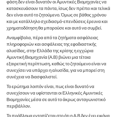
φάση δεν είναι δυνατόν οι Αμυντικές Βιομηχανίες να
κατασκευάσουν τα πάντα, ίσως δεν πρέπει και τελικά
δεν είναι αυτό το ζητούμενο. Όμως σε βάθος χρόνου
και με κατάλληλο σχεδιασμό-επενδύσεις έρευνα και
χρηματοδότηση θα μπορούσε και αυτό να συμβεί.
Αναμφίβολα, πέρα από τα ζητήματα ασφάλειας
πληροφοριών και ασφάλειας της εφοδιαστικής
αλυσίδας, στην Ελλάδα της κρίσης η εγχώρια
Αμυντική Βιομηχανία (Α.Β) βιώνει μια τέτοια
εξαιρετική περίπτωση, καθώς το ζητούμενο είναι να
συνεχίσει να υπάρχει η αλυσίδα, για να μπορεί στη
συνέχεια να διασφαλιστεί.
Το ερώτημα λοιπόν είναι, πως είναι δυνατό να
συνεχίσουν να υφίστανται οι Ελληνικές Αμυντικές
Βιομηχανίες μέσα σε αυτό το άκρως ανταγωνιστικό
περιβάλλον.
Το πρόβλημα εντοπίζεται στο ότι η Α.Β δεν έχει εικόνα