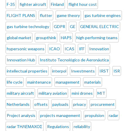
F-35
fighter aircraft
Finland
flight hour cost
FLIGHT PLANS
flutter
game theory
gas turbine engines
gas turbine technology
GDPR
GE
GENERAL ELECTRIC
global market
groupthink
HAPS
high performing teams
hypersonic weapons
ICAO
ICAS
IFF
Innovation
Innovation Hub
Instituto Tecnológico de Aeronáutica
intellectual properties
interpol
Investments
IRST
ISR
life cycle
maintenance
management
materials
military aircraft
military aviation
mini drones
MIT
Netherlands
offsets
payloads
privacy
procurement
Project analysis
projects management
propulsion
radar
radar ΤΗΛΕΜΑΧΟΣ
Regulations
reliability