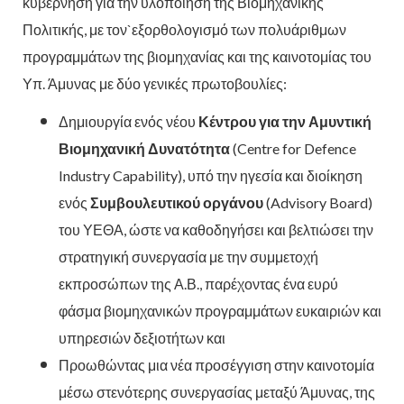
κυβέρνηση για την υλοποίηση της Βιομηχανικής
Πολιτικής, με τον`εξορθολογισμό των πολυάριθμων
προγραμμάτων της βιομηχανίας και της καινοτομίας του
Υπ. Άμυνας με δύο γενικές πρωτοβουλίες:
Δημιουργία ενός νέου
Κέντρου για την Αμυντική
Βιομηχανική Δυνατότητα
(Centre for Defence
Industry Capability), υπό την ηγεσία και διοίκηση
ενός
Συμβουλευτικού οργάνου
(Advisory Board)
του ΥΕΘΑ, ώστε να καθοδηγήσει και βελτιώσει την
στρατηγική συνεργασία με την συμμετοχή
εκπροσώπων της Α.Β., παρέχοντας ένα ευρύ
φάσμα βιομηχανικών προγραμμάτων ευκαιριών και
υπηρεσιών δεξιοτήτων και
Προωθώντας μια νέα προσέγγιση στην καινοτομία
μέσω στενότερης συνεργασίας μεταξύ Άμυνας, της