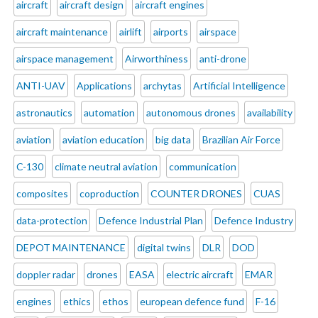
aircraft
aircraft design
aircraft engines
aircraft maintenance
airlift
airports
airspace
airspace management
Airworthiness
anti-drone
ANTI-UAV
Applications
archytas
Artificial Intelligence
astronautics
automation
autonomous drones
availability
aviation
aviation education
big data
Brazilian Air Force
C-130
climate neutral aviation
communication
composites
coproduction
COUNTER DRONES
CUAS
data-protection
Defence Industrial Plan
Defence Industry
DEPOT MAINTENANCE
digital twins
DLR
DOD
doppler radar
drones
EASA
electric aircraft
EMAR
engines
ethics
ethos
european defence fund
F-16