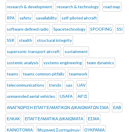
research & development
research & technology
road map
RPA
safety
savailability
self-piloted aircraft
software defined radio
Spacetechnology
SPOOFING
SSI
SSR
stealth
structural integrity
supersonic transport aircraft
sustainment
systemic analysis
systems engineering
team dynamics
teams
teams common pitfalls
teamwork
telecommunications
trends
uas
UAV
unmannded aerial vehicles
USAFA
ΑΙΓΙΣ
ΑΝΑΓΝΩΡΙΣΗ ΕΠΑΓΓΕΛΜΑΤΙΚΩΝ ΔΙΚΑΙΩΜΑΤΩΝ ΣΜΑ
ΕΑΒ
ΕΛΚΑΚ
ΕΠΑΓΓΕΛΜΑΤΙΚΑ ΔΙΚΑΙΩΜΑΤΑ
ΕΣΜΑ
ΚΑΙΝΟΤΟΜΙΑ
Μηχανική Συστημάτων
ΟΥΚΡΑΝΙΑ