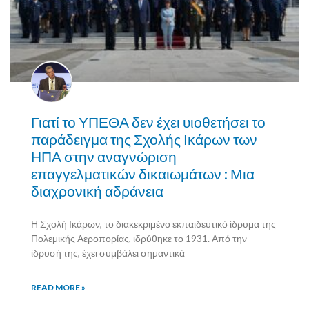
Γιατί το ΥΠΕΘΑ δεν έχει υιοθετήσει το
παράδειγμα της Σχολής Ικάρων των
ΗΠΑ στην αναγνώριση
επαγγελματικών δικαιωμάτων : Μια
διαχρονική αδράνεια
Η Σχολή Ικάρων, το διακεκριμένο εκπαιδευτικό ίδρυμα της
Πολεμικής Αεροπορίας, ιδρύθηκε το 1931. Από την
ίδρυσή της, έχει συμβάλει σημαντικά
READ MORE »