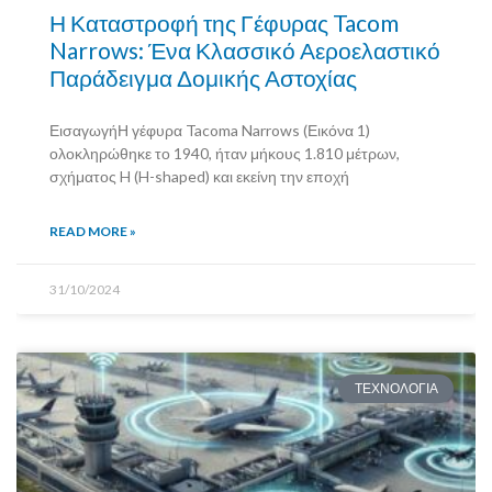
Η Καταστροφή της Γέφυρας Tacom
Narrows: Ένα Κλασσικό Αεροελαστικό
Παράδειγμα Δομικής Αστοχίας
ΕισαγωγήΗ γέφυρα Tacoma Narrows (Εικόνα 1)
ολοκληρώθηκε το 1940, ήταν μήκους 1.810 μέτρων,
σχήματος H (H-shaped) και εκείνη την εποχή
READ MORE »
31/10/2024
ΤΕΧΝΟΛΟΓΙΑ