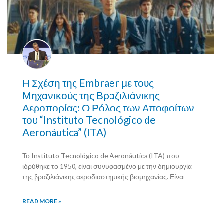
Η Σχέση της Embraer με τους
Μηχανικούς της Βραζιλιάνικης
Αεροπορίας: Ο Ρόλος των Αποφοίτων
του “Instituto Tecnológico de
Aeronáutica” (ITA)
Το Instituto Tecnológico de Aeronáutica (ITA) που
ιδρύθηκε το 1950, είναι συνυφασμένο με την δημιουργία
της βραζιλιάνικης αεροδιαστημικής βιομηχανίας. Είναι
READ MORE »