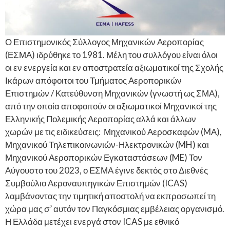
Ο Επιστημονικός Σύλλογος Μηχανικών Αεροπορίας
(ΕΣΜΑ) ιδρύθηκε το 1981. Μέλη του συλλόγου είναι όλοι
οι εν ενεργεία και εν αποστρατεία αξιωματικοί της Σχολής
Ικάρων απόφοιτοι του Τμήματος Αεροπορικών
Επιστημών / Κατεύθυνση Μηχανικών (γνωστή ως ΣΜΑ),
από την οποία αποφοιτούν οι αξιωματικοί Μηχανικοί της
Ελληνικής Πολεμικής Αεροπορίας αλλά και άλλων
χωρών με τις ειδικεύσεις: Μηχανικού Αεροσκαφών (MΑ),
Μηχανικού Τηλεπικοινωνιών-Ηλεκτρονικών (MH) και
Μηχανικού Αεροπορικών Εγκαταστάσεων (ME) Τον
Αύγουστο του 2023, ο ΕΣΜΑ έγινε δεκτός στο Διεθνές
Συμβούλιο Αεροναυπηγικών Επιστημών (ICAS)
λαμβάνοντας την τιμητική αποστολή να εκπροσωπεί τη
χώρα μας σ’ αυτόν τον Παγκόσμιας εμβέλειας οργανισμό.
Η Ελλάδα μετέχει ενεργά στον ICAS με εθνικό