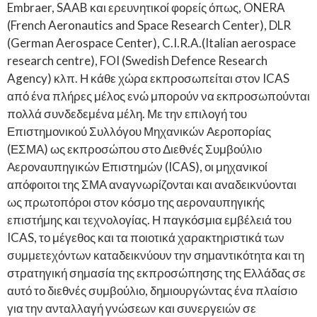
Embraer, SAAB και ερευνητικοί φορείς όπως, ONERA
(French Aeronautics and Space Research Center), DLR
(German Aerospace Center), C.I.R.A.(Italian aerospace
research centre), FOI (Swedish Defence Research
Agency) κλπ. Η κάθε χώρα εκπροσωπείται στον ICAS
από ένα πλήρες μέλος ενώ μπορούν να εκπροσωπούνται
πολλά συνδεδεμένα μέλη. Με την επιλογή του
Επιστημονικού Συλλόγου Μηχανικών Αεροπορίας
(ΕΣΜΑ) ως εκπροσώπου στο Διεθνές Συμβούλιο
Αεροναυπηγικών Επιστημών (ICAS), οι μηχανικοί
απόφοιτοι της ΣΜΑ αναγνωρίζονται και αναδεικνύονται
ως πρωτοπόροι στον κόσμο της αεροναυπηγικής
επιστήμης και τεχνολογίας. Η παγκόσμια εμβέλειά του
ICAS, το μέγεθος και τα ποιοτικά χαρακτηριστικά των
συμμετεχόντων καταδεικνύουν την σημαντικότητα και τη
στρατηγική σημασία της εκπροσώπησης της Ελλάδας σε
αυτό το διεθνές συμβούλιο, δημιουργώντας ένα πλαίσιο
για την ανταλλαγή γνώσεων και συνεργειών σε