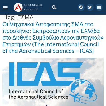
Tag:
ΕΣΜΑ
Οι Μηχανικοί Απόφοιτοι της ΣΜΑ στο
προσκήνιο: Εκπροσωπούν την Ελλάδα
στο Διεθνές Συμβούλιο Αεροναυπηγικών
Επιστημών (The International Council
of the Aeronautical Sciences – ICAS)