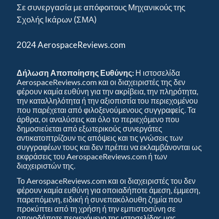
Σε συνεργασία με απόφοιτους Μηχανικούς της
Σχολής Ικάρων (ΣΜΑ)
2024 AerospaceReviews.com
Δήλωση Αποποίησης Ευθύνης:
Η ιστοσελίδα
AerospaceReviews.com και οι διαχειριστές της δεν
φέρουν καμία ευθύνη για την ακρίβεια, την πληρότητα,
την καταλληλότητα ή την αξιοπιστία του περιεχομένου
που παρέχεται από φιλοξενούμενους συγγραφείς. Τα
άρθρα, οι αναλύσεις και όλο το περιεχόμενο που
δημοσιεύεται από εξωτερικούς συνεργάτες
αντικατοπτρίζουν τις απόψεις και τις γνώσεις των
συγγραφέων τους και δεν πρέπει να εκλαμβάνονται ως
εκφράσεις του AerospaceReviews.com ή των
διαχειριστών της.
Το AerospaceReviews.com και οι διαχειριστές του δεν
φέρουν καμία ευθύνη για οποιαδήποτε άμεση, έμμεση,
παρεπόμενη, ειδική ή συνεπακόλουθη ζημία που
προκύπτει από τη χρήση ή την εμπιστοσύνη σε
οποιοδήποτε περιεχόμενο της ιστοσελίδας μας.