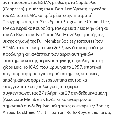
αντιπρόσωπο τον ΕΣΜΑ, με θέση στο Συμβούλιο
(Congress), με μέλος τον κ. Βασίλειο Υφαντή, πρόεδρο
του ΔΣ του ΕΣΜΑ, και τρία μέλη στην Επιτροπή
Προγράμματος του Συνεδρίου (Programme Committee),
τον Δρ Κυριάκο Κουρούση, τον Δρ Βασίλειο Μηλιώτη και
τον Δρ Κωνσταντίνο Σταμούλη. Η ανάληψη αυτής της
θέσης δηλαδή της Full Member Society τοποθετεί τον
ΕΣΜΑ στο επίκεντρο των εξελίξεων όσον αφορά την
προώθηση και ανάπτυξη των αεροναυπηγικών
επιστημών και της αεροναυπηγικής τεχνολογίας στη
χώρα μας. Το ICAS, που ιδρύθηκε το 1957, αποτελεί
παγκόσμιο φόρουμ για αεροδιαστημικές εταιρείες,
ακαδημαϊκούς φορείς, ερευνητικά κέντρα και
επαγγελματικούς συλλόγους του χώρου,
συγκεντρώνοντας 27 πλήρη και 29 συνδεδεμένα μέλη
(Associate Members). Ενδεικτικά αναφέρονται
σημαντικά συνδεδεμένα μέλη όπως οι εταιρείες: Boeing,
Airbus, Lockheed Martin, Safran, Rolls-Royce, Leonardo,